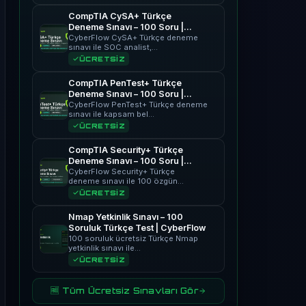
CompTIA CySA+ Türkçe
Deneme Sınavı – 100 Soru |
CyberFlow
CyberFlow CySA+ Türkçe deneme
sınavı ile SOC analist,…
ÜCRETSİZ
CompTIA PenTest+ Türkçe
Deneme Sınavı – 100 Soru |
CyberFlow
CyberFlow PenTest+ Türkçe deneme
sınavı ile kapsam bel…
ÜCRETSİZ
CompTIA Security+ Türkçe
Deneme Sınavı – 100 Soru |
CyberFlow
CyberFlow Security+ Türkçe
deneme sınavı ile 100 özgün…
ÜCRETSİZ
Nmap Yetkinlik Sınavı – 100
Soruluk Türkçe Test | CyberFlow
100 soruluk ücretsiz Türkçe Nmap
yetkinlik sınavı ile…
ÜCRETSİZ
🆓 Tüm Ücretsiz Sınavları Gör