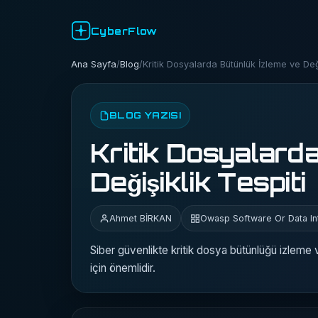
CyberFlow
Ana Sayfa
/
Blog
/
Kritik Dosyalarda Bütünlük İzleme ve Deği
BLOG YAZISI
Kritik Dosyalard
Değişiklik Tespiti
Ahmet BİRKAN
Owasp Software Or Data Int
Siber güvenlikte kritik dosya bütünlüğü izleme v
için önemlidir.