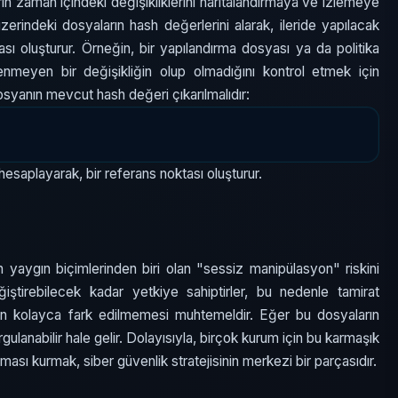
erin zaman içindeki değişikliklerini haritalandırmaya ve izlemeye
üzerindeki dosyaların hash değerlerini alarak, ileride yapılacak
ktası oluşturur. Örneğin, bir yapılandırma dosyası ya da politika
enmeyen bir değişikliğin olup olmadığını kontrol etmek için
dosyanın mevcut hash değeri çıkarılmalıdır:
esaplayarak, bir referans noktası oluşturur.
 en yaygın biçimlerinden biri olan "sessiz manipülasyon" riskini
eğiştirebilecek kadar yetkiye sahiptirler, bu nedenle tamirat
man kolayca fark edilmemesi muhtemeldir. Eğer bu dosyaların
gulanabilir hale gelir. Dolayısıyla, birçok kurum için bu karmaşık
ası kurmak, siber güvenlik stratejisinin merkezi bir parçasıdır.