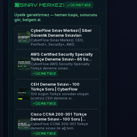
SINAV MERKEZİ
ÜCRETSİZ
Üyelik gerektirmez — hemen başla, sonucunu
gör, belgeni al.
CyberFlow Sınav Merkezi | Siber
Güvenlik Deneme Sınavları
CyberFlow Sınav Merkezi; CEH,
PenTest+, Security+, AWS…
AWS Certified Security Specialty
Türkçe Deneme Sınavı – 65 Soru
| CyberFlow
CyberFlow AWS Security Specialty
Türkçe deneme sınavı…
ÜCRETSİZ
CEH Deneme Sınavı – 100
Türkçe Soru | CyberFlow
100 özgün Türkçe sorudan oluşan
ücretsiz CEH deneme sı…
ÜCRETSİZ
Cisco CCNA 200-301 Türkçe
Deneme Sınavı – 100 Soru |
CyberFlow
CyberFlow CCNA 200-301 Türkçe
deneme sınavı ile ağ tem…
ÜCRETSİZ