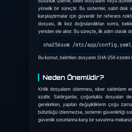
Bütünlük izleme, belirli dosyaların veya dizinl
yönelik bir süreçtir. Bu sistemler, sabit disk 
karşılaştırmalar için güvenilir bir referans no
dosyası, ilk kez doğrulandıktan sonra, bekl
yeniden ele alınır. Bu süreçte, ilk adım olarak 
Bu komut, belirtilen dosyanın SHA-256 özetini h
Neden Önemlidir?
Kritik dosyaların izlenmesi, siber saldırıların
azaltır. Saldırganlar, çoğunlukla dosyaları d
gerekirken, yapılan değişikliklerin çoğu za
bütünlüğü izlenmezse, sistemin güvenilirliği sor
güvenlik sorunlarına karşı bir savunma mekanizm