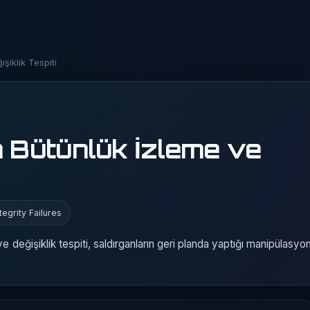
şiklik Tespiti
a Bütünlük İzleme ve
egrity Failures
e değişiklik tespiti, saldırganların geri planda yaptığı manipülasyo