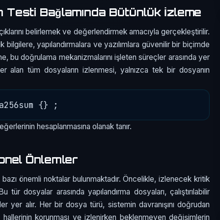
Testi Bağlamında Bütünlük İzleme
çıklarını belirlemek ve değerlendirmek amacıyla gerçekleştirilir.
ik bilgilere, yapılandırmalara ve yazılımlara güvenilir bir biçimde
me, bu doğrulama mekanizmalarını işleten süreçler arasında yer
 yer alan tüm dosyaların izlenmesi, yalnızca tek bir dosyanın
eğerlerinin hesaplanmasına olanak tanır.
onel Önlemler
azı önemli noktalar bulunmaktadır. Öncelikle, izlenecek kritik
 tür dosyalar arasında yapılandırma dosyaları, çalıştırılabilir
geler yer alır. Her bir dosya türü, sistemin davranışını doğrudan
ki hallerinin korunması ve izlenirken beklenmeyen değişimlerin