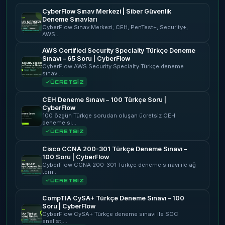
CyberFlow Sınav Merkezi | Siber Güvenlik
Deneme Sınavları
CyberFlow Sınav Merkezi; CEH, PenTest+, Security+,
AWS…
AWS Certified Security Specialty Türkçe Deneme
Sınavı – 65 Soru | CyberFlow
CyberFlow AWS Security Specialty Türkçe deneme
sınavı…
ÜCRETSİZ
CEH Deneme Sınavı – 100 Türkçe Soru |
CyberFlow
100 özgün Türkçe sorudan oluşan ücretsiz CEH
deneme sı…
ÜCRETSİZ
Cisco CCNA 200-301 Türkçe Deneme Sınavı –
100 Soru | CyberFlow
CyberFlow CCNA 200-301 Türkçe deneme sınavı ile ağ
tem…
ÜCRETSİZ
CompTIA CySA+ Türkçe Deneme Sınavı – 100
Soru | CyberFlow
CyberFlow CySA+ Türkçe deneme sınavı ile SOC
analist,…