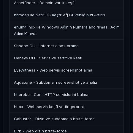
Assetfinder - Domain varlık keşfi
nbtscan ile NetBIOS Keşfi: Ağ Güvenliğinizi Artırın
enum4linux ile Windows Ağının Numaralandırılması: Adım
Adım Kılavuz
Shodan CLI - İnternet cihaz arama
Censys CLI - Servis ve sertifika keşfi
EyeWitness - Web servis screenshot alma
Aquatone - Subdomain screenshot ve analiz
httprobe - Canlı HTTP servislerini bulma
httpx - Web servis keşfi ve fingerprint
Gobuster - Dizin ve subdomain brute-force
Dirb - Web dizin brute-force