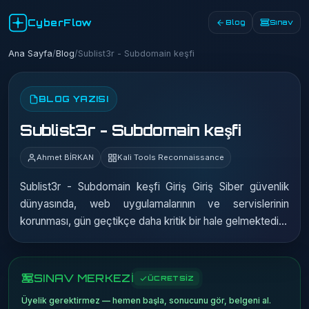
CyberFlow
Blog
Sınav
Ana Sayfa
/
Blog
/
Sublist3r - Subdomain keşfi
BLOG YAZISI
Sublist3r - Subdomain keşfi
Ahmet BİRKAN
Kali Tools Reconnaissance
Sublist3r - Subdomain keşfi Giriş Giriş Siber güvenlik
dünyasında, web uygulamalarının ve servislerinin
korunması, gün geçtikçe daha kritik bir hale gelmektedi…
SINAV MERKEZİ
ÜCRETSİZ
Üyelik gerektirmez — hemen başla, sonucunu gör, belgeni al.