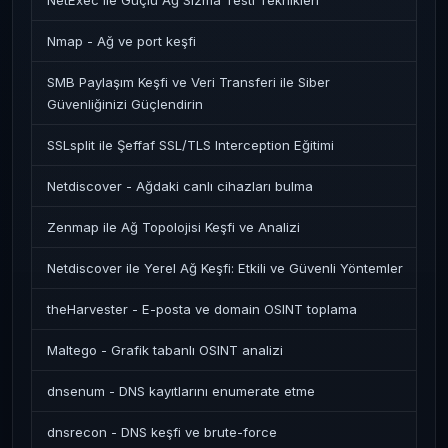
NetExec ile Güçlü Ağ Sızma Testi Teknikleri
Nmap - Ağ ve port keşfi
SMB Paylaşım Keşfi ve Veri Transferi ile Siber
Güvenliğinizi Güçlendirin
SSLsplit ile Şeffaf SSL/TLS Interception Eğitimi
Netdiscover - Ağdaki canlı cihazları bulma
Zenmap ile Ağ Topolojisi Keşfi ve Analizi
Netdiscover ile Yerel Ağ Keşfi: Etkili ve Güvenli Yöntemler
theHarvester - E-posta ve domain OSINT toplama
Maltego - Grafik tabanlı OSINT analizi
dnsenum - DNS kayıtlarını enumerate etme
dnsrecon - DNS keşfi ve brute-force