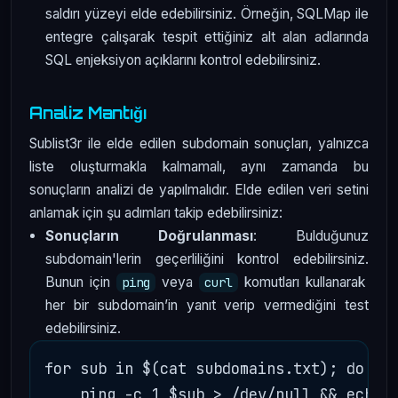
saldırı yüzeyi elde edebilirsiniz. Örneğin, SQLMap ile
entegre çalışarak tespit ettiğiniz alt alan adlarında
SQL enjeksiyon açıklarını kontrol edebilirsiniz.
Analiz Mantığı
Sublist3r ile elde edilen subdomain sonuçları, yalnızca
liste oluşturmakla kalmamalı, aynı zamanda bu
sonuçların analizi de yapılmalıdır. Elde edilen veri setini
anlamak için şu adımları takip edebilirsiniz:
Sonuçların Doğrulanması
: Bulduğunuz
subdomain'lerin geçerliliğini kontrol edebilirsiniz.
Bunun için
veya
komutları kullanarak
ping
curl
her bir subdomain’in yanıt verip vermediğini test
edebilirsiniz.
for sub in $(cat subdomains.txt); do

    ping -c 1 $sub > /dev/null && echo "