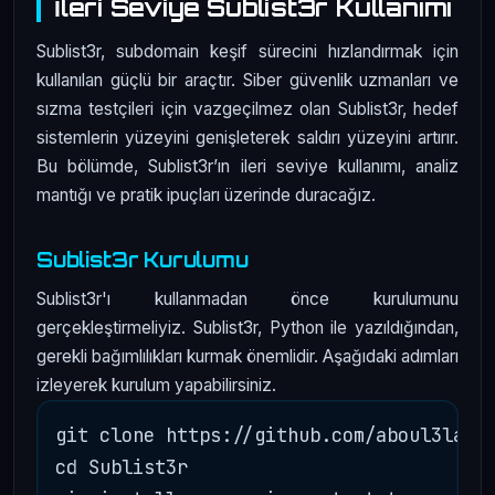
İleri Seviye Sublist3r Kullanımı
Sublist3r, subdomain keşif sürecini hızlandırmak için
kullanılan güçlü bir araçtır. Siber güvenlik uzmanları ve
sızma testçileri için vazgeçilmez olan Sublist3r, hedef
sistemlerin yüzeyini genişleterek saldırı yüzeyini artırır.
Bu bölümde, Sublist3r’ın ileri seviye kullanımı, analiz
mantığı ve pratik ipuçları üzerinde duracağız.
Sublist3r Kurulumu
Sublist3r'ı kullanmadan önce kurulumunu
gerçekleştirmeliyiz. Sublist3r, Python ile yazıldığından,
gerekli bağımlılıkları kurmak önemlidir. Aşağıdaki adımları
izleyerek kurulum yapabilirsiniz.
git clone https://github.com/aboul3la/Su
cd Sublist3r
