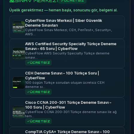
SINAV MERKEZİ
ÜCRETSİZ
Üyelik gerektirmez — hemen başla, sonucunu gör, belgeni al.
CyberFlow Sınav Merkezi | Siber Güvenlik
Deneme Sınavları
CyberFlow Sınav Merkezi; CEH, PenTest+, Security+,
AWS…
AWS Certified Security Specialty Türkçe Deneme
Sınavı – 65 Soru | CyberFlow
CyberFlow AWS Security Specialty Türkçe deneme
sınavı…
ÜCRETSİZ
CEH Deneme Sınavı – 100 Türkçe Soru |
CyberFlow
100 özgün Türkçe sorudan oluşan ücretsiz CEH
deneme sı…
ÜCRETSİZ
Cisco CCNA 200-301 Türkçe Deneme Sınavı –
100 Soru | CyberFlow
CyberFlow CCNA 200-301 Türkçe deneme sınavı ile ağ
tem…
ÜCRETSİZ
CompTIA CySA+ Türkçe Deneme Sınavı – 100