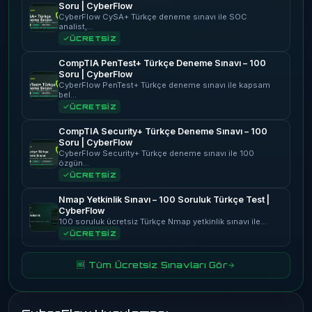
Soru | CyberFlow
CyberFlow CySA+ Türkçe deneme sınavı ile SOC
analist,…
ÜCRETSİZ
CompTIA PenTest+ Türkçe Deneme Sınavı – 100
Soru | CyberFlow
CyberFlow PenTest+ Türkçe deneme sınavı ile kapsam
bel…
ÜCRETSİZ
CompTIA Security+ Türkçe Deneme Sınavı – 100
Soru | CyberFlow
CyberFlow Security+ Türkçe deneme sınavı ile 100
özgün…
ÜCRETSİZ
Nmap Yetkinlik Sınavı – 100 Soruluk Türkçe Test |
CyberFlow
100 soruluk ücretsiz Türkçe Nmap yetkinlik sınavı ile…
ÜCRETSİZ
🆓 Tüm Ücretsiz Sınavları Gör