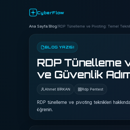
CyberFlow
Ana Sayfa
/
Blog
/
RDP Tünelleme ve Pivoting: Temel Teknik
BLOG YAZISI
RDP Tünelleme ve
ve Güvenlik Adım
Ahmet BİRKAN
Rdp Pentest
RDP tünelleme ve pivoting teknikleri hakkında b
öğrenin.