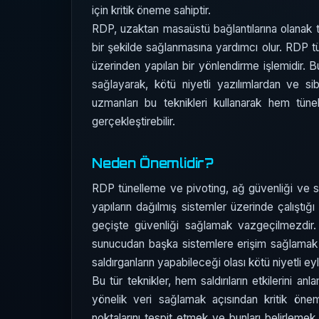
için kritik öneme sahiptir.
RDP, uzaktan masaüstü bağlantılarına olanak ta
bir şekilde sağlanmasına yardımcı olur. RDP tü
üzerinden yapılan bir yönlendirme işlemidir. Bu
sağlayarak, kötü niyetli yazılımlardan ve si
uzmanları bu teknikleri kullanarak hem tünel
gerçekleştirebilir.
Neden Önemlidir?
RDP tünelleme ve pivoting, ağ güvenliği ve sız
yapıların dağılmış sistemler üzerinde çalışt
geçişte güvenliği sağlamak vazgeçilmezdir. Ö
sunucudan başka sistemlere erişim sağlamak is
saldırganların yapabileceği olası kötü niyetli ey
Bu tür teknikler, hem saldırıların etkilerini 
yönelik veri sağlamak açısından kritik önem
noktalarını tespit etmek ve bunları belirleme