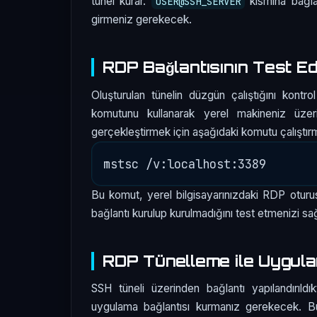
tünel kurar.
kısmına bağla
USER@SSH_SERVER
girmeniz gerekecek.
RDP Bağlantısının Test Ed
Oluşturulan tünelin düzgün çalıştığını kontr
komutunu kullanarak yerel makineniz üzerin
gerçekleştirmek için aşağıdaki komutu çalıştırm
Bu komut, yerel bilgisayarınızdaki RDP oturu
bağlantı kurulup kurulmadığını test etmenizi sağ
RDP Tünelleme ile Uygula
SSH tüneli üzerinden bağlantı yapılandırıl
uygulama bağlantısı kurmanız gerekecek. B