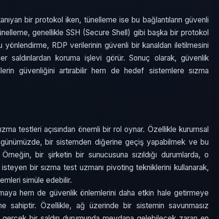
nıyan bir protokol iken, tünelleme ise bu bağlantıların güvenli
nelleme, genellikle SSH (Secure Shell) gibi başka bir protokol
 yönlendirme, RDP verilerinin güvenli bir kanaldan iletilmesini
ber saldırılardan koruma işlevi görür. Sonuç olarak, güvenlik
lerin güvenliğini artırabilir hem de hedef sistemlere sızma
ma testleri açısından önemli bir rol oynar. Özellikle kurumsal
ığı günümüzde, bir sistemden diğerine geçiş yapabilmek ve bu
rneğin, bir şirketin bir sunucusuna sızıldığı durumlarda, o
teyen bir sızma test uzmanı pivoting tekniklerini kullanarak,
lemleri simüle edebilir.
anlamaya hem de güvenlik önlemlerini daha etkin hale getirmeye
e sahiptir. Özellikle, ağ üzerinde bir sistemin savunmasız
k, gerçek bir saldırı durumunda meydana gelebilecek zararı en