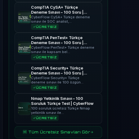
CompTIA CySA+ Türkçe
Deneme Sınavı – 100 Soru |
CyberFlow
CyberFlow CySA+ Türkçe deneme
sınavı ile SOC analist,…
ÜCRETSİZ
CompTIA PenTest+ Türkçe
Deneme Sınavı – 100 Soru |
CyberFlow
CyberFlow PenTest+ Türkçe deneme
sınavı ile kapsam bel…
ÜCRETSİZ
CompTIA Security+ Türkçe
Deneme Sınavı – 100 Soru |
CyberFlow
CyberFlow Security+ Türkçe
deneme sınavı ile 100 özgün…
ÜCRETSİZ
Nmap Yetkinlik Sınavı – 100
Soruluk Türkçe Test | CyberFlow
100 soruluk ücretsiz Türkçe Nmap
yetkinlik sınavı ile…
ÜCRETSİZ
🆓 Tüm Ücretsiz Sınavları Gör