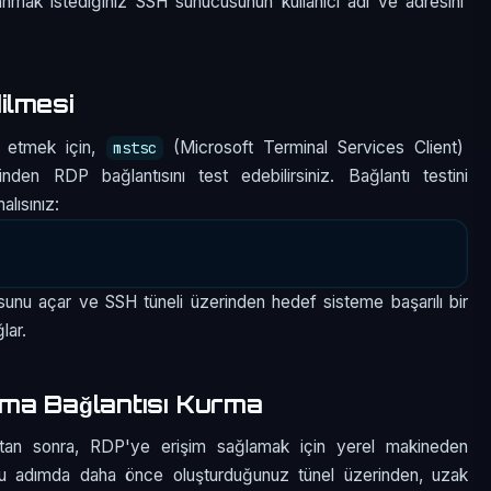
nmak istediğiniz SSH sunucusunun kullanıcı adı ve adresini
ilmesi
ol etmek için,
(Microsoft Terminal Services Client)
mstsc
den RDP bağlantısını test edebilirsiniz. Bağlantı testini
alısınız:
sunu açar ve SSH tüneli üzerinden hedef sisteme başarılı bir
lar.
ma Bağlantısı Kurma
dıktan sonra, RDP'ye erişim sağlamak için yerel makineden
u adımda daha önce oluşturduğunuz tünel üzerinden, uzak