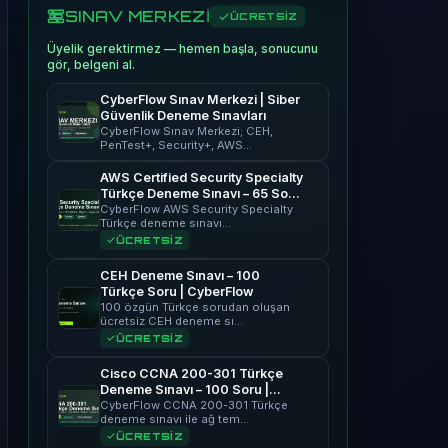
SINAV MERKEZİ
ÜCRETSİZ
Üyelik gerektirmez — hemen başla, sonucunu
gör, belgeni al.
CyberFlow Sınav Merkezi | Siber
Güvenlik Deneme Sınavları
CyberFlow Sınav Merkezi; CEH,
PenTest+, Security+, AWS…
AWS Certified Security Specialty
Türkçe Deneme Sınavı – 65 Soru
| CyberFlow
CyberFlow AWS Security Specialty
Türkçe deneme sınavı…
ÜCRETSİZ
CEH Deneme Sınavı – 100
Türkçe Soru | CyberFlow
100 özgün Türkçe sorudan oluşan
ücretsiz CEH deneme sı…
ÜCRETSİZ
Cisco CCNA 200-301 Türkçe
Deneme Sınavı – 100 Soru |
CyberFlow
CyberFlow CCNA 200-301 Türkçe
deneme sınavı ile ağ tem…
ÜCRETSİZ