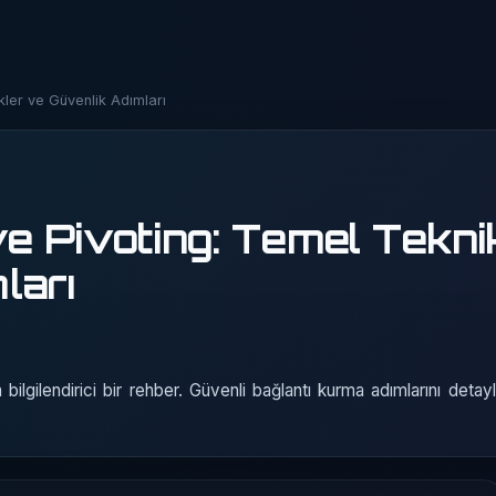
ler ve Güvenlik Adımları
 Pivoting: Temel Tekni
ları
ilgilendirici bir rehber. Güvenli bağlantı kurma adımlarını detayl