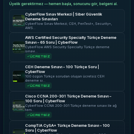
Üyelik gerektirmez — hemen başla, sonucunu gör, belgeni al.
CyberFlow Sınav Merkezi | Siber Güvenlik
Deneme Sınavları
CyberFlow Sınav Merkezi; CEH, PenTest+, Security+,
AWS…
AWS Certified Security Specialty Türkçe Deneme
Sınavı – 65 Soru | CyberFlow
CyberFlow AWS Security Specialty Türkçe deneme
sınavı…
ÜCRETSİZ
CEH Deneme Sınavı – 100 Türkçe Soru |
CyberFlow
100 özgün Türkçe sorudan oluşan ücretsiz CEH
deneme sı…
ÜCRETSİZ
Cisco CCNA 200-301 Türkçe Deneme Sınavı –
100 Soru | CyberFlow
CyberFlow CCNA 200-301 Türkçe deneme sınavı ile ağ
tem…
ÜCRETSİZ
CompTIA CySA+ Türkçe Deneme Sınavı – 100
Soru | CyberFlow