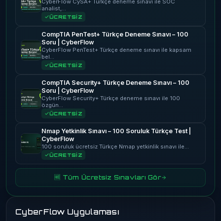
CyberFlow CySA+ Türkçe deneme sınavı ile SOC
analist,…
ÜCRETSİZ
CompTIA PenTest+ Türkçe Deneme Sınavı – 100
Soru | CyberFlow
CyberFlow PenTest+ Türkçe deneme sınavı ile kapsam
bel…
ÜCRETSİZ
CompTIA Security+ Türkçe Deneme Sınavı – 100
Soru | CyberFlow
CyberFlow Security+ Türkçe deneme sınavı ile 100
özgün…
ÜCRETSİZ
Nmap Yetkinlik Sınavı – 100 Soruluk Türkçe Test |
CyberFlow
100 soruluk ücretsiz Türkçe Nmap yetkinlik sınavı ile…
ÜCRETSİZ
🆓 Tüm Ücretsiz Sınavları Gör
CyberFlow Uygulaması