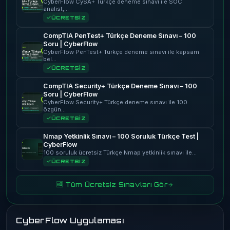
CyberFlow CySA+ Türkçe deneme sınavı ile SOC
analist,…
ÜCRETSİZ
CompTIA PenTest+ Türkçe Deneme Sınavı – 100
Soru | CyberFlow
CyberFlow PenTest+ Türkçe deneme sınavı ile kapsam
bel…
ÜCRETSİZ
CompTIA Security+ Türkçe Deneme Sınavı – 100
Soru | CyberFlow
CyberFlow Security+ Türkçe deneme sınavı ile 100
özgün…
ÜCRETSİZ
Nmap Yetkinlik Sınavı – 100 Soruluk Türkçe Test |
CyberFlow
100 soruluk ücretsiz Türkçe Nmap yetkinlik sınavı ile…
ÜCRETSİZ
🆓 Tüm Ücretsiz Sınavları Gör
CyberFlow Uygulaması