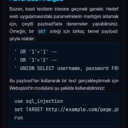
Bazen, basit testlerin ötesine geçmek gerekir. Hedef
web uygulamasındaki parametrelerin mantığını anlamak
için, çeşitli payload’larla denemeler yapabilirsiniz.
Örneğin, bir
isteği için birkaç temel payload
GET
şöyle olabilir:
' OR '1'='1' --

' OR '1'='2' --

Bu payload'ları kullanarak bir test gerçekleştirmek için
Websploit’in modülünü şu şekilde kullanabilirsiniz:
use sql_injection

set TARGET http://example.com/page.php?i