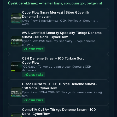
Üyelik gerektirmez — hemen başla, sonucunu gör, belgeni al.
CyberFlow Sınav Merkezi | Siber Güvenlik
Deneme Sınavları
CyberFlow Sınav Merkezi; CEH, PenTest+, Security+,
AWS…
AWS Certified Security Specialty Türkçe Deneme
Sınavı – 65 Soru | CyberFlow
CyberFlow AWS Security Specialty Türkçe deneme
sınavı…
ÜCRETSİZ
CEH Deneme Sınavı – 100 Türkçe Soru |
CyberFlow
100 özgün Türkçe sorudan oluşan ücretsiz CEH
deneme sı…
ÜCRETSİZ
Cisco CCNA 200-301 Türkçe Deneme Sınavı –
100 Soru | CyberFlow
CyberFlow CCNA 200-301 Türkçe deneme sınavı ile ağ
tem…
ÜCRETSİZ
CompTIA CySA+ Türkçe Deneme Sınavı – 100
Soru | CyberFlow