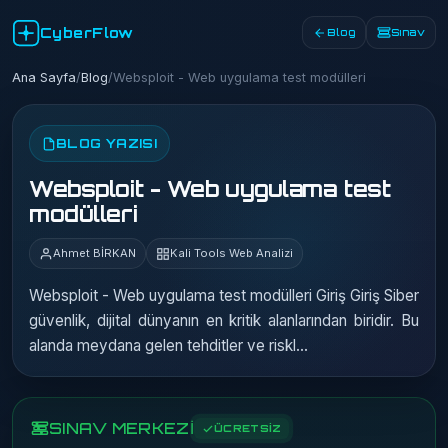
CyberFlow
Blog
Sınav
Ana Sayfa
/
Blog
/
Websploit - Web uygulama test modülleri
BLOG YAZISI
Websploit - Web uygulama test
modülleri
Ahmet BİRKAN
Kali Tools Web Analizi
Websploit - Web uygulama test modülleri Giriş Giriş Siber
güvenlik, dijital dünyanın en kritik alanlarından biridir. Bu
alanda meydana gelen tehditler ve riskl…
SINAV MERKEZİ
ÜCRETSİZ