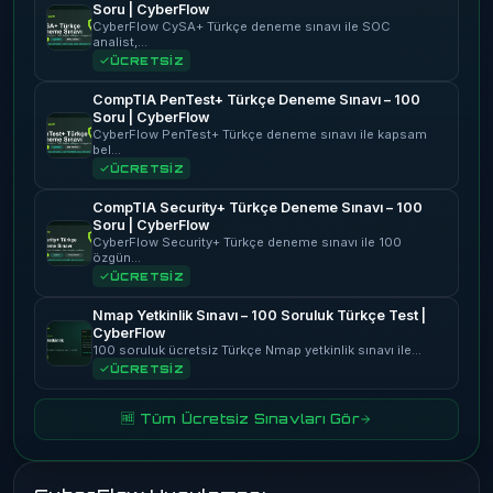
Soru | CyberFlow
CyberFlow CySA+ Türkçe deneme sınavı ile SOC
analist,…
ÜCRETSİZ
CompTIA PenTest+ Türkçe Deneme Sınavı – 100
Soru | CyberFlow
CyberFlow PenTest+ Türkçe deneme sınavı ile kapsam
bel…
ÜCRETSİZ
CompTIA Security+ Türkçe Deneme Sınavı – 100
Soru | CyberFlow
CyberFlow Security+ Türkçe deneme sınavı ile 100
özgün…
ÜCRETSİZ
Nmap Yetkinlik Sınavı – 100 Soruluk Türkçe Test |
CyberFlow
100 soruluk ücretsiz Türkçe Nmap yetkinlik sınavı ile…
ÜCRETSİZ
🆓 Tüm Ücretsiz Sınavları Gör