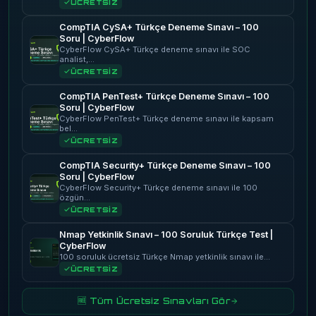
ÜCRETSİZ
CompTIA CySA+ Türkçe Deneme Sınavı – 100
Soru | CyberFlow
CyberFlow CySA+ Türkçe deneme sınavı ile SOC
analist,…
ÜCRETSİZ
CompTIA PenTest+ Türkçe Deneme Sınavı – 100
Soru | CyberFlow
CyberFlow PenTest+ Türkçe deneme sınavı ile kapsam
bel…
ÜCRETSİZ
CompTIA Security+ Türkçe Deneme Sınavı – 100
Soru | CyberFlow
CyberFlow Security+ Türkçe deneme sınavı ile 100
özgün…
ÜCRETSİZ
Nmap Yetkinlik Sınavı – 100 Soruluk Türkçe Test |
CyberFlow
100 soruluk ücretsiz Türkçe Nmap yetkinlik sınavı ile…
ÜCRETSİZ
🆓 Tüm Ücretsiz Sınavları Gör