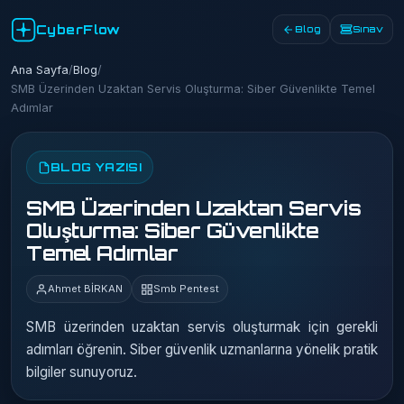
CyberFlow
Blog
Sınav
Ana Sayfa
/
Blog
/
SMB Üzerinden Uzaktan Servis Oluşturma: Siber Güvenlikte Temel
Adımlar
BLOG YAZISI
SMB Üzerinden Uzaktan Servis
Oluşturma: Siber Güvenlikte
Temel Adımlar
Ahmet BİRKAN
Smb Pentest
SMB üzerinden uzaktan servis oluşturmak için gerekli
adımları öğrenin. Siber güvenlik uzmanlarına yönelik pratik
bilgiler sunuyoruz.