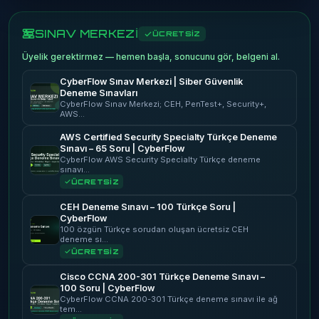
SINAV MERKEZİ
ÜCRETSİZ
Üyelik gerektirmez — hemen başla, sonucunu gör, belgeni al.
CyberFlow Sınav Merkezi | Siber Güvenlik
Deneme Sınavları
CyberFlow Sınav Merkezi; CEH, PenTest+, Security+,
AWS…
AWS Certified Security Specialty Türkçe Deneme
Sınavı – 65 Soru | CyberFlow
CyberFlow AWS Security Specialty Türkçe deneme
sınavı…
ÜCRETSİZ
CEH Deneme Sınavı – 100 Türkçe Soru |
CyberFlow
100 özgün Türkçe sorudan oluşan ücretsiz CEH
deneme sı…
ÜCRETSİZ
Cisco CCNA 200-301 Türkçe Deneme Sınavı –
100 Soru | CyberFlow
CyberFlow CCNA 200-301 Türkçe deneme sınavı ile ağ
tem…