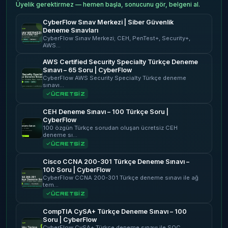
Üyelik gerektirmez — hemen başla, sonucunu gör, belgeni al.
CyberFlow Sınav Merkezi | Siber Güvenlik
Deneme Sınavları
CyberFlow Sınav Merkezi; CEH, PenTest+, Security+,
AWS…
AWS Certified Security Specialty Türkçe Deneme
Sınavı – 65 Soru | CyberFlow
CyberFlow AWS Security Specialty Türkçe deneme
sınavı…
ÜCRETSİZ
CEH Deneme Sınavı – 100 Türkçe Soru |
CyberFlow
100 özgün Türkçe sorudan oluşan ücretsiz CEH
deneme sı…
ÜCRETSİZ
Cisco CCNA 200-301 Türkçe Deneme Sınavı –
100 Soru | CyberFlow
CyberFlow CCNA 200-301 Türkçe deneme sınavı ile ağ
tem…
ÜCRETSİZ
CompTIA CySA+ Türkçe Deneme Sınavı – 100
Soru | CyberFlow
CyberFlow CySA+ Türkçe deneme sınavı ile SOC