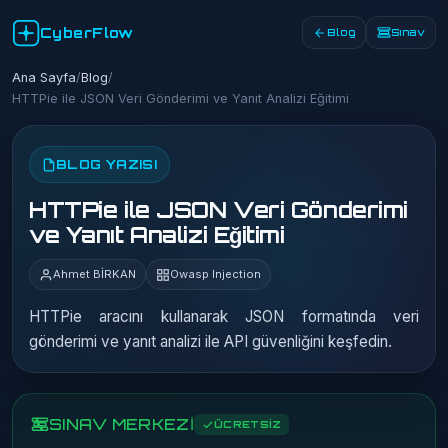
CyberFlow
Blog
Sınav
Ana Sayfa
/
Blog
/
HTTPie ile JSON Veri Gönderimi ve Yanıt Analizi Eğitimi
BLOG YAZISI
HTTPie ile JSON Veri Gönderimi
ve Yanıt Analizi Eğitimi
Ahmet BİRKAN
Owasp Injection
HTTPie aracını kullanarak JSON formatında veri
gönderimi ve yanıt analizi ile API güvenliğini keşfedin.
SINAV MERKEZİ
ÜCRETSİZ