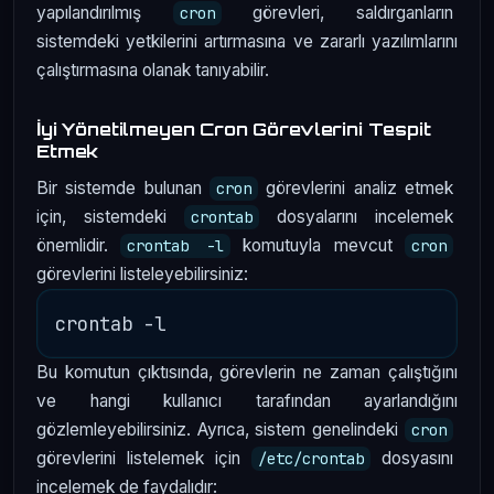
yapılandırılmış
görevleri, saldırganların
cron
sistemdeki yetkilerini artırmasına ve zararlı yazılımlarını
çalıştırmasına olanak tanıyabilir.
İyi Yönetilmeyen Cron Görevlerini Tespit
Etmek
Bir sistemde bulunan
görevlerini analiz etmek
cron
için, sistemdeki
dosyalarını incelemek
crontab
önemlidir.
komutuyla mevcut
crontab -l
cron
görevlerini listeleyebilirsiniz:
Bu komutun çıktısında, görevlerin ne zaman çalıştığını
ve hangi kullanıcı tarafından ayarlandığını
gözlemleyebilirsiniz. Ayrıca, sistem genelindeki
cron
görevlerini listelemek için
dosyasını
/etc/crontab
incelemek de faydalıdır: