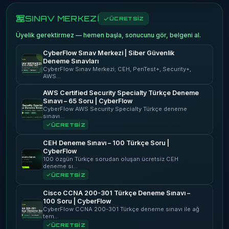
SINAV MERKEZİ
ÜCRETSİZ
Üyelik gerektirmez — hemen başla, sonucunu gör, belgeni al.
CyberFlow Sınav Merkezi | Siber Güvenlik
Deneme Sınavları
CyberFlow Sınav Merkezi; CEH, PenTest+, Security+,
AWS…
AWS Certified Security Specialty Türkçe Deneme
Sınavı – 65 Soru | CyberFlow
CyberFlow AWS Security Specialty Türkçe deneme
sınavı…
ÜCRETSİZ
CEH Deneme Sınavı – 100 Türkçe Soru |
CyberFlow
100 özgün Türkçe sorudan oluşan ücretsiz CEH
deneme sı…
ÜCRETSİZ
Cisco CCNA 200-301 Türkçe Deneme Sınavı –
100 Soru | CyberFlow
CyberFlow CCNA 200-301 Türkçe deneme sınavı ile ağ
tem…
ÜCRETSİZ