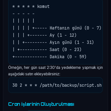
* * * * * komut

- - - - -

| | | | |

| | | | +----- Haftanın günü (0 - 7) (Pa
| | | +------- Ay (1 - 12)

| | +--------- Ayın günü (1 - 31)

| +----------- Saat (0 - 23)

Örneğin, her gün saat 2:30'da yedekleme yapmak için
aşağıdaki satırı ekleyebilirsiniz:
Cron İşlerinin Oluşturulması