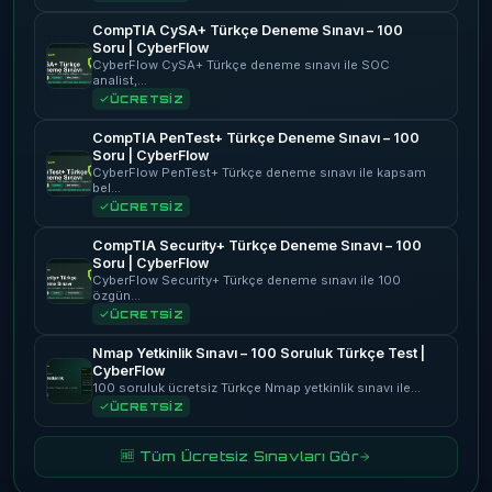
CompTIA CySA+ Türkçe Deneme Sınavı – 100
Soru | CyberFlow
CyberFlow CySA+ Türkçe deneme sınavı ile SOC
analist,…
ÜCRETSİZ
CompTIA PenTest+ Türkçe Deneme Sınavı – 100
Soru | CyberFlow
CyberFlow PenTest+ Türkçe deneme sınavı ile kapsam
bel…
ÜCRETSİZ
CompTIA Security+ Türkçe Deneme Sınavı – 100
Soru | CyberFlow
CyberFlow Security+ Türkçe deneme sınavı ile 100
özgün…
ÜCRETSİZ
Nmap Yetkinlik Sınavı – 100 Soruluk Türkçe Test |
CyberFlow
100 soruluk ücretsiz Türkçe Nmap yetkinlik sınavı ile…
ÜCRETSİZ
🆓 Tüm Ücretsiz Sınavları Gör