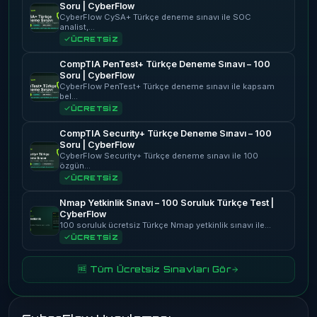
Soru | CyberFlow
CyberFlow CySA+ Türkçe deneme sınavı ile SOC
analist,…
ÜCRETSİZ
CompTIA PenTest+ Türkçe Deneme Sınavı – 100
Soru | CyberFlow
CyberFlow PenTest+ Türkçe deneme sınavı ile kapsam
bel…
ÜCRETSİZ
CompTIA Security+ Türkçe Deneme Sınavı – 100
Soru | CyberFlow
CyberFlow Security+ Türkçe deneme sınavı ile 100
özgün…
ÜCRETSİZ
Nmap Yetkinlik Sınavı – 100 Soruluk Türkçe Test |
CyberFlow
100 soruluk ücretsiz Türkçe Nmap yetkinlik sınavı ile…
ÜCRETSİZ
🆓 Tüm Ücretsiz Sınavları Gör