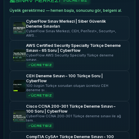
SINAV MERKEZİ
ÜCRETSİZ
Üyelik gerektirmez — hemen başla, sonucunu gör, belgeni al.
CyberFlow Sınav Merkezi | Siber Güvenlik
Deneme Sınavları
CyberFlow Sınav Merkezi; CEH, PenTest+, Security+,
AWS…
AWS Certified Security Specialty Türkçe Deneme
Sınavı – 65 Soru | CyberFlow
CyberFlow AWS Security Specialty Türkçe deneme
sınavı…
ÜCRETSİZ
CEH Deneme Sınavı – 100 Türkçe Soru |
CyberFlow
100 özgün Türkçe sorudan oluşan ücretsiz CEH
deneme sı…
ÜCRETSİZ
Cisco CCNA 200-301 Türkçe Deneme Sınavı –
100 Soru | CyberFlow
CyberFlow CCNA 200-301 Türkçe deneme sınavı ile ağ
tem…
ÜCRETSİZ
CompTIA CySA+ Türkçe Deneme Sınavı – 100