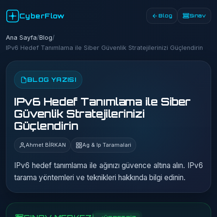
CyberFlow
Blog
Sınav
Ana Sayfa
/
Blog
/
IPv6 Hedef Tanımlama ile Siber Güvenlik Stratejilerinizi Güçlendirin
BLOG YAZISI
IPv6 Hedef Tanımlama ile Siber
Güvenlik Stratejilerinizi
Güçlendirin
Ahmet BİRKAN
Ag & Ip Taramalari
IPv6 hedef tanımlama ile ağınızı güvence altına alın. IPv6
tarama yöntemleri ve teknikleri hakkında bilgi edinin.