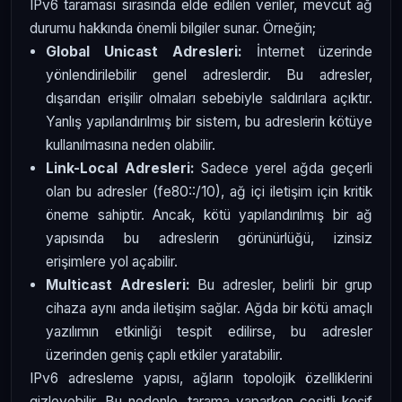
IPv6 taraması sırasında elde edilen veriler, mevcut ağ
durumu hakkında önemli bilgiler sunar. Örneğin;
Global Unicast Adresleri:
İnternet üzerinde
yönlendirilebilir genel adreslerdir. Bu adresler,
dışarıdan erişilir olmaları sebebiyle saldırılara açıktır.
Yanlış yapılandırılmış bir sistem, bu adreslerin kötüye
kullanılmasına neden olabilir.
Link-Local Adresleri:
Sadece yerel ağda geçerli
olan bu adresler (fe80::/10), ağ içi iletişim için kritik
öneme sahiptir. Ancak, kötü yapılandırılmış bir ağ
yapısında bu adreslerin görünürlüğü, izinsiz
erişimlere yol açabilir.
Multicast Adresleri:
Bu adresler, belirli bir grup
cihaza aynı anda iletişim sağlar. Ağda bir kötü amaçlı
yazılımın etkinliği tespit edilirse, bu adresler
üzerinden geniş çaplı etkiler yaratabilir.
IPv6 adresleme yapısı, ağların topolojik özelliklerini
gizleyebilir. Bu nedenle, tarama yaparken çeşitli keşif