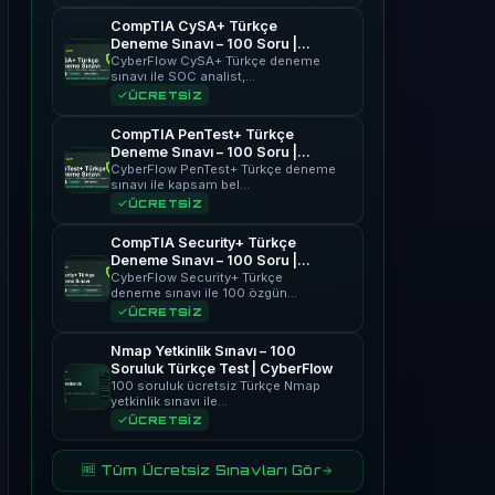
CompTIA CySA+ Türkçe
Deneme Sınavı – 100 Soru |
CyberFlow
CyberFlow CySA+ Türkçe deneme
sınavı ile SOC analist,…
ÜCRETSİZ
CompTIA PenTest+ Türkçe
Deneme Sınavı – 100 Soru |
CyberFlow
CyberFlow PenTest+ Türkçe deneme
sınavı ile kapsam bel…
ÜCRETSİZ
CompTIA Security+ Türkçe
Deneme Sınavı – 100 Soru |
CyberFlow
CyberFlow Security+ Türkçe
deneme sınavı ile 100 özgün…
ÜCRETSİZ
Nmap Yetkinlik Sınavı – 100
Soruluk Türkçe Test | CyberFlow
100 soruluk ücretsiz Türkçe Nmap
yetkinlik sınavı ile…
ÜCRETSİZ
🆓 Tüm Ücretsiz Sınavları Gör