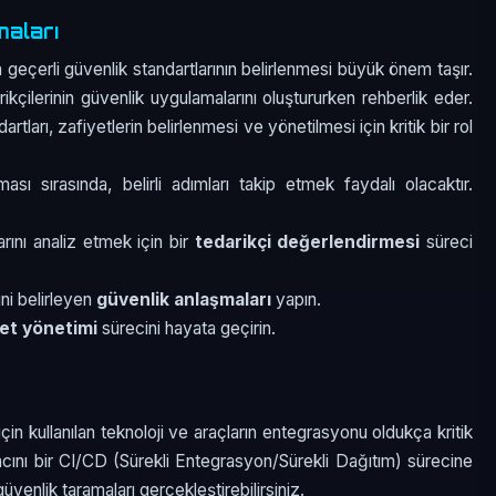
maları
n geçerli güvenlik standartlarının belirlenmesi büyük önem taşır.
arikçilerinin güvenlik uygulamalarını oluştururken rehberlik eder.
artları, zafiyetlerin belirlenmesi ve yönetilmesi için kritik bir rol
ması sırasında, belirli adımları takip etmek faydalı olacaktır.
rını analiz etmek için bir
tedarikçi değerlendirmesi
süreci
ini belirleyen
güvenlik anlaşmaları
yapın.
yet yönetimi
sürecini hayata geçirin.
için kullanılan teknoloji ve araçların entegrasyonu oldukça kritik
ı bir CI/CD (Sürekli Entegrasyon/Sürekli Dağıtım) sürecine
enlik taramaları gerçekleştirebilirsiniz.