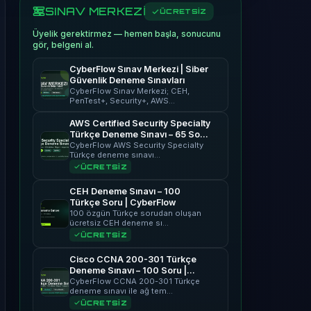
SINAV MERKEZİ
ÜCRETSİZ
Üyelik gerektirmez — hemen başla, sonucunu
gör, belgeni al.
CyberFlow Sınav Merkezi | Siber
Güvenlik Deneme Sınavları
CyberFlow Sınav Merkezi; CEH,
PenTest+, Security+, AWS…
AWS Certified Security Specialty
Türkçe Deneme Sınavı – 65 Soru
| CyberFlow
CyberFlow AWS Security Specialty
Türkçe deneme sınavı…
ÜCRETSİZ
CEH Deneme Sınavı – 100
Türkçe Soru | CyberFlow
100 özgün Türkçe sorudan oluşan
ücretsiz CEH deneme sı…
ÜCRETSİZ
Cisco CCNA 200-301 Türkçe
Deneme Sınavı – 100 Soru |
CyberFlow
CyberFlow CCNA 200-301 Türkçe
deneme sınavı ile ağ tem…
ÜCRETSİZ