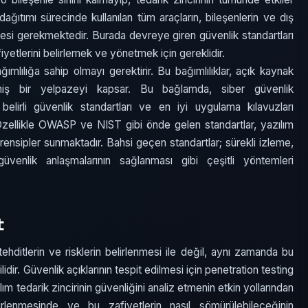
dağıtımı sürecinde kullanılan tüm araçların, bileşenlerin ve dış
lmesi gerekmektedir. Burada devreye giren güvenlik standartları
afiyetlerini belirlemek ve yönetmek için gereklidir.
ağımlılığa sahip olmayı gerektirir. Bu bağımlılıklar, açık kaynak
eniş bir yelpazeyi kapsar. Bu bağlamda, siber güvenlik
, belirli güvenlik standartları ve en iyi uygulama kılavuzları
zellikle OWASP ve NIST gibi önde gelen standartlar, yazılım
 prensipler sunmaktadır. Bahsi geçen standartlar; sürekli izleme,
üvenlik anlaşmalarının sağlanması gibi çeşitli yöntemleri
t
ehditlerin ve risklerin belirlenmesi ile değil, aynı zamanda bu
lidir. Güvenlik açıklarının tespit edilmesi için penetration testing
lım tedarik zincirinin güvenliğini analiz etmenin etkin yollarından
elirlenmesinde ve bu zafiyetlerin nasıl sömürülebileceğinin