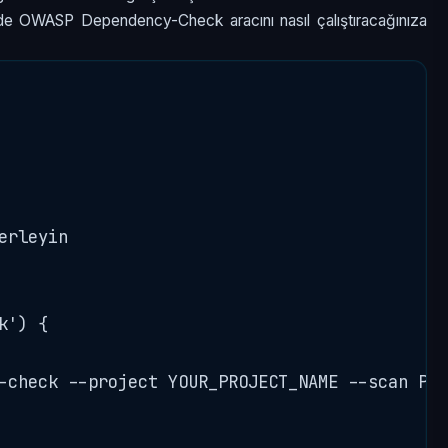
inde OWASP Dependency-Check aracını nasıl çalıştıracağınıza
rleyin

') {

-check --project YOUR_PROJECT_NAME --scan PAT