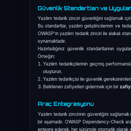
Güvenlik Standartları ve Uygula
Yazılım tedarik zinciri güvenliğini sağlamak içi
Bu standartlar, yazılım geliştiricilerinin ve ted
OWASP'ın yazılım tedarik zinciri ile alakalı stand
oynamaktadır.
Hazırladığınız güvenlik standartlarının uygula
Örneğin:
Yazılım tedarikçilerinin geçmiş performansla
oluşturun.
Yazılım tedarikçisi ile güvenlik gereksinimler
Belirlenen zafiyetleri gidermek için bir
zafi
Araç Entegrasyonu
Yazılım tedarik zincirinin güvenliğini sağlamak 
bir aşamadır. OWASP Dependency-Check aracın
entegre ederek, her sürümde otomatik olarak güv