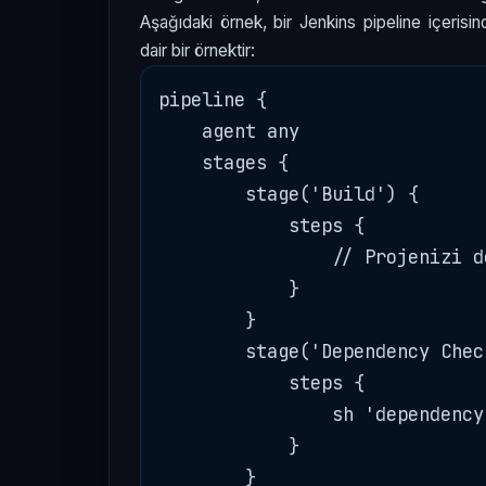
Aşağıdaki örnek, bir Jenkins pipeline içeris
dair bir örnektir:
pipeline {

    agent any

    stages {

        stage('Build') {

            steps {

                // Projenizi de
            }

        }

        stage('Dependency Check
            steps {

                sh 'dependency
            }

        }
