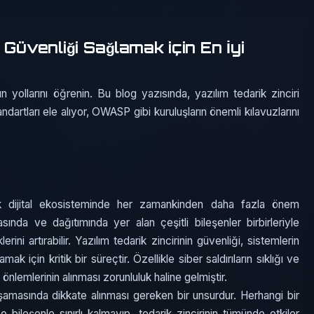
 Güvenliği Sağlamak için En İyi
n yollarını öğrenin. Bu blog yazısında, yazılım tedarik zinciri
ndartları ele alıyor, OWASP gibi kuruluşların önemli kılavuzlarını
ık dijital ekosisteminde her zamankinden daha fazla önem
sında ve dağıtımında yer alan çeşitli bileşenler birbirleriyle
ini artırabilir. Yazılım tedarik zincirinin güvenliği, sistemlerin
lamak için kritik bir süreçtir. Özellikle siber saldırıların sıklığı ve
önlemlerinin alınması zorunluluk haline gelmiştir.
 aşamasında dikkate alınması gereken bir unsurdur. Herhangi bir
 o bileşenle sınırlı kalmayıp, tedarik zincirinin tümünde etkiler