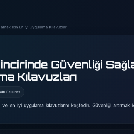
lamak için En İyi Uygulama Kılavuzları
Zincirinde Güvenliği Sağ
ama Kılavuzları
in Failures
rı ve en iyi uygulama kılavuzlarını keşfedin. Güvenliği artırmak 