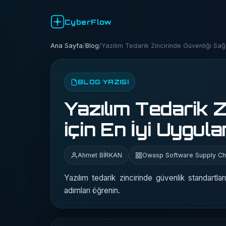
CyberFlow
Ana Sayfa
/
Blog
/
Yazılım Tedarik Zincirinde Güvenliği Sağ
BLOG YAZISI
Yazılım Tedarik 
için En İyi Uygul
Ahmet BİRKAN
Owasp Software Supply Cha
Yazılım tedarik zincirinde güvenlik standartla
adımları öğrenin.