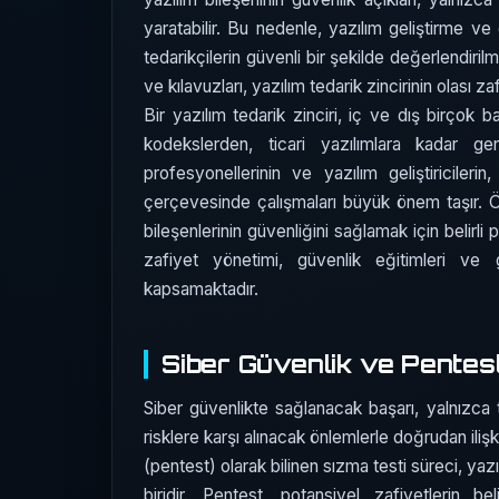
yaratabilir. Bu nedenle, yazılım geliştirme ve 
tedarikçilerin güvenli bir şekilde değerlendiri
ve kılavuzları, yazılım tedarik zincirinin olası z
Bir yazılım tedarik zinciri, iç ve dış birçok b
kodekslerden, ticari yazılımlara kadar g
profesyonellerinin ve yazılım geliştiricilerin
çerçevesinde çalışmaları büyük önem taşır. Ö
bileşenlerinin güvenliğini sağlamak için belirli
zafiyet yönetimi, güvenlik eğitimleri ve g
kapsamaktadır.
Siber Güvenlik ve Pentes
Siber güvenlikte sağlanacak başarı, yalnızca t
risklere karşı alınacak önlemlerle doğrudan ilişki
(pentest) olarak bilinen sızma testi süreci, yazı
biridir. Pentest, potansiyel zafiyetlerin b