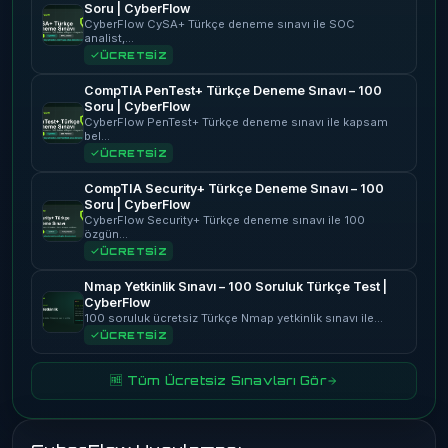
Soru | CyberFlow
CyberFlow CySA+ Türkçe deneme sınavı ile SOC
analist,…
ÜCRETSİZ
CompTIA PenTest+ Türkçe Deneme Sınavı – 100
Soru | CyberFlow
CyberFlow PenTest+ Türkçe deneme sınavı ile kapsam
bel…
ÜCRETSİZ
CompTIA Security+ Türkçe Deneme Sınavı – 100
Soru | CyberFlow
CyberFlow Security+ Türkçe deneme sınavı ile 100
özgün…
ÜCRETSİZ
Nmap Yetkinlik Sınavı – 100 Soruluk Türkçe Test |
CyberFlow
100 soruluk ücretsiz Türkçe Nmap yetkinlik sınavı ile…
ÜCRETSİZ
🆓 Tüm Ücretsiz Sınavları Gör