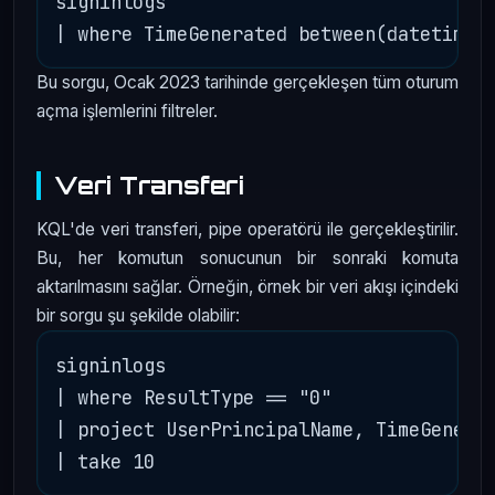
signinlogs 

Bu sorgu, Ocak 2023 tarihinde gerçekleşen tüm oturum
açma işlemlerini filtreler.
Veri Transferi
KQL'de veri transferi, pipe operatörü ile gerçekleştirilir.
Bu, her komutun sonucunun bir sonraki komuta
aktarılmasını sağlar. Örneğin, örnek bir veri akışı içindeki
bir sorgu şu şekilde olabilir:
signinlogs 

| where ResultType == "0"

| project UserPrincipalName, TimeGenerat