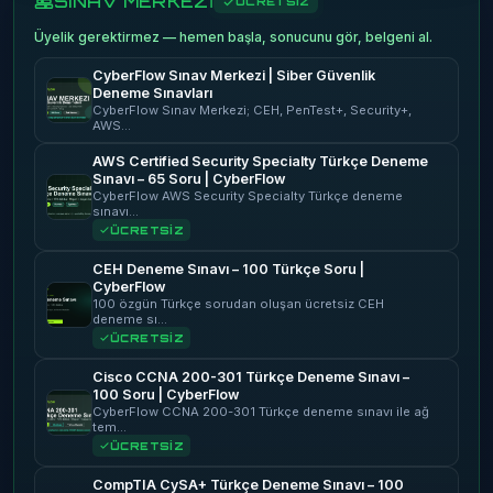
SINAV MERKEZİ
ÜCRETSİZ
Üyelik gerektirmez — hemen başla, sonucunu gör, belgeni al.
CyberFlow Sınav Merkezi | Siber Güvenlik
Deneme Sınavları
CyberFlow Sınav Merkezi; CEH, PenTest+, Security+,
AWS…
AWS Certified Security Specialty Türkçe Deneme
Sınavı – 65 Soru | CyberFlow
CyberFlow AWS Security Specialty Türkçe deneme
sınavı…
ÜCRETSİZ
CEH Deneme Sınavı – 100 Türkçe Soru |
CyberFlow
100 özgün Türkçe sorudan oluşan ücretsiz CEH
deneme sı…
ÜCRETSİZ
Cisco CCNA 200-301 Türkçe Deneme Sınavı –
100 Soru | CyberFlow
CyberFlow CCNA 200-301 Türkçe deneme sınavı ile ağ
tem…
ÜCRETSİZ
CompTIA CySA+ Türkçe Deneme Sınavı – 100