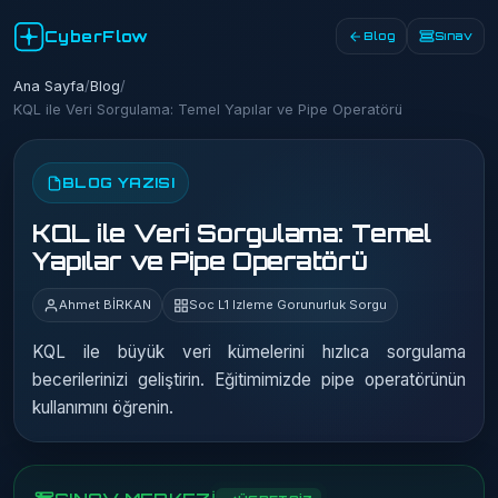
CyberFlow
Blog
Sınav
Ana Sayfa
/
Blog
/
KQL ile Veri Sorgulama: Temel Yapılar ve Pipe Operatörü
BLOG YAZISI
KQL ile Veri Sorgulama: Temel
Yapılar ve Pipe Operatörü
Ahmet BİRKAN
Soc L1 Izleme Gorunurluk Sorgu
KQL ile büyük veri kümelerini hızlıca sorgulama
becerilerinizi geliştirin. Eğitimimizde pipe operatörünün
kullanımını öğrenin.