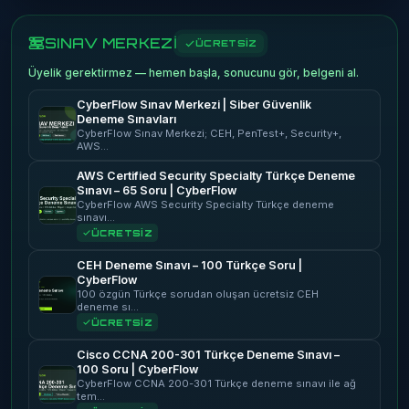
SINAV MERKEZİ
ÜCRETSİZ
Üyelik gerektirmez — hemen başla, sonucunu gör, belgeni al.
CyberFlow Sınav Merkezi | Siber Güvenlik
Deneme Sınavları
CyberFlow Sınav Merkezi; CEH, PenTest+, Security+,
AWS…
AWS Certified Security Specialty Türkçe Deneme
Sınavı – 65 Soru | CyberFlow
CyberFlow AWS Security Specialty Türkçe deneme
sınavı…
ÜCRETSİZ
CEH Deneme Sınavı – 100 Türkçe Soru |
CyberFlow
100 özgün Türkçe sorudan oluşan ücretsiz CEH
deneme sı…
ÜCRETSİZ
Cisco CCNA 200-301 Türkçe Deneme Sınavı –
100 Soru | CyberFlow
CyberFlow CCNA 200-301 Türkçe deneme sınavı ile ağ
tem…