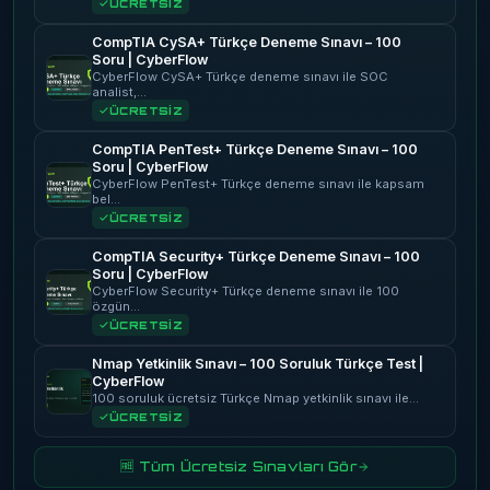
ÜCRETSİZ
CompTIA CySA+ Türkçe Deneme Sınavı – 100
Soru | CyberFlow
CyberFlow CySA+ Türkçe deneme sınavı ile SOC
analist,…
ÜCRETSİZ
CompTIA PenTest+ Türkçe Deneme Sınavı – 100
Soru | CyberFlow
CyberFlow PenTest+ Türkçe deneme sınavı ile kapsam
bel…
ÜCRETSİZ
CompTIA Security+ Türkçe Deneme Sınavı – 100
Soru | CyberFlow
CyberFlow Security+ Türkçe deneme sınavı ile 100
özgün…
ÜCRETSİZ
Nmap Yetkinlik Sınavı – 100 Soruluk Türkçe Test |
CyberFlow
100 soruluk ücretsiz Türkçe Nmap yetkinlik sınavı ile…
ÜCRETSİZ
🆓 Tüm Ücretsiz Sınavları Gör