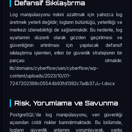
Defansif Sıkılaştırma
Log manipülasyonu riskini azaltmak için yalnızca log
üretmek yeterli değildir; logların bütünlüğü, yeterliliği ve
merkezi izlenebilirliği de sağlanmalıdır. Bu nedenle, log
ayarlarının düzenli olarak gözden geçirilmesi ve
güvenliğinin artırılması için yapılacak defansif
sıkılaştırma işlemleri, etkin bir güvenlik stratejisinin bir
parçası olmalıdır.
lib/domains/cyberflow/sen/cyberflow/wp-
content/uploads/2023/10/01-
7247202399c05544b93fd1392c7adb37ا-داد.docx
Risk, Yorumlama ve Savunma
PostgreSQL'de log manipülasyonu, veri güvenliği
açısından ciddi riskler barındırmaktadır. Bu bölümde,
logların güvenlik anlamını yorumlayarak, yanlış