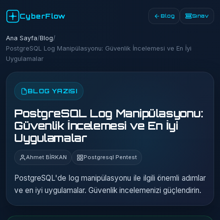
CyberFlow
Blog
Sınav
Ana Sayfa
/
Blog
/
PostgreSQL Log Manipülasyonu: Güvenlik İncelemesi ve En İyi
Uygulamalar
BLOG YAZISI
PostgreSQL Log Manipülasyonu:
Güvenlik İncelemesi ve En İyi
Uygulamalar
Ahmet BİRKAN
Postgresql Pentest
PostgreSQL'de log manipülasyonu ile ilgili önemli adımlar
ve en iyi uygulamalar. Güvenlik incelemenizi güçlendirin.