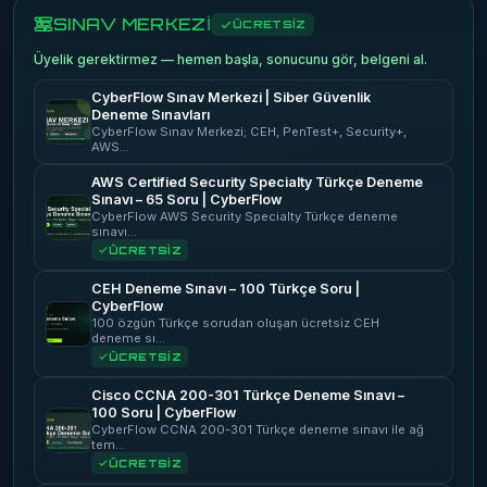
SINAV MERKEZİ
ÜCRETSİZ
Üyelik gerektirmez — hemen başla, sonucunu gör, belgeni al.
CyberFlow Sınav Merkezi | Siber Güvenlik
Deneme Sınavları
CyberFlow Sınav Merkezi; CEH, PenTest+, Security+,
AWS…
AWS Certified Security Specialty Türkçe Deneme
Sınavı – 65 Soru | CyberFlow
CyberFlow AWS Security Specialty Türkçe deneme
sınavı…
ÜCRETSİZ
CEH Deneme Sınavı – 100 Türkçe Soru |
CyberFlow
100 özgün Türkçe sorudan oluşan ücretsiz CEH
deneme sı…
ÜCRETSİZ
Cisco CCNA 200-301 Türkçe Deneme Sınavı –
100 Soru | CyberFlow
CyberFlow CCNA 200-301 Türkçe deneme sınavı ile ağ
tem…
ÜCRETSİZ