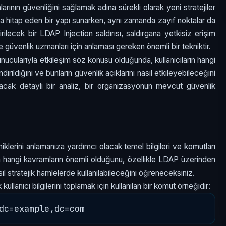
arının güvenliğini sağlamak adına sürekli olarak yeni stratejiler
anına hitap eden bir yapı sunarken, aynı zamanda zayıf noktalar da
ilecek bir LDAP Injection saldırısı, saldırgana yetkisiz erişim
 güvenlik uzmanları için anlaması gereken önemli bir tekniktir.
ucularıyla etkileşim söz konusu olduğunda, kullanıcıların hangi
ndırıldığını ve bunların güvenlik açıklarını nasıl etkileyebileceğini
cak detaylı bir analiz, bir organizasyonun mevcut güvenlik
klerini anlamanıza yardımcı olacak temel bilgileri ve komutları
en hangi kavramların önemli olduğunu, özellikle LDAP üzerinden
asıl stratejik hamlelerde kullanılabileceğini öğreneceksiniz.
anıcı bilgilerini toplamak için kullanılan bir komut örneğidir: