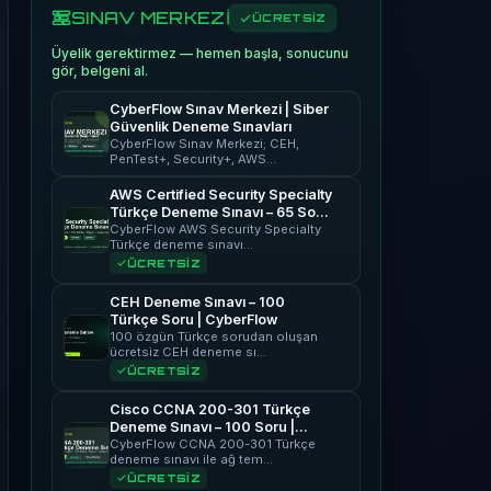
SINAV MERKEZİ
ÜCRETSİZ
Üyelik gerektirmez — hemen başla, sonucunu
gör, belgeni al.
CyberFlow Sınav Merkezi | Siber
Güvenlik Deneme Sınavları
CyberFlow Sınav Merkezi; CEH,
PenTest+, Security+, AWS…
AWS Certified Security Specialty
Türkçe Deneme Sınavı – 65 Soru
| CyberFlow
CyberFlow AWS Security Specialty
Türkçe deneme sınavı…
ÜCRETSİZ
CEH Deneme Sınavı – 100
Türkçe Soru | CyberFlow
100 özgün Türkçe sorudan oluşan
ücretsiz CEH deneme sı…
ÜCRETSİZ
Cisco CCNA 200-301 Türkçe
Deneme Sınavı – 100 Soru |
CyberFlow
CyberFlow CCNA 200-301 Türkçe
deneme sınavı ile ağ tem…
ÜCRETSİZ