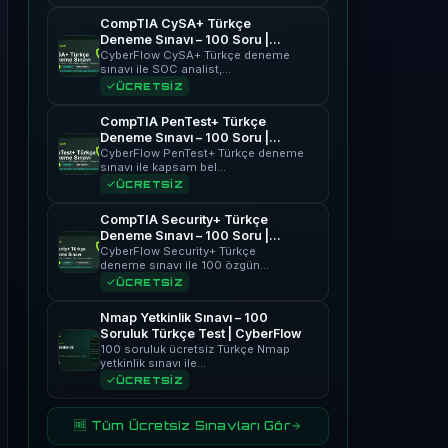
CompTIA CySA+ Türkçe
Deneme Sınavı – 100 Soru |
CyberFlow
CyberFlow CySA+ Türkçe deneme
sınavı ile SOC analist,…
ÜCRETSİZ
CompTIA PenTest+ Türkçe
Deneme Sınavı – 100 Soru |
CyberFlow
CyberFlow PenTest+ Türkçe deneme
sınavı ile kapsam bel…
ÜCRETSİZ
CompTIA Security+ Türkçe
Deneme Sınavı – 100 Soru |
CyberFlow
CyberFlow Security+ Türkçe
deneme sınavı ile 100 özgün…
ÜCRETSİZ
Nmap Yetkinlik Sınavı – 100
Soruluk Türkçe Test | CyberFlow
100 soruluk ücretsiz Türkçe Nmap
yetkinlik sınavı ile…
ÜCRETSİZ
🆓 Tüm Ücretsiz Sınavları Gör