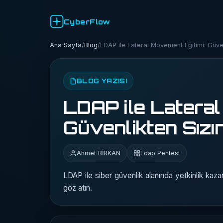
CyberFlow
Ana Sayfa
/
Blog
/
LDAP ile Lateral Movement Eğitimi: Güven
BLOG YAZISI
LDAP ile Lateral
Güvenlikten Sızın
Ahmet BİRKAN
Ldap Pentest
LDAP ile siber güvenlik alanında yetkinlik kazan
göz atın.