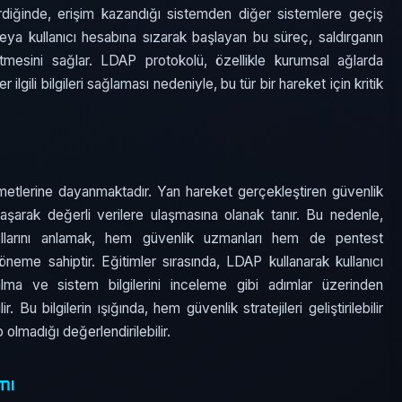
rdiğinde, erişim kazandığı sistemden diğer sistemlere geçiş
eya kullanıcı hesabına sızarak başlayan bu süreç, saldırganın
mesini sağlar. LDAP protokolü, özellikle kurumsal ağlarda
iğer ilgili bilgileri sağlaması nedeniyle, bu tür bir hareket için kritik
zmetlerine dayanmaktadır. Yan hareket gerçekleştiren güvenlik
laşarak değerli verilere ulaşmasına olanak tanır. Bu nedenle,
ollarını anlamak, hem güvenlik uzmanları hem de pentest
 öneme sahiptir. Eğitimler sırasında, LDAP kullanarak kullanıcı
ni alma ve sistem bilgilerini inceleme gibi adımlar üzerinden
r. Bu bilgilerin ışığında, hem güvenlik stratejileri geliştirilebilir
olmadığı değerlendirilebilir.
mı