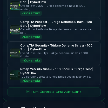
Soru | CyberFlow
CyberFlow CySA+ Türkçe deneme sınavı ile SOC
analist,…
ÜCRETSİZ
CompTIA PenTest+ Türkçe Deneme Sınavı – 100
Soru | CyberFlow
CyberFlow PenTest+ Türkçe deneme sınavı ile kapsam
bel…
ÜCRETSİZ
CompTIA Security+ Türkçe Deneme Sınavı – 100
Soru | CyberFlow
CyberFlow Security+ Türkçe deneme sınavı ile 100
özgün…
ÜCRETSİZ
Nmap Yetkinlik Sınavı – 100 Soruluk Türkçe Test |
CyberFlow
100 soruluk ücretsiz Türkçe Nmap yetkinlik sınavı ile…
ÜCRETSİZ
🆓 Tüm Ücretsiz Sınavları Gör