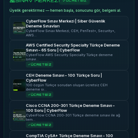
SINAV MERKEZİ
ÜCRETSİZ
Üyelik gerektirmez — hemen başla, sonucunu gör, belgeni al.
CyberFlow Sınav Merkezi | Siber Güvenlik
Deneme Sınavları
CyberFlow Sınav Merkezi; CEH, PenTest+, Security+,
AWS…
AWS Certified Security Specialty Türkçe Deneme
Sınavı – 65 Soru | CyberFlow
CyberFlow AWS Security Specialty Türkçe deneme
sınavı…
ÜCRETSİZ
CEH Deneme Sınavı – 100 Türkçe Soru |
CyberFlow
100 özgün Türkçe sorudan oluşan ücretsiz CEH
deneme sı…
ÜCRETSİZ
Cisco CCNA 200-301 Türkçe Deneme Sınavı –
100 Soru | CyberFlow
CyberFlow CCNA 200-301 Türkçe deneme sınavı ile ağ
tem…
ÜCRETSİZ
CompTIA CySA+ Türkçe Deneme Sınavı – 100