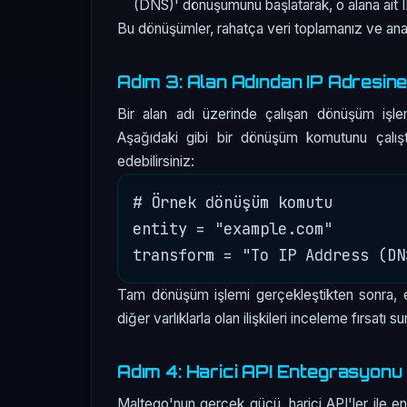
(DNS)' dönüşümünü başlatarak, o alana ait IP 
Bu dönüşümler, rahatça veri toplamanız ve anal
Adım 3: Alan Adından IP Adresine 
Bir alan adı üzerinde çalışan dönüşüm işleml
Aşağıdaki gibi bir dönüşüm komutunu çalıştı
edebilirsiniz:
# Örnek dönüşüm komutu

entity = "example.com"

Tam dönüşüm işlemi gerçekleştikten sonra, el
diğer varlıklarla olan ilişkileri inceleme fırsatı su
Adım 4: Harici API Entegrasyonu
Maltego'nun gerçek gücü, harici API'ler ile e