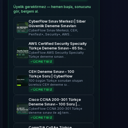
Üyelik gerektirmez — hemen başla, sonucunu
gör, belgeni al.
CyberFlow Sınav Merkezi | Siber
Güvenlik Deneme Sınavları
CyberFlow Sınav Merkezi; CEH,
PenTest+, Security+, AWS…
AWS Certified Security Specialty
Türkçe Deneme Sınavı – 65 Soru
| CyberFlow
CyberFlow AWS Security Specialty
Türkçe deneme sınavı…
ÜCRETSİZ
CEH Deneme Sınavı – 100
Türkçe Soru | CyberFlow
100 özgün Türkçe sorudan oluşan
ücretsiz CEH deneme sı…
ÜCRETSİZ
Cisco CCNA 200-301 Türkçe
Deneme Sınavı – 100 Soru |
CyberFlow
CyberFlow CCNA 200-301 Türkçe
deneme sınavı ile ağ tem…
ÜCRETSİZ
CompTIA CySA+ Türkçe