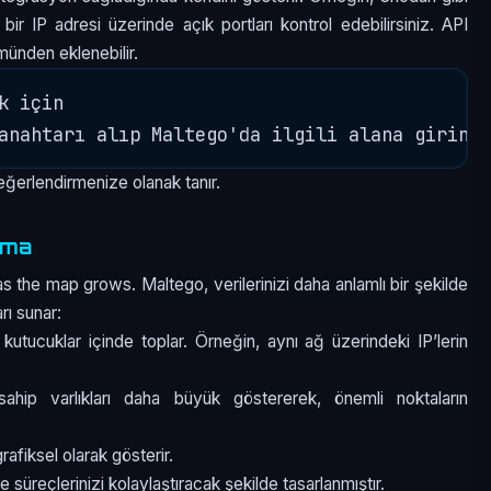
i bir IP adresi üzerinde açık portları kontrol edebilirsiniz. API
ünden eklenebilir.
 için

 değerlendirmenize olanak tanır.
ama
the map grows. Maltego, verilerinizi daha anlamlı bir şekilde
rı sunar:
re kutucuklar içinde toplar. Örneğin, aynı ağ üzerindeki IP’lerin
ahip varlıkları daha büyük göstererek, önemli noktaların
rafiksel olarak gösterir.
süreçlerinizi kolaylaştıracak şekilde tasarlanmıştır.