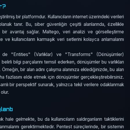
r?
tirilmiş bir platformdur. Kullanıcıların internet üzerindeki verileri
anak tanır. Bu, siber güvenliğin çeşitli alanlarında, özellikle
k bir avantaj sağlar. Maltego, veri analizi ve görselleştirme
e kullanıcıların karmaşık veri setlerini kolayca anlamalarını
i de "Entities" (Varlıklar) ve "Transforms" (Dönüşümler)
 belirli bilgi parçalarını temsil ederken, dönüşümler bu varlıkları
 Örneğin, bir alan adını çalışma alanınıza eklediğinizde, bu alan
daha fazlasını elde etmek için dönüşümler gerçekleştirebilirsiniz.
samlı bir perspektif sunarak, yalnızca tekil verilere odaklanmak
olur.
lantı
 hale gelmekte, bu da kullanıcıların saldırganların taktiklerini
llanmalarını gerektirmektedir. Pentest süreçlerinde, bir sistemin