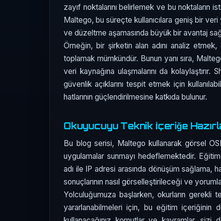
zayıf noktalarını belirlemek ve bu noktaların is
Maltego, bu süreçte kullanıcılara geniş bir ver
ve düzeltme aşamasında büyük bir avantaj sağ
Örneğin, bir şirketin alan adını analiz etmek, 
toplamak mümkündür. Bunun yanı sıra, Maltego, 
veri kaynağına ulaşmalarını da kolaylaştırır. 
güvenlik açıklarını tespit etmek için kullanılab
hatlarının güçlendirilmesine katkıda bulunur.
Okuyucuyu Teknik İçeriğe Hazır
Bu blog serisi, Maltego kullanarak görsel OSI
uygulamalar sunmayı hedeflemektedir. Eğitim,
adı ile IP adresi arasında dönüşüm sağlama, har
sonuçlarının nasıl görselleştirileceği ve yorumla
Yolculuğumuza başlarken, okurların gerekli t
yararlanabilmeleri için, bu eğitim içeriğinin
kullanacağınız komutlar ve kavramlar, sizi da