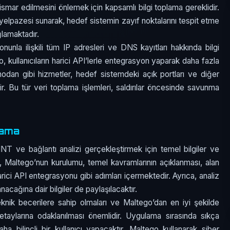
tismar edilmesini önlemek için kapsamlı bilgi toplama gereklidir.
i yelpazesi sunarak, hedef sistemin zayıf noktalarını tespit etme
lamaktadır.
onunla ilişkili tüm IP adresleri ve DNS kayıtları hakkında bilgi
kullanıcıların harici API’lerle entegrasyon yaparak daha fazla
Shodan gibi hizmetler, hedef sistemdeki açık portları ve diğer
ilir. Bu tür veri toplama işlemleri, saldırılar öncesinde savunma
lama
NT ve bağlantı analizi gerçekleştirmek için temel bilgiler ve
 Maltego’nun kurulumu, temel kavramlarının açıklanması, alan
ici API entegrasyonu gibi adımları içermektedir. Ayrıca, analiz
nacağına dair bilgiler de paylaşılacaktır.
eknik becerilere sahip olmaları ve Maltego’dan en iyi şekilde
 detaylarına odaklanılması önemlidir. Uygulama sırasında sıkça
ha bilinçli bir kullanıcı yapacaktır. Maltego kullanarak siber