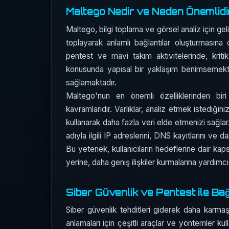
Maltego Nedir ve Neden Önemlidi
Maltego, bilgi toplama ve görsel analiz için geliş
toplayarak anlamlı bağlantılar oluşturmasına ol
pentest ve mavi takım aktivitelerinde, kriti
konusunda yapısal bir yaklaşım benimsemekte v
sağlamaktadır.
Maltego'nun en önemli özelliklerinden bir
kavramlarıdır. Varlıklar, analiz etmek istediğiniz
kullanarak daha fazla veri elde etmenizi sağlar.
adıyla ilgili IP adreslerini, DNS kayıtlarını ve 
Bu yetenek, kullanıcıların hedeflerine dair kap
yerine, daha geniş ilişkiler kurmalarına yardımcı 
Siber Güvenlik ve Pentest ile Bağ
Siber güvenlik tehditleri giderek daha karmaşık
anlamaları için çeşitli araçlar ve yöntemler ku