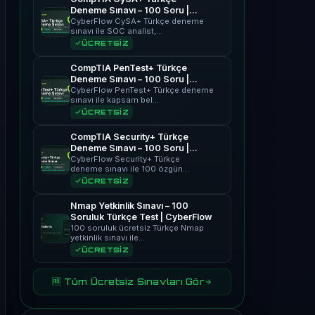
Deneme Sınavı – 100 Soru |
CyberFlow
CyberFlow CySA+ Türkçe deneme
sınavı ile SOC analist,…
ÜCRETSİZ
CompTIA PenTest+ Türkçe
Deneme Sınavı – 100 Soru |
CyberFlow
CyberFlow PenTest+ Türkçe deneme
sınavı ile kapsam bel…
ÜCRETSİZ
CompTIA Security+ Türkçe
Deneme Sınavı – 100 Soru |
CyberFlow
CyberFlow Security+ Türkçe
deneme sınavı ile 100 özgün…
ÜCRETSİZ
Nmap Yetkinlik Sınavı – 100
Soruluk Türkçe Test | CyberFlow
100 soruluk ücretsiz Türkçe Nmap
yetkinlik sınavı ile…
ÜCRETSİZ
🆓 Tüm Ücretsiz Sınavları Gör