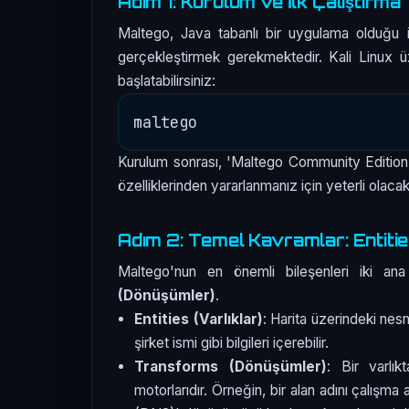
Adım 1: Kurulum ve İlk Çalıştırma
Maltego, Java tabanlı bir uygulama olduğu 
gerçekleştirmek gerekmektedir. Kali Linux üz
başlatabilirsiniz:
Kurulum sonrası, 'Maltego Community Edition'
özelliklerinden yararlanmanız için yeterli olacakt
Adım 2: Temel Kavramlar: Entiti
Maltego'nun en önemli bileşenleri iki ana
(Dönüşümler)
.
Entities (Varlıklar)
: Harita üzerindeki nesn
şirket ismi gibi bilgileri içerebilir.
Transforms (Dönüşümler)
: Bir varlık
motorlarıdır. Örneğin, bir alan adını çalışma