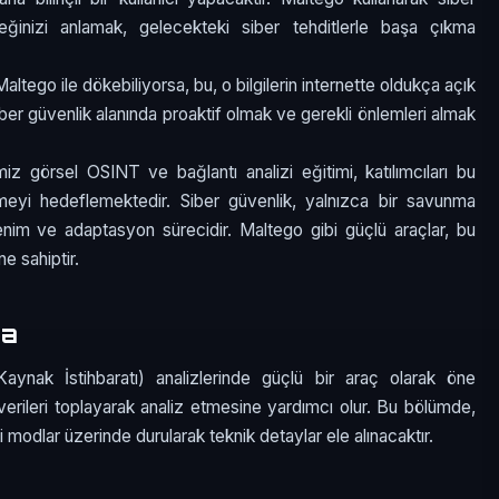
ceğinizi anlamak, gelecekteki siber tehditlerle başa çıkma
altego ile dökebiliyorsa, bu, o bilgilerin internette oldukça açık
siber güvenlik alanında proaktif olmak ve gerekli önlemleri almak
iz görsel OSINT ve bağlantı analizi eğitimi, katılımcıları bu
meyi hedeflemektedir. Siber güvenlik, yalnızca bir savunma
renim ve adaptasyon sürecidir. Maltego gibi güçlü araçlar, bu
e sahiptir.
ma
ynak İstihbaratı) analizlerinde güçlü bir araç olarak öne
n verileri toplayarak analiz etmesine yardımcı olur. Bu bölümde,
i modlar üzerinde durularak teknik detaylar ele alınacaktır.