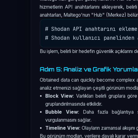
hizmetlerin API anahtarlarını ekleyerek, belirl
anahtarları, Maltego'nun "Hub" (Merkez) bölüm
# Shodan API anahtarını eklemek
Bu işlem, belirli bir hedefin güvenlik açıklarını
Adım 5: Analiz ve Grafik Yoruml
Obtained data can quickly become complex as 
analiz etmenizi sağlayan çeşitli görünüm modla
Block View
: Varlıkları belirli gruplara gö
gruplandırılmasında etkilidir.
Bubble View
: Daha fazla bağlantıya s
vurgulanmasını sağlar.
Timeline View
: Olayların zamansal akışını g
Bu görünüm modları, verilere dayalı karar verme 