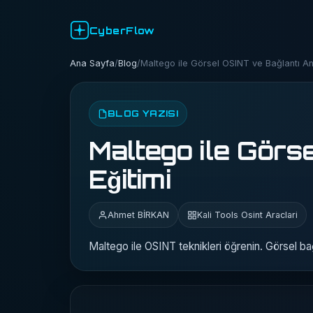
CyberFlow
Ana Sayfa
/
Blog
/
Maltego ile Görsel OSINT ve Bağlantı Ana
BLOG YAZISI
Maltego ile Görse
Eğitimi
Ahmet BİRKAN
Kali Tools Osint Araclari
Maltego ile OSINT teknikleri öğrenin. Görsel bağl