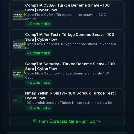
CompTIA CySA+ Türkçe Deneme Sınavı – 100
Soru | CyberFlow
CyberFlow CySA+ Türkçe deneme sınavı ile SOC
analist,…
ÜCRETSİZ
CompTIA PenTest+ Türkçe Deneme Sınavı – 100
Soru | CyberFlow
CyberFlow PenTest+ Türkçe deneme sınavı ile kapsam
bel…
ÜCRETSİZ
CompTIA Security+ Türkçe Deneme Sınavı – 100
Soru | CyberFlow
CyberFlow Security+ Türkçe deneme sınavı ile 100
özgün…
ÜCRETSİZ
Nmap Yetkinlik Sınavı – 100 Soruluk Türkçe Test |
CyberFlow
100 soruluk ücretsiz Türkçe Nmap yetkinlik sınavı ile…
ÜCRETSİZ
🆓 Tüm Ücretsiz Sınavları Gör