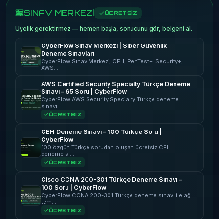
SINAV MERKEZİ
ÜCRETSİZ
Üyelik gerektirmez — hemen başla, sonucunu gör, belgeni al.
CyberFlow Sınav Merkezi | Siber Güvenlik
Deneme Sınavları
CyberFlow Sınav Merkezi; CEH, PenTest+, Security+,
AWS…
AWS Certified Security Specialty Türkçe Deneme
Sınavı – 65 Soru | CyberFlow
CyberFlow AWS Security Specialty Türkçe deneme
sınavı…
ÜCRETSİZ
CEH Deneme Sınavı – 100 Türkçe Soru |
CyberFlow
100 özgün Türkçe sorudan oluşan ücretsiz CEH
deneme sı…
ÜCRETSİZ
Cisco CCNA 200-301 Türkçe Deneme Sınavı –
100 Soru | CyberFlow
CyberFlow CCNA 200-301 Türkçe deneme sınavı ile ağ
tem…
ÜCRETSİZ