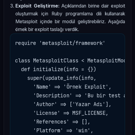
Exploit Geliştirme:
Açıklarından birine dair exploit
oluşturmak için Ruby programlama dili kullanarak
Metasploit içinde bir modül geliştirebiliriz. Aşağıda
örnek bir exploit taslağı verdik.
require 'metasploit/framework'

class MetasploitClass < MetasploitModule
  def initialize(info = {})

    super(update_info(info,

      'Name' => 'Örnek Exploit',

      'Description' => 'Bu bir test amaç
      'Author' => ['Yazar Adı'],

      'License' => MSF_LICENSE,

      'References' => [],

      'Platform' => 'win',
