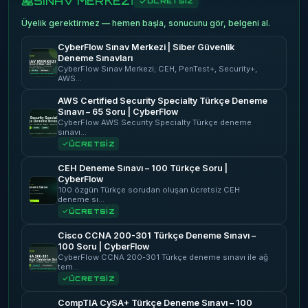
SINAV MERKEZİ
ÜCRETSİZ
Üyelik gerektirmez — hemen başla, sonucunu gör, belgeni al.
CyberFlow Sınav Merkezi | Siber Güvenlik
Deneme Sınavları
CyberFlow Sınav Merkezi; CEH, PenTest+, Security+,
AWS…
AWS Certified Security Specialty Türkçe Deneme
Sınavı – 65 Soru | CyberFlow
CyberFlow AWS Security Specialty Türkçe deneme
sınavı…
ÜCRETSİZ
CEH Deneme Sınavı – 100 Türkçe Soru |
CyberFlow
100 özgün Türkçe sorudan oluşan ücretsiz CEH
deneme sı…
ÜCRETSİZ
Cisco CCNA 200-301 Türkçe Deneme Sınavı –
100 Soru | CyberFlow
CyberFlow CCNA 200-301 Türkçe deneme sınavı ile ağ
tem…
ÜCRETSİZ
CompTIA CySA+ Türkçe Deneme Sınavı – 100