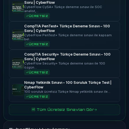
Soru | CyberFlow
CyberFlow CySA+ Türkçe deneme sınavı ile SOC
analist,…
ÜCRETSİZ
CompTIA PenTest+ Türkçe Deneme Sınavı – 100
Soru | CyberFlow
CyberFlow PenTest+ Türkçe deneme sınavı ile kapsam
bel…
ÜCRETSİZ
CompTIA Security+ Türkçe Deneme Sınavı – 100
Soru | CyberFlow
CyberFlow Security+ Türkçe deneme sınavı ile 100
özgün…
ÜCRETSİZ
Nmap Yetkinlik Sınavı – 100 Soruluk Türkçe Test |
CyberFlow
100 soruluk ücretsiz Türkçe Nmap yetkinlik sınavı ile…
ÜCRETSİZ
🆓 Tüm Ücretsiz Sınavları Gör