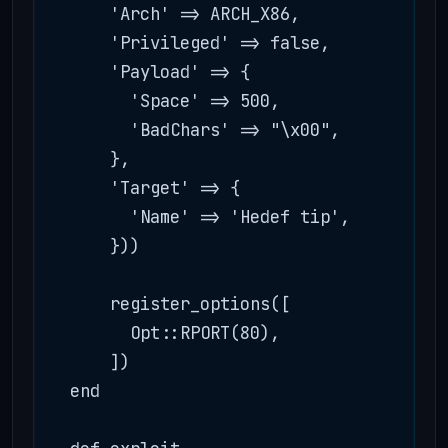
      'Arch' => ARCH_X86,

      'Privileged' => false,

      'Payload' => {

        'Space' => 500,

        'BadChars' => "\x00",

      },

      'Target' => {

        'Name' => 'Hedef tip',

      }))

      register_options([

        Opt::RPORT(80),

      ])

  end
