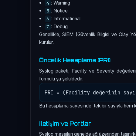
: Warning
4
: Notice
5
: Informational
6
: Debug
7
Genellikle, SIEM (Güvenlik Bilgisi ve Olay Yön
kurulur.
Öncelik Hesaplama (PRI)
Syslog paketi, Facility ve Severity değerleri
formülü şu şekildedir:
Bu hesaplama sayesinde, tek bir sayıyla hem l
İletişim ve Portlar
Syslog mesajları genelde ağ üzerinden taşınırke