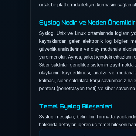
ortak bir platformda iletişim kurmasını sağlamak
Syslog Nedir ve Neden Önemlidi
Syslog, Unix ve Linux ortamlarında logların yön
kaynaklardan gelen elektronik log bilgileri me
güvenlik analistlerine ve olay müdahale ekiple
yardımcı olur. Ayrıca, şirket içindeki cihazların
Siber saldırılar genellikle sistemin zayıf nokta
olaylarının kaydedilmesi, analizi ve müdaha
kalması, siber saldırılara karşı savunmasız hal
pentest (penetrasyon testi) ve siber savunma st
Temel Syslog Bileşenleri
Syslog mesajları, belirli bir formatta yapılan
hakkında detayları içeren üç temel bileşeni barın