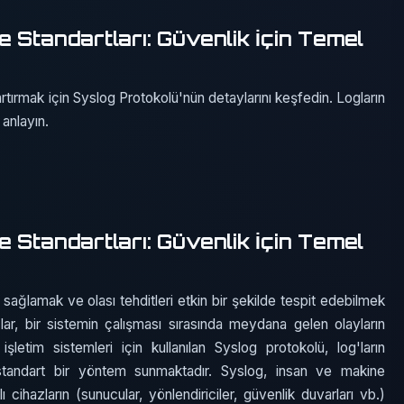
 Standartları: Güvenlik İçin Temel
rtırmak için Syslog Protokolü'nün detaylarını keşfedin. Logların
 anlayın.
 Standartları: Güvenlik İçin Temel
i sağlamak ve olası tehditleri etkin bir şekilde tespit edebilmek
lar, bir sistemin çalışması sırasında meydana gelen olayların
şletim sistemleri için kullanılan Syslog protokolü, log'ların
 standart bir yöntem sunmaktadır. Syslog, insan ve makine
klı cihazların (sunucular, yönlendiriciler, güvenlik duvarları vb.)