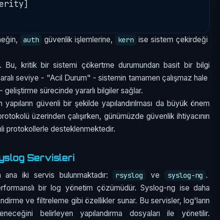
rity]

neğin,
güvenlik işlemlerine,
ise sistem çekirdeği
auth
kern
. Bu, kritik bir sistemi çökertme durumundan basit bir bilgi
ralı seviye - "Acil Durum" - sistemin tamamen çalışmaz hale
geliştirme sürecinde yararlı bilgiler sağlar.
lan yapıların güvenli bir şekilde yapılandırılması da büyük önem
rotokolü üzerinden çalışırken, günümüzde güvenlik ihtiyacının
li protokollerle desteklenmektedir.
slog Servisleri
n ana iki servis bulunmaktadır:
ve
.
rsyslog
syslog-ng
formanslı bir log yönetim çözümüdür. Syslog-ng ise daha
nlendirme ve filtreleme gibi özellikler sunar. Bu servisler, log'ların
neceğini belirleyen yapılandırma dosyaları ile yönetilir.