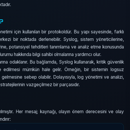
tadır.
r?
etimi için kullanılan bir protokoldür. Bu yapı sayesinde, farklı
rkezi bir noktada derlenebilir. Syslog, sistem yöneticilerine,
rine, potansiyel tehditleri tanımlama ve analiz etme konusunda
 durumu hakkında bilgi sahibi olmalarına yardımcı olur.
larına odaklanır. Bu bağlamda, Syslog kullanarak, kritik güvenlik
le edilmesi mümkün hale gelir. Örneğin, bir sistemin logsuz
e gelmesine sebep olabilir. Dolayısıyla, log yönetimi ve analizi,
ratejilerinin vazgeçilmez bir parçasıdır.
dırılmıştır. Her mesaj; kaynağı, olayın önem derecesini ve olay
dırır: