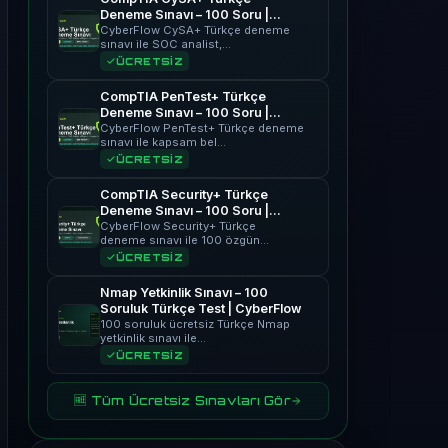
Deneme Sınavı – 100 Soru |
CyberFlow
CyberFlow CySA+ Türkçe deneme
sınavı ile SOC analist,…
ÜCRETSİZ
CompTIA PenTest+ Türkçe
Deneme Sınavı – 100 Soru |
CyberFlow
CyberFlow PenTest+ Türkçe deneme
sınavı ile kapsam bel…
ÜCRETSİZ
CompTIA Security+ Türkçe
Deneme Sınavı – 100 Soru |
CyberFlow
CyberFlow Security+ Türkçe
deneme sınavı ile 100 özgün…
ÜCRETSİZ
Nmap Yetkinlik Sınavı – 100
Soruluk Türkçe Test | CyberFlow
100 soruluk ücretsiz Türkçe Nmap
yetkinlik sınavı ile…
ÜCRETSİZ
🆓 Tüm Ücretsiz Sınavları Gör