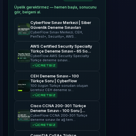
Üyelik gerektirmez — hemen başla, sonucunu
gör, belgeni al.
CyberFlow Sınav Merkezi | Siber
Güvenlik Deneme Sınavları
CyberFlow Sınav Merkezi; CEH,
PenTest+, Security+, AWS…
AWS Certified Security Specialty
Türkçe Deneme Sınavı – 65 Soru
| CyberFlow
CyberFlow AWS Security Specialty
Türkçe deneme sınavı…
ÜCRETSİZ
CEH Deneme Sınavı – 100
Türkçe Soru | CyberFlow
100 özgün Türkçe sorudan oluşan
ücretsiz CEH deneme sı…
ÜCRETSİZ
Cisco CCNA 200-301 Türkçe
Deneme Sınavı – 100 Soru |
CyberFlow
CyberFlow CCNA 200-301 Türkçe
deneme sınavı ile ağ tem…
ÜCRETSİZ
CompTIA CySA+ Türkçe