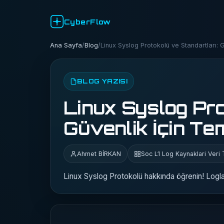
CyberFlow
Ana Sayfa
/
Blog
/
Linux Syslog Protokolü ve Standartları: G
BLOG YAZISI
Linux Syslog Pro
Güvenlik İçin Tem
Ahmet BİRKAN
Soc L1 Log Kaynaklari Veri T
Linux Syslog Protokolü hakkında öğrenin! Logları