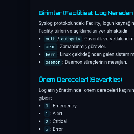
Birimler (Facilities): Log Nereden
Syslog protokolündeki Facility, logun kaynağın
Facility türleri ve açıklamaları yer almaktadır:
/
: Güvenlik ve yetkilendirm
auth
authpriv
: Zamanlanmış görevler.
cron
: Linux çekirdeğinden gelen sistem me
kern
: Daemon süreçlerinin mesajları.
daemon
Önem Dereceleri (Severities)
Logların yönetiminde, önem dereceleri kaçınılma
gibidir:
: Emergency
0
: Alert
1
: Critical
2
: Error
3