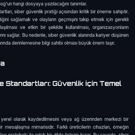
log'un hangi dosyaya yazılacağını tanımlar.
ları, siber güvenlik pratiği açısından kritik bir öneme sahiptir.
liğini sağlamak ve olayların geçmişini takip etmek için gerekli
aşılması ve etkin bir şekilde kullanılması, organizasyonların
larını sağlar. Bu nedenle, siber güvenlik alanında kariyer düşünen
rında derinlemesine bilgi sahibi olması büyük önem taşır.
ma
 Standartları: Güvenlik İçin Temel
n yerel olarak kaydedilmesini veya ağ üzerinden merkezi bir
mesajlaşma mimarisidir. Farklı üreticilerin cihazları, örneğin
log protokolü ile ortak bir dilde iletişim kurar. Bu sayede, siber