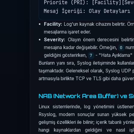
Priorite (PRI): [Facility][Seve
Facility:
Log'un kaynak cihazını belirtir. Ör
mesajlarına işaret eder.
Severity:
Olayın önem derecesini belirtir
mesajına kadar değişebilir. Örneğin,
numa
0
geldiğini gösterirken,
- "Hata Ayıklama" - 
7
Bunların yanı sıra, Syslog iletişiminde kullanı
taşımaktadır. Geleneksel olarak, Syslog UDP p
artmasıyla birlikte TCP ve TLS gibi daha güven
NAB (Network Area Buffer) ve Sy
Linux sistemlerinde, log yönetimini üstlene
Rsyslog, modern sonuçlar sunan yüksek per
gelişmiş özellikleri ile bilinir; içerik tabanlı yö
hangi kaynaklardan geldiğini ve nasıl işle