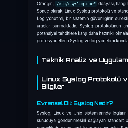
Örneğin,
dosyası, hangi 
/etc/rsyslog.conf
Sonuç olarak, Linux Syslog protokolü ve standart
Log yönetimi, bir sistemin güvenliğinin sürekli
araçlar sunmaktadır. Syslog protokolünün anl
potansiyel tehditlere karşı daha hazırlıklı olma
profesyonellerin Syslog ve log yönetimi konula
Teknik Analiz ve Uygula
Linux Syslog Protokolü ve
Bilgiler
Evrensel Dil: Syslog Nedir?
Syslog, Linux ve Unix sistemlerinde logları
sunucuya gönderilmesini sağlayan standart bir 
güvenlik duvarları, anahtarlar ve sunucular, Sys