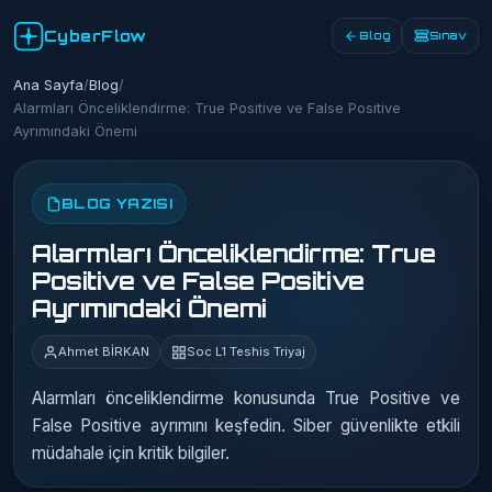
CyberFlow
Blog
Sınav
Ana Sayfa
/
Blog
/
Alarmları Önceliklendirme: True Positive ve False Positive
Ayrımındaki Önemi
BLOG YAZISI
Alarmları Önceliklendirme: True
Positive ve False Positive
Ayrımındaki Önemi
Ahmet BİRKAN
Soc L1 Teshis Triyaj
Alarmları önceliklendirme konusunda True Positive ve
False Positive ayrımını keşfedin. Siber güvenlikte etkili
müdahale için kritik bilgiler.