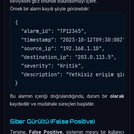
seviyesini göz önünde bulundurmayı içerir.
Örnek bir alarm kaydı şöyle görünebilir:
{

  "alarm_id": "TP12345",

  "timestamp": "2023-10-12T09:30:00Z",

  "source_ip": "192.168.1.10",

  "destination_ip": "203.0.113.5",

  "severity": "Kritik",

  "description": "Yetkisiz erişim girişi
Bu alarmın içeriği doğrulandığında, durum bir
olarak
kaydedilir ve müdahale süreçleri başlatılır.
Siber Gürültü (False Positive)
Tersine,
False Positive
, sistemin meşru bir kullanıcı