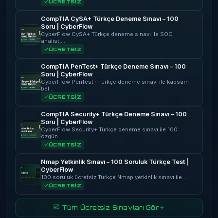
ÜCRETSİZ
CompTIA CySA+ Türkçe Deneme Sınavı – 100
Soru | CyberFlow
CyberFlow CySA+ Türkçe deneme sınavı ile SOC
analist,…
ÜCRETSİZ
CompTIA PenTest+ Türkçe Deneme Sınavı – 100
Soru | CyberFlow
CyberFlow PenTest+ Türkçe deneme sınavı ile kapsam
bel…
ÜCRETSİZ
CompTIA Security+ Türkçe Deneme Sınavı – 100
Soru | CyberFlow
CyberFlow Security+ Türkçe deneme sınavı ile 100
özgün…
ÜCRETSİZ
Nmap Yetkinlik Sınavı – 100 Soruluk Türkçe Test |
CyberFlow
100 soruluk ücretsiz Türkçe Nmap yetkinlik sınavı ile…
ÜCRETSİZ
🆓 Tüm Ücretsiz Sınavları Gör