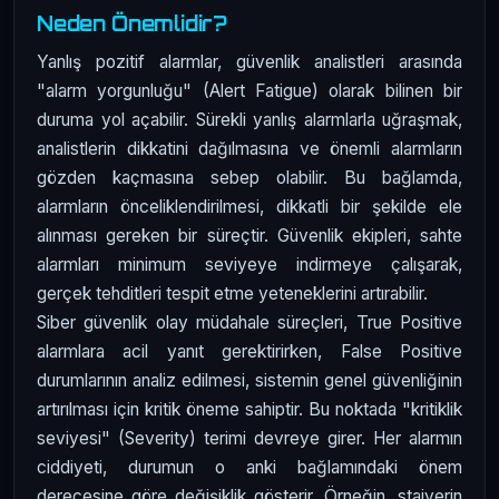
Neden Önemlidir?
Yanlış pozitif alarmlar, güvenlik analistleri arasında
"alarm yorgunluğu" (Alert Fatigue) olarak bilinen bir
duruma yol açabilir. Sürekli yanlış alarmlarla uğraşmak,
analistlerin dikkatini dağılmasına ve önemli alarmların
gözden kaçmasına sebep olabilir. Bu bağlamda,
alarmların önceliklendirilmesi, dikkatli bir şekilde ele
alınması gereken bir süreçtir. Güvenlik ekipleri, sahte
alarmları minimum seviyeye indirmeye çalışarak,
gerçek tehditleri tespit etme yeteneklerini artırabilir.
Siber güvenlik olay müdahale süreçleri, True Positive
alarmlara acil yanıt gerektirirken, False Positive
durumlarının analiz edilmesi, sistemin genel güvenliğinin
artırılması için kritik öneme sahiptir. Bu noktada "kritiklik
seviyesi" (Severity) terimi devreye girer. Her alarmın
ciddiyeti, durumun o anki bağlamındaki önem
derecesine göre değişiklik gösterir. Örneğin, stajyerin