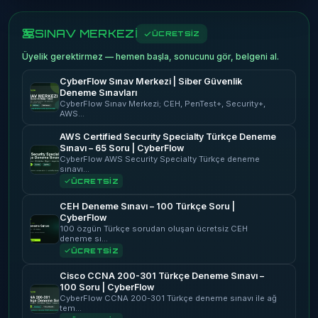
SINAV MERKEZİ
ÜCRETSİZ
Üyelik gerektirmez — hemen başla, sonucunu gör, belgeni al.
CyberFlow Sınav Merkezi | Siber Güvenlik
Deneme Sınavları
CyberFlow Sınav Merkezi; CEH, PenTest+, Security+,
AWS…
AWS Certified Security Specialty Türkçe Deneme
Sınavı – 65 Soru | CyberFlow
CyberFlow AWS Security Specialty Türkçe deneme
sınavı…
ÜCRETSİZ
CEH Deneme Sınavı – 100 Türkçe Soru |
CyberFlow
100 özgün Türkçe sorudan oluşan ücretsiz CEH
deneme sı…
ÜCRETSİZ
Cisco CCNA 200-301 Türkçe Deneme Sınavı –
100 Soru | CyberFlow
CyberFlow CCNA 200-301 Türkçe deneme sınavı ile ağ
tem…