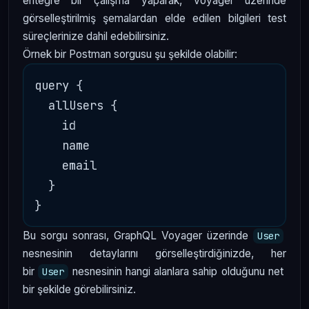
entegre bir çalışma yaparak, Voyager üzerinde
görselleştirilmiş şemalardan elde edilen bilgileri test
süreçlerinize dahil edebilirsiniz.
Örnek bir Postman sorgusu şu şekilde olabilir:
query {

  allUsers {

    id

    name

    email

  }

Bu sorgu sonrası, GraphQL Voyager üzerinde
User
nesnesinin detaylarını görselleştirdiğinizde, her
bir
nesnesinin hangi alanlara sahip olduğunu net
User
bir şekilde görebilirsiniz.