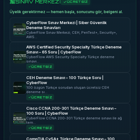
SINAV MERKEZİ
ÜCRETSİZ
Üyelik gerektirmez — hemen başla, sonucunu gör, belgeni al.
CyberFlow Sınav Merkezi | Siber Güvenlik
Deneme Sınavları
CyberFlow Sınav Merkezi; CEH, PenTest+, Security+,
AWS…
AWS Certified Security Specialty Türkçe Deneme
Sınavı – 65 Soru | CyberFlow
CyberFlow AWS Security Specialty Türkçe deneme
sınavı…
ÜCRETSİZ
CEH Deneme Sınavı – 100 Türkçe Soru |
CyberFlow
100 özgün Türkçe sorudan oluşan ücretsiz CEH
deneme sı…
ÜCRETSİZ
Cisco CCNA 200-301 Türkçe Deneme Sınavı –
100 Soru | CyberFlow
CyberFlow CCNA 200-301 Türkçe deneme sınavı ile ağ
tem…
ÜCRETSİZ
CompTIA CySA+ Türkçe Deneme Sınavı – 100