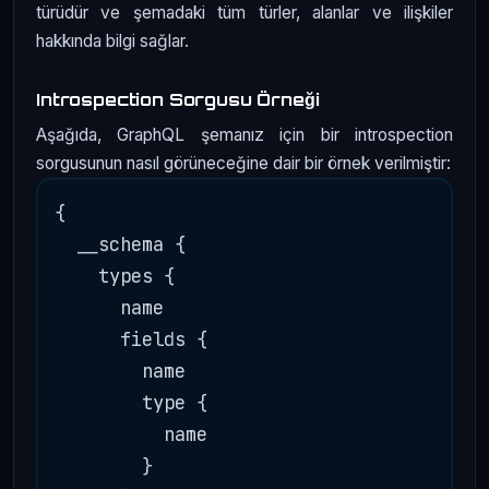
türüdür ve şemadaki tüm türler, alanlar ve ilişkiler
hakkında bilgi sağlar.
Introspection Sorgusu Örneği
Aşağıda, GraphQL şemanız için bir introspection
sorgusunun nasıl görüneceğine dair bir örnek verilmiştir:
{

  __schema {

    types {

      name

      fields {

        name

        type {

          name

        }
