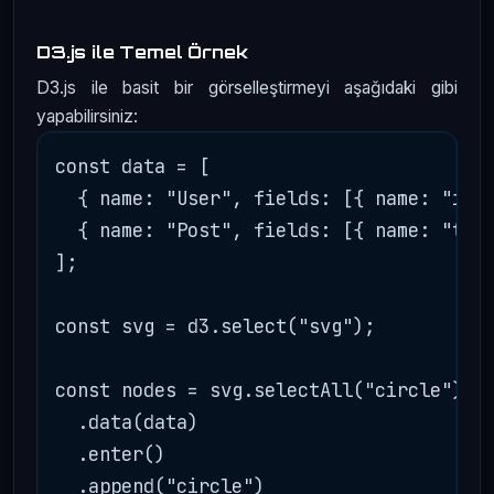
D3.js ile Temel Örnek
D3.js ile basit bir görselleştirmeyi aşağıdaki gibi
yapabilirsiniz:
const data = [

  { name: "User", fields: [{ name: "id" 
  { name: "Post", fields: [{ name: "titl
];

const svg = d3.select("svg");

const nodes = svg.selectAll("circle")

  .data(data)

  .enter()

  .append("circle")
