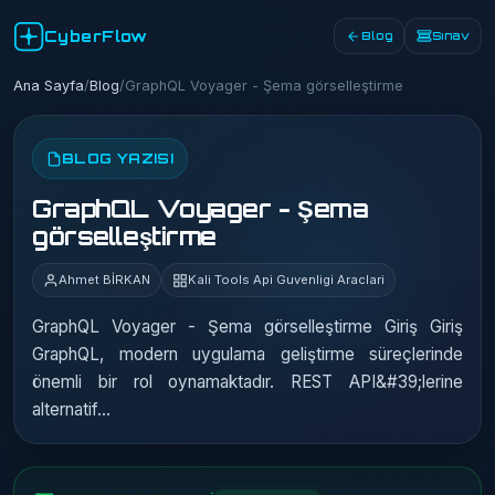
CyberFlow
Blog
Sınav
Ana Sayfa
/
Blog
/
GraphQL Voyager - Şema görselleştirme
BLOG YAZISI
GraphQL Voyager - Şema
görselleştirme
Ahmet BİRKAN
Kali Tools Api Guvenligi Araclari
GraphQL Voyager - Şema görselleştirme Giriş Giriş
GraphQL, modern uygulama geliştirme süreçlerinde
önemli bir rol oynamaktadır. REST API&#39;lerine
alternatif…