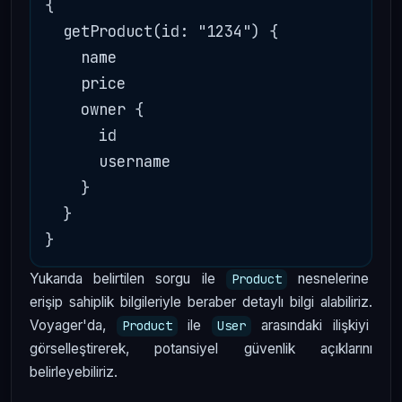
{

  getProduct(id: "1234") {

    name

    price

    owner {

      id

      username

    }

  }

Yukarıda belirtilen sorgu ile
nesnelerine
Product
erişip sahiplik bilgileriyle beraber detaylı bilgi alabiliriz.
Voyager'da,
ile
arasındaki ilişkiyi
Product
User
görselleştirerek, potansiyel güvenlik açıklarını
belirleyebiliriz.