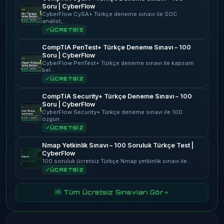
Soru | CyberFlow
CyberFlow CySA+ Türkçe deneme sınavı ile SOC
analist,…
ÜCRETSİZ
CompTIA PenTest+ Türkçe Deneme Sınavı – 100
Soru | CyberFlow
CyberFlow PenTest+ Türkçe deneme sınavı ile kapsam
bel…
ÜCRETSİZ
CompTIA Security+ Türkçe Deneme Sınavı – 100
Soru | CyberFlow
CyberFlow Security+ Türkçe deneme sınavı ile 100
özgün…
ÜCRETSİZ
Nmap Yetkinlik Sınavı – 100 Soruluk Türkçe Test |
CyberFlow
100 soruluk ücretsiz Türkçe Nmap yetkinlik sınavı ile…
ÜCRETSİZ
🆓 Tüm Ücretsiz Sınavları Gör