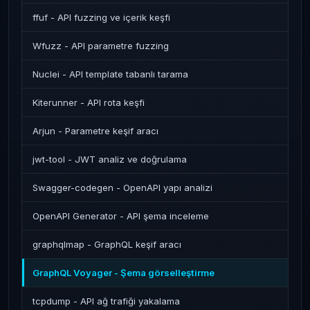
ffuf - API fuzzing ve içerik keşfi
Wfuzz - API parametre fuzzing
Nuclei - API template tabanlı tarama
Kiterunner - API rota keşfi
Arjun - Parametre keşif aracı
jwt-tool - JWT analiz ve doğrulama
Swagger-codegen - OpenAPI yapı analizi
OpenAPI Generator - API şema inceleme
graphqlmap - GraphQL keşif aracı
GraphQL Voyager - Şema görselleştirme
tcpdump - API ağ trafiği yakalama