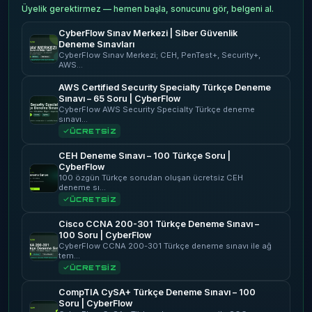
Üyelik gerektirmez — hemen başla, sonucunu gör, belgeni al.
CyberFlow Sınav Merkezi | Siber Güvenlik
Deneme Sınavları
CyberFlow Sınav Merkezi; CEH, PenTest+, Security+,
AWS…
AWS Certified Security Specialty Türkçe Deneme
Sınavı – 65 Soru | CyberFlow
CyberFlow AWS Security Specialty Türkçe deneme
sınavı…
ÜCRETSİZ
CEH Deneme Sınavı – 100 Türkçe Soru |
CyberFlow
100 özgün Türkçe sorudan oluşan ücretsiz CEH
deneme sı…
ÜCRETSİZ
Cisco CCNA 200-301 Türkçe Deneme Sınavı –
100 Soru | CyberFlow
CyberFlow CCNA 200-301 Türkçe deneme sınavı ile ağ
tem…
ÜCRETSİZ
CompTIA CySA+ Türkçe Deneme Sınavı – 100
Soru | CyberFlow