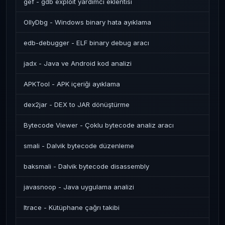
gef - gdb exploit yardımcı eklentisi
OllyDbg - Windows binary hata ayıklama
edb-debugger - ELF binary debug aracı
jadx - Java ve Android kod analizi
APKTool - APK içeriği ayıklama
dex2jar - DEX to JAR dönüştürme
Bytecode Viewer - Çoklu bytecode analiz aracı
smali - Dalvik bytecode düzenleme
baksmali - Dalvik bytecode disassembly
javasnoop - Java uygulama analizi
ltrace - Kütüphane çağrı takibi