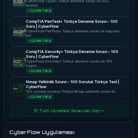
CyberFlow CySA+ Türkçe deneme sınavı ile SOC
analist,…
ÜCRETSİZ
CompTIA PenTest+ Türkçe Deneme Sınavı – 100
Soru | CyberFlow
CyberFlow PenTest+ Türkçe deneme sınavı ile kapsam
bel…
ÜCRETSİZ
CompTIA Security+ Türkçe Deneme Sınavı – 100
Soru | CyberFlow
CyberFlow Security+ Türkçe deneme sınavı ile 100
özgün…
ÜCRETSİZ
Nmap Yetkinlik Sınavı – 100 Soruluk Türkçe Test |
CyberFlow
100 soruluk ücretsiz Türkçe Nmap yetkinlik sınavı ile…
ÜCRETSİZ
🆓 Tüm Ücretsiz Sınavları Gör
CyberFlow Uygulaması