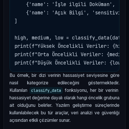
    {'name': 'İşle ilgili Doküman', 'sen
    {'name': 'Açık Bilgi', 'sensitivity'
]

high, medium, low = classify_data(data)

print(f"Yüksek Öncelikli Veriler: {high}
print(f"Orta Öncelikli Veriler: {medium}
Bu örnek, bir dizi verinin hassasiyet seviyesine göre
nasıl kategorize edileceğini göstermektedir.
Kullanılan
fonksiyonu, her bir verinin
classify_data
hassasiyet değerine dayalı olarak hangi öncelik grubuna
ait olduğunu belirler. Yazılım geliştirme süreçlerinde
kullanılabilecek bu tür araçlar, veri analizi ve güvenliği
açısından etkili çözümler sunar.