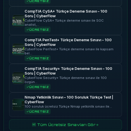
ÜCRETSİZ
CompTIA CySA+ Türkçe Deneme Sınavı – 100
Soru | CyberFlow
CyberFlow CySA+ Türkçe deneme sınavı ile SOC
analist,…
ÜCRETSİZ
CompTIA PenTest+ Türkçe Deneme Sınavı – 100
Soru | CyberFlow
CyberFlow PenTest+ Türkçe deneme sınavı ile kapsam
bel…
ÜCRETSİZ
CompTIA Security+ Türkçe Deneme Sınavı – 100
Soru | CyberFlow
CyberFlow Security+ Türkçe deneme sınavı ile 100
özgün…
ÜCRETSİZ
Nmap Yetkinlik Sınavı – 100 Soruluk Türkçe Test |
CyberFlow
100 soruluk ücretsiz Türkçe Nmap yetkinlik sınavı ile…
ÜCRETSİZ
🆓 Tüm Ücretsiz Sınavları Gör