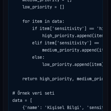
    low_priority = []

    for item in data:

        if item['sensitivity'] == 'high'
            high_priority.append(item)

        elif item['sensitivity'] == 'med
            medium_priority.append(item)
        else:

            low_priority.append(item)

    return high_priority, medium_priorit
# Örnek veri seti

data = [

    {'name': 'Kişisel Bilgi', 'sensitivi