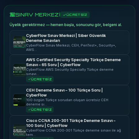
SINAV MERKEZİ
ÜCRETSİZ
Üyelik gerektirmez — hemen başla, sonucunu gör, belgeni al.
CyberFlow Sınav Merkezi | Siber Güvenlik
Deneme Sınavları
CyberFlow Sınav Merkezi; CEH, PenTest+, Security+,
AWS…
AWS Certified Security Specialty Türkçe Deneme
Sınavı – 65 Soru | CyberFlow
CyberFlow AWS Security Specialty Türkçe deneme
sınavı…
ÜCRETSİZ
CEH Deneme Sınavı – 100 Türkçe Soru |
CyberFlow
100 özgün Türkçe sorudan oluşan ücretsiz CEH
deneme sı…
ÜCRETSİZ
Cisco CCNA 200-301 Türkçe Deneme Sınavı –
100 Soru | CyberFlow
CyberFlow CCNA 200-301 Türkçe deneme sınavı ile ağ
tem…