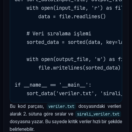
    with open(input_file, 'r') as file:

        data = file.readlines()

    # Veri sıralama işlemi

    sorted_data = sorted(data, key=lambd
    with open(output_file, 'w') as file:
        file.writelines(sorted_data)

if __name__ == '__main__':

Bu kod parçası,
dosyasındaki verileri
veriler.txt
alarak 2. sütuna göre sıralar ve
sirali_veriler.txt
dosyasına yazar. Bu sayede kritik veriler hızlı bir şekilde
belirlenebilir.