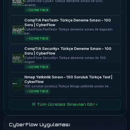
CyberFlow CySA+ Türkçe deneme sınavı ile SOC
analist,…
ÜCRETSİZ
CompTIA PenTest+ Türkçe Deneme Sınavı – 100
Soru | CyberFlow
CyberFlow PenTest+ Türkçe deneme sınavı ile kapsam
bel…
ÜCRETSİZ
CompTIA Security+ Türkçe Deneme Sınavı – 100
Soru | CyberFlow
CyberFlow Security+ Türkçe deneme sınavı ile 100
özgün…
ÜCRETSİZ
Nmap Yetkinlik Sınavı – 100 Soruluk Türkçe Test |
CyberFlow
100 soruluk ücretsiz Türkçe Nmap yetkinlik sınavı ile…
ÜCRETSİZ
🆓 Tüm Ücretsiz Sınavları Gör
CyberFlow Uygulaması