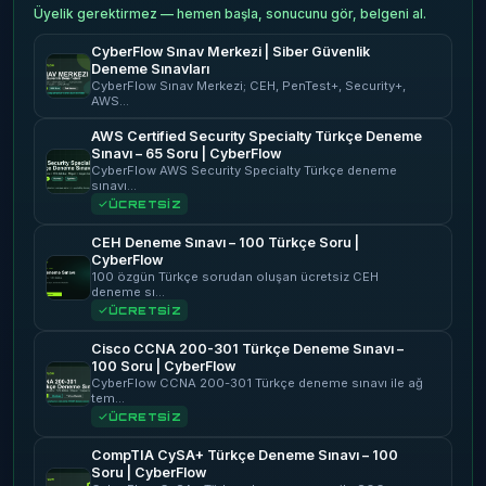
Üyelik gerektirmez — hemen başla, sonucunu gör, belgeni al.
CyberFlow Sınav Merkezi | Siber Güvenlik
Deneme Sınavları
CyberFlow Sınav Merkezi; CEH, PenTest+, Security+,
AWS…
AWS Certified Security Specialty Türkçe Deneme
Sınavı – 65 Soru | CyberFlow
CyberFlow AWS Security Specialty Türkçe deneme
sınavı…
ÜCRETSİZ
CEH Deneme Sınavı – 100 Türkçe Soru |
CyberFlow
100 özgün Türkçe sorudan oluşan ücretsiz CEH
deneme sı…
ÜCRETSİZ
Cisco CCNA 200-301 Türkçe Deneme Sınavı –
100 Soru | CyberFlow
CyberFlow CCNA 200-301 Türkçe deneme sınavı ile ağ
tem…
ÜCRETSİZ
CompTIA CySA+ Türkçe Deneme Sınavı – 100
Soru | CyberFlow