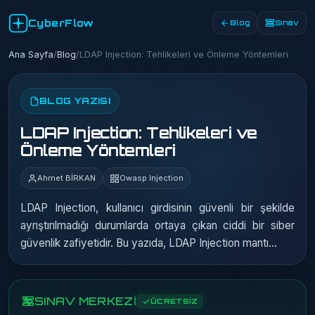
CyberFlow
Blog
Sınav
Ana Sayfa
/
Blog
/
LDAP Injection: Tehlikeleri ve Önleme Yöntemleri
BLOG YAZISI
LDAP Injection: Tehlikeleri ve
Önleme Yöntemleri
Ahmet BİRKAN
Owasp Injection
LDAP Injection, kullanıcı girdisinin güvenli bir şekilde
ayrıştırılmadığı durumlarda ortaya çıkan ciddi bir siber
güvenlik zafiyetidir. Bu yazıda, LDAP Injection mantı...
SINAV MERKEZİ
ÜCRETSİZ