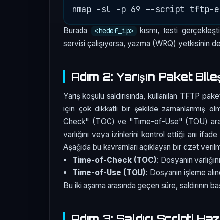
Burada
kısmı, testi gerçekleşti
<hedef_ip>
servisi çalışıyorsa, yazma (WRQ) yetkisinin de
Adım 2: Yarışın Paket Bile
Yarış koşulu saldırısında, kullanılan TFTP pake
için çok dikkatli bir şekilde zamanlanmış ol
Check" (TOC) ve "Time-of-Use" (TOU) arasınd
varlığını veya izinlerini kontrol ettiği anı if
Aşağıda bu kavramları açıklayan bir özet veril
Time-of-Check (TOC)
: Dosyanın varlığı
Time-of-Use (TOU)
: Dosyanın işleme alı
Bu iki aşama arasında geçen süre, saldırının baş
Adım 3: Saldırı Scripti Hazı