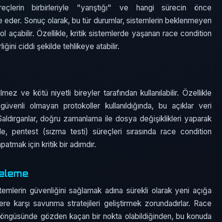
çlerin birbirleriyle "yarıştığı" ve hangi sürecin önce
de eder. Sonuç olarak, bu tür durumlar, sistemlerin beklenmeyen
açabilir. Özellikle, kritik sistemlerde yaşanan race condition
rliğini ciddi şekilde tehlikeye atabilir.
z ve kötü niyetli bireyler tarafından kullanılabilir. Özellikle
üvenli olmayan protokoller kullanıldığında, bu açıklar veri
r. Saldırganlar, doğru zamanlama ile dosya değişiklikleri yaparak
nle, pentest (sızma testi) süreçleri sırasında race condition
apatmak için kritik bir adımdır.
celeme
temlerin güvenliğini sağlamak adına sürekli olarak yeni açığa
ere karşı savunma stratejileri geliştirmek zorundadırlar. Race
m döngüsünde gözden kaçan bir nokta olabildiğinden, bu konuda