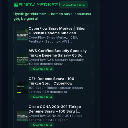
SINAV MERKEZİ
ÜCRETSİZ
Üyelik gerektirmez — hemen başla, sonucunu
gör, belgeni al.
CyberFlow Sınav Merkezi | Siber
Güvenlik Deneme Sınavları
CyberFlow Sınav Merkezi; CEH,
PenTest+, Security+, AWS…
AWS Certified Security Specialty
Türkçe Deneme Sınavı – 65 Soru
| CyberFlow
CyberFlow AWS Security Specialty
Türkçe deneme sınavı…
ÜCRETSİZ
CEH Deneme Sınavı – 100
Türkçe Soru | CyberFlow
100 özgün Türkçe sorudan oluşan
ücretsiz CEH deneme sı…
ÜCRETSİZ
Cisco CCNA 200-301 Türkçe
Deneme Sınavı – 100 Soru |
CyberFlow
CyberFlow CCNA 200-301 Türkçe
deneme sınavı ile ağ tem…
ÜCRETSİZ