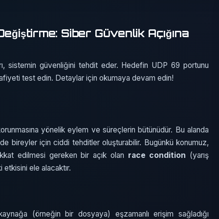
Değiştirme: Siber Güvenlik Açığına
arı, sistemin güvenliğini tehdit eder. Hedefin UDP 69 portunu
u zafiyeti test edin. Detaylar için okumaya devam edin!
in korunmasına yönelik eylem ve süreçlerin bütünüdür. Bu alanda
 de bireyler için ciddi tehditler oluşturabilir. Bugünkü konumuz,
ikkat edilmesi gereken bir açık olan
race condition
(yarış
tkisini ele alacaktır.
 kaynağa (örneğin bir dosyaya) eşzamanlı erişim sağladığı