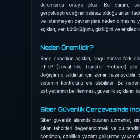
durumlarda ortaya çıkar. Bu durum, süre
gerçekleştireceğinin belirsiz olduğu anları ifa
ve istenmeyen davranışlara neden olmasına yol 
açıkları, veri bütünlüğünü, gizliliğini ve erişilebili
Neden Önemlidir?
Race condition açıkları, çoğu zaman fark edilme
TFTP (Trivial File Transfer Protocol) gibi g
değiştirme saldırıları için zemin hazırlayabili
sistemin kontrolünü ele alabilirler. Bu nede
zafiyetlerinin belirlenmesi, güvenlik açıklarını k
Siber Güvenlik Çerçevesinde İn
Siber güvenlik alanında bulunan uzmanlar, sis
çıkan tehditleri değerlendirmek ve bu tehditl
condition, özellikle yazılım geliştirme yaşa