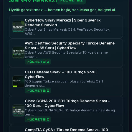
SINAV MERKEZİ
ÜCRETSİZ
Üyelik gerektirmez — hemen başla, sonucunu gör, belgeni al.
CyberFlow Sınav Merkezi | Siber Güvenlik
Deneme Sınavları
CyberFlow Sınav Merkezi; CEH, PenTest+, Security+,
AWS…
AWS Certified Security Specialty Türkçe Deneme
Sınavı – 65 Soru | CyberFlow
CyberFlow AWS Security Specialty Türkçe deneme
sınavı…
ÜCRETSİZ
CEH Deneme Sınavı – 100 Türkçe Soru |
CyberFlow
100 özgün Türkçe sorudan oluşan ücretsiz CEH
deneme sı…
ÜCRETSİZ
Cisco CCNA 200-301 Türkçe Deneme Sınavı –
100 Soru | CyberFlow
CyberFlow CCNA 200-301 Türkçe deneme sınavı ile ağ
tem…
ÜCRETSİZ
CompTIA CySA+ Türkçe Deneme Sınavı – 100