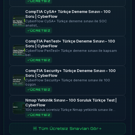
ÜCRETSİZ
CompTIA CySA+ Türkçe Deneme Sınavı – 100
Soru | CyberFlow
CyberFlow CySA+ Türkçe deneme sınavı ile SOC
analist,…
ÜCRETSİZ
CompTIA PenTest+ Türkçe Deneme Sınavı – 100
Soru | CyberFlow
CyberFlow PenTest+ Türkçe deneme sınavı ile kapsam
bel…
ÜCRETSİZ
CompTIA Security+ Türkçe Deneme Sınavı – 100
Soru | CyberFlow
CyberFlow Security+ Türkçe deneme sınavı ile 100
özgün…
ÜCRETSİZ
Nmap Yetkinlik Sınavı – 100 Soruluk Türkçe Test |
CyberFlow
100 soruluk ücretsiz Türkçe Nmap yetkinlik sınavı ile…
ÜCRETSİZ
🆓 Tüm Ücretsiz Sınavları Gör