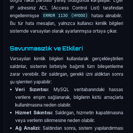
doğru fakat parolası yanlış olduğunda karşılaşılır. Eğer
IP adresiniz ACL (Access Control List) tarafından
engellenmişse
hatası alınabilir.
ERROR 1130 (HY000)
Bu tür hata mesajları, yalnızca kullanıcı kimlik bilgileri
sistemde varsayılan olarak ayarlanmışsa ortaya çıkar.
Savunmasızlık ve Etkileri
Varsayılan kimlik bilgileri kullanılarak gerçekleştirilen
saldırılar, sistemin birbiriyle bağımlı tüm bileşenlerine
zarar verebilir. Bir saldırgan, gerekli izni aldıktan sonra
şu işlemleri yapabilir:
Veri Sızıntısı:
MySQL veritabanındaki hassas
verilere erişim sağlanarak, bilgilerin kötü amaçlarla
kullanılmasına neden olabilir.
Hizmet Sıkıntısı:
Saldırgan, hizmetin kapatılmasına
veya verilerin silinmesine neden olabilir.
Ağ Analizi:
Saldırıdan sonra, sistem yapılandırması