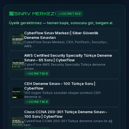
SINAV MERKEZİ
ÜCRETSİZ
Üyelik gerektirmez — hemen başla, sonucunu gör, belgeni al.
CyberFlow Sınav Merkezi | Siber Güvenlik
Deneme Sınavları
CyberFlow Sınav Merkezi; CEH, PenTest+, Security+,
AWS…
AWS Certified Security Specialty Türkçe Deneme
Sınavı – 65 Soru | CyberFlow
CyberFlow AWS Security Specialty Türkçe deneme
sınavı…
ÜCRETSİZ
CEH Deneme Sınavı – 100 Türkçe Soru |
CyberFlow
100 özgün Türkçe sorudan oluşan ücretsiz CEH
deneme sı…
ÜCRETSİZ
Cisco CCNA 200-301 Türkçe Deneme Sınavı –
100 Soru | CyberFlow
CyberFlow CCNA 200-301 Türkçe deneme sınavı ile ağ
tem…