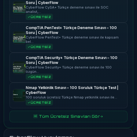
Soru | CyberFlow
CyberFlow CySA+ Türkçe deneme sınavı ile SOC
analist,…
ÜCRETSİZ
CompTIA PenTest+ Türkçe Deneme Sınavı – 100
Soru | CyberFlow
CyberFlow PenTest+ Türkçe deneme sınavı ile kapsam
bel…
ÜCRETSİZ
CompTIA Security+ Türkçe Deneme Sınavı – 100
Soru | CyberFlow
CyberFlow Security+ Türkçe deneme sınavı ile 100
özgün…
ÜCRETSİZ
Nmap Yetkinlik Sınavı – 100 Soruluk Türkçe Test |
CyberFlow
100 soruluk ücretsiz Türkçe Nmap yetkinlik sınavı ile…
ÜCRETSİZ
🆓 Tüm Ücretsiz Sınavları Gör