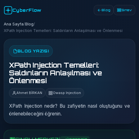
CyberFlow
Blog
Sınav
Ana Sayfa
/
Blog
/
XPath Injection Temelleri: Saldırıların Anlaşılması ve Önlenmesi
BLOG YAZISI
XPath Injection Temelleri:
Saldırıların Anlaşılması ve
Önlenmesi
Ahmet BİRKAN
Owasp Injection
XPath Injection nedir? Bu zafiyetin nasıl oluştuğunu ve
önlenebileceğini öğrenin.