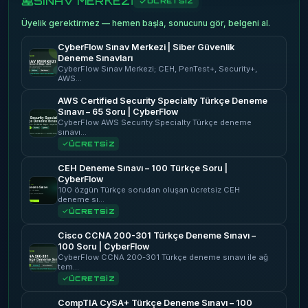
SINAV MERKEZİ
ÜCRETSİZ
Üyelik gerektirmez — hemen başla, sonucunu gör, belgeni al.
CyberFlow Sınav Merkezi | Siber Güvenlik
Deneme Sınavları
CyberFlow Sınav Merkezi; CEH, PenTest+, Security+,
AWS…
AWS Certified Security Specialty Türkçe Deneme
Sınavı – 65 Soru | CyberFlow
CyberFlow AWS Security Specialty Türkçe deneme
sınavı…
ÜCRETSİZ
CEH Deneme Sınavı – 100 Türkçe Soru |
CyberFlow
100 özgün Türkçe sorudan oluşan ücretsiz CEH
deneme sı…
ÜCRETSİZ
Cisco CCNA 200-301 Türkçe Deneme Sınavı –
100 Soru | CyberFlow
CyberFlow CCNA 200-301 Türkçe deneme sınavı ile ağ
tem…
ÜCRETSİZ
CompTIA CySA+ Türkçe Deneme Sınavı – 100