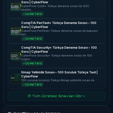
Soru | CyberFlow
CyberFlow CySA+ Türkçe deneme sınavı ile SOC
analist,…
ÜCRETSİZ
CompTIA PenTest+ Türkçe Deneme Sınavı – 100
Soru | CyberFlow
CyberFlow PenTest+ Türkçe deneme sınavı ile kapsam
bel…
ÜCRETSİZ
CompTIA Security+ Türkçe Deneme Sınavı – 100
Soru | CyberFlow
CyberFlow Security+ Türkçe deneme sınavı ile 100
özgün…
ÜCRETSİZ
Nmap Yetkinlik Sınavı – 100 Soruluk Türkçe Test |
CyberFlow
100 soruluk ücretsiz Türkçe Nmap yetkinlik sınavı ile…
ÜCRETSİZ
🆓 Tüm Ücretsiz Sınavları Gör