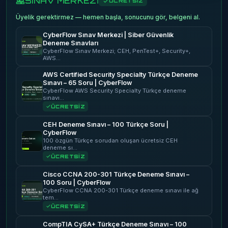
SINAV MERKEZİ
ÜCRETSİZ
Üyelik gerektirmez — hemen başla, sonucunu gör, belgeni al.
CyberFlow Sınav Merkezi | Siber Güvenlik
Deneme Sınavları
CyberFlow Sınav Merkezi; CEH, PenTest+, Security+,
AWS…
AWS Certified Security Specialty Türkçe Deneme
Sınavı – 65 Soru | CyberFlow
CyberFlow AWS Security Specialty Türkçe deneme
sınavı…
ÜCRETSİZ
CEH Deneme Sınavı – 100 Türkçe Soru |
CyberFlow
100 özgün Türkçe sorudan oluşan ücretsiz CEH
deneme sı…
ÜCRETSİZ
Cisco CCNA 200-301 Türkçe Deneme Sınavı –
100 Soru | CyberFlow
CyberFlow CCNA 200-301 Türkçe deneme sınavı ile ağ
tem…
ÜCRETSİZ
CompTIA CySA+ Türkçe Deneme Sınavı – 100