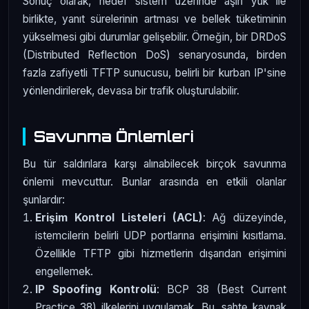
Sonuç olarak, hedef sistem üzerinde aşırı yük ile
birlikte, yanıt sürelerinin artması ve bellek tüketiminin
yükselmesi gibi durumlar gelişebilir. Örneğin, bir DRDoS
(Distributed Reflection DoS) senaryosunda, birden
fazla zafiyetli TFTP sunucusu, belirli bir kurban IP'sine
yönlendirilerek, devasa bir trafik oluşturulabilir.
Savunma Önlemleri
Bu tür saldırılara karşı alınabilecek birçok savunma
önlemi mevcuttur. Bunlar arasında en etkili olanlar
şunlardır:
Erişim Kontrol Listeleri (ACL)
: Ağ düzeyinde,
istemcilerin belirli UDP portlarına erişimini kısıtlama.
Özellikle TFTP gibi hizmetlerin dışarıdan erişimini
engellemek.
IP Spoofing Kontrolü
: BCP 38 (Best Current
Practice 38) ilkelerini uygulamak. Bu, sahte kaynak