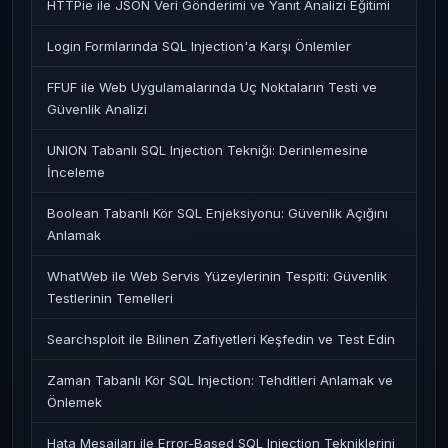
HTTPie ile JSON Veri Gönderimi ve Yanıt Analizi Eğitimi
Login Formlarında SQL Injection'a Karşı Önlemler
FFUF ile Web Uygulamalarında Uç Noktaların Testi ve
Güvenlik Analizi
UNION Tabanlı SQL Injection Tekniği: Derinlemesine
İnceleme
Boolean Tabanlı Kör SQL Enjeksiyonu: Güvenlik Açığını
Anlamak
WhatWeb ile Web Servis Yüzeylerinin Tespiti: Güvenlik
Testlerinin Temelleri
Searchsploit ile Bilinen Zafiyetleri Keşfedin ve Test Edin
Zaman Tabanlı Kör SQL Injection: Tehditleri Anlamak ve
Önlemek
Hata Mesajları ile Error-Based SQL Injection Tekniklerini