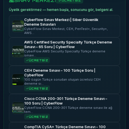
SINAV MERKEZİ
ÜCRETSİZ
Üyelik gerektirmez — hemen başla, sonucunu gör, belgeni al.
CyberFlow Sınav Merkezi | Siber Güvenlik
Deneme Sınavları
CyberFlow Sınav Merkezi; CEH, PenTest+, Security+,
AWS…
AWS Certified Security Specialty Türkçe Deneme
Sınavı – 65 Soru | CyberFlow
CyberFlow AWS Security Specialty Türkçe deneme
sınavı…
ÜCRETSİZ
CEH Deneme Sınavı – 100 Türkçe Soru |
CyberFlow
100 özgün Türkçe sorudan oluşan ücretsiz CEH
deneme sı…
ÜCRETSİZ
Cisco CCNA 200-301 Türkçe Deneme Sınavı –
100 Soru | CyberFlow
CyberFlow CCNA 200-301 Türkçe deneme sınavı ile ağ
tem…
ÜCRETSİZ
CompTIA CySA+ Türkçe Deneme Sınavı – 100