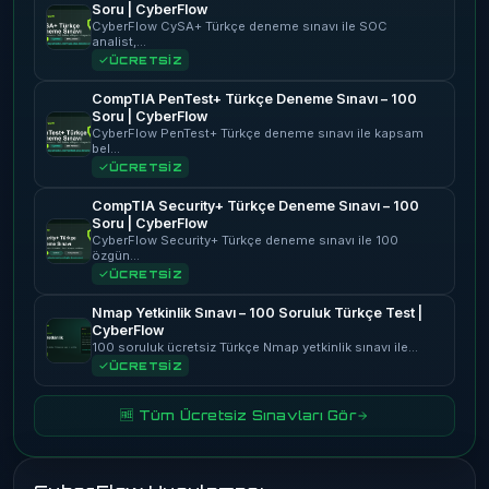
Soru | CyberFlow
CyberFlow CySA+ Türkçe deneme sınavı ile SOC
analist,…
ÜCRETSİZ
CompTIA PenTest+ Türkçe Deneme Sınavı – 100
Soru | CyberFlow
CyberFlow PenTest+ Türkçe deneme sınavı ile kapsam
bel…
ÜCRETSİZ
CompTIA Security+ Türkçe Deneme Sınavı – 100
Soru | CyberFlow
CyberFlow Security+ Türkçe deneme sınavı ile 100
özgün…
ÜCRETSİZ
Nmap Yetkinlik Sınavı – 100 Soruluk Türkçe Test |
CyberFlow
100 soruluk ücretsiz Türkçe Nmap yetkinlik sınavı ile…
ÜCRETSİZ
🆓 Tüm Ücretsiz Sınavları Gör