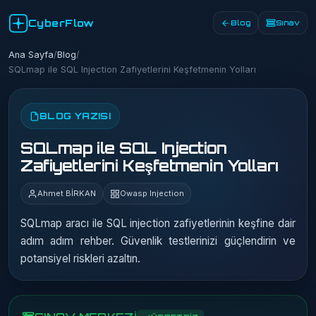
CyberFlow
Blog
Sınav
Ana Sayfa
/
Blog
/
SQLmap ile SQL Injection Zafiyetlerini Keşfetmenin Yolları
BLOG YAZISI
SQLmap ile SQL Injection
Zafiyetlerini Keşfetmenin Yolları
Ahmet BİRKAN
Owasp Injection
SQLmap aracı ile SQL injection zafiyetlerinin keşfine dair
adım adım rehber. Güvenlik testlerinizi güçlendirin ve
potansiyel riskleri azaltın.