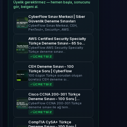
Üyelik gerektirmez — hemen başla, sonucunu
gör, belgeni al.
CyberFlow Sınav Merkezi | Siber
Güvenlik Deneme Sınavları
CyberFlow Sınav Merkezi; CEH,
PenTest+, Security+, AWS…
AWS Certified Security Specialty
Türkçe Deneme Sınavı – 65 Soru
| CyberFlow
CyberFlow AWS Security Specialty
Türkçe deneme sınavı…
ÜCRETSİZ
CEH Deneme Sınavı – 100
Türkçe Soru | CyberFlow
100 özgün Türkçe sorudan oluşan
ücretsiz CEH deneme sı…
ÜCRETSİZ
Cisco CCNA 200-301 Türkçe
Deneme Sınavı – 100 Soru |
CyberFlow
CyberFlow CCNA 200-301 Türkçe
deneme sınavı ile ağ tem…
ÜCRETSİZ
CompTIA CySA+ Türkçe
Deneme Sınavı – 100 Soru |