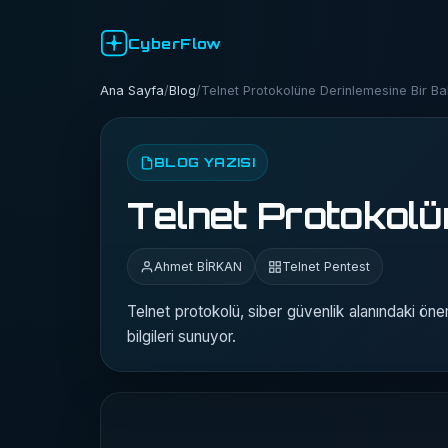
CyberFlow
Ana Sayfa
/
Blog
/
Telnet Protokolüne Derinlemesine Bir Ba
BLOG YAZISI
Telnet Protokolü
Ahmet BİRKAN
Telnet Pentest
Telnet protokolü, siber güvenlik alanındaki önemi
bilgileri sunuyor.