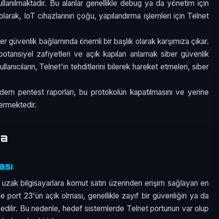
ullanılmaktadır. Bu alanlar genellikle debug ya da yönetim için
olarak, IoT cihazlarının çoğu, yapılandırma işlemleri için Telnet
 güvenlik bağlamında önemli bir başlık olarak karşımıza çıkar.
otansiyel zafiyetleri ve açık kapıları anlamak siber güvenlik
lanıcıların, Telnet'in tehditlerini bilerek hareket etmeleri, siber
dern pentest raporları, bu protokolün kapatılmasını ve yerine
nermektedir.
ma
ası
uzak bilgisayarlara komut satırı üzerinden erişim sağlayan en
de port 23'ün açık olması, genellikle zayıf bir güvenliğin ya da
l edilir. Bu nedenle, hedef sistemlerde Telnet portunun var olup