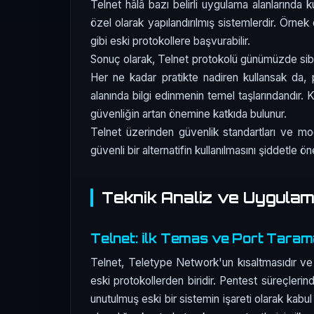
Telnet hâlâ bazı belirli uygulama alanlarında k
özel olarak yapılandırılmış sistemlerdir. Örnek 
gibi eski protokollere başvurabilir.
Sonuç olarak, Telnet protokolü günümüzde siber
Her ne kadar pratikte nadiren kullansak da, p
alanında bilgi edinmenin temel taşlarındandır. Kul
güvenliğin artan önemine katkıda bulunur.
Telnet üzerinden güvenlik standartları ve mo
güvenli bir alternatifin kullanılmasını şiddetle ö
Teknik Analiz ve Uygula
Telnet: İlk Temas ve Port Taram
Telnet, Teletype Network'un kısaltmasıdır ve 
eski protokollerden biridir. Pentest süreçlerin
unutulmuş eski bir sistemin işareti olarak kabu