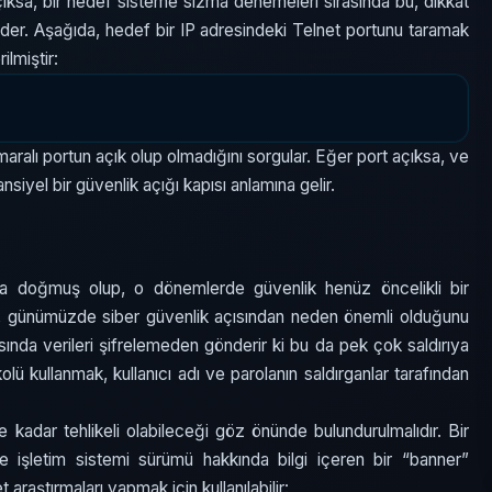
çıksa, bir hedef sisteme sızma denemeleri sırasında bu, dikkat
 eder. Aşağıda, hedef bir IP adresindeki Telnet portunu taramak
ilmiştir:
maralı portun açık olup olmadığını sorgular. Eğer port açıksa, ve
nsiyel bir güvenlik açığı kapısı anlamına gelir.
nda doğmuş olup, o dönemlerde güvenlik henüz öncelikli bir
n, günümüzde siber güvenlik açısından neden önemli olduğunu
rasında verileri şifrelemeden gönderir ki bu da pek çok saldırıya
olü kullanmak, kullanıcı adı ve parolanın saldırganlar tarafından
e kadar tehlikeli olabileceği göz önünde bulundurulmalıdır. Bir
e işletim sistemi sürümü hakkında bilgi içeren bir “banner”
 araştırmaları yapmak için kullanılabilir: