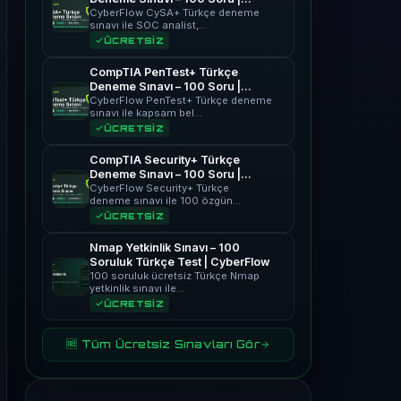
CyberFlow
CyberFlow CySA+ Türkçe deneme
sınavı ile SOC analist,…
ÜCRETSİZ
CompTIA PenTest+ Türkçe
Deneme Sınavı – 100 Soru |
CyberFlow
CyberFlow PenTest+ Türkçe deneme
sınavı ile kapsam bel…
ÜCRETSİZ
CompTIA Security+ Türkçe
Deneme Sınavı – 100 Soru |
CyberFlow
CyberFlow Security+ Türkçe
deneme sınavı ile 100 özgün…
ÜCRETSİZ
Nmap Yetkinlik Sınavı – 100
Soruluk Türkçe Test | CyberFlow
100 soruluk ücretsiz Türkçe Nmap
yetkinlik sınavı ile…
ÜCRETSİZ
🆓 Tüm Ücretsiz Sınavları Gör