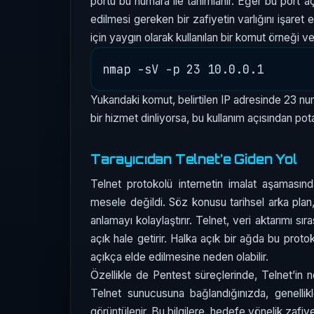
portu bu numara ile tanımlanır. Eğer bu port a
edilmesi gereken bir zafiyetin varlığını işaret
için yaygın olarak kullanılan bir komut örneği ver
Yukarıdaki komut, belirtilen IP adresinde 23 nu
bir hizmet dinliyorsa, bu kullanım açısından pota
Tarayıcıdan Telnet’e Giden Yol
Telnet protokolü internetin imalat aşaması
mesele değildi. Söz konusu tarihsel arka pla
anlamayı kolaylaştırır. Telnet, veri aktarımı sı
açık hale getirir. Halka açık bir ağda bu protok
açıkça elde edilmesine neden olabilir.
Özellikle de Pentest süreçlerinde, Telnet’in n
Telnet sunucusuna bağlandığınızda, genellikl
görüntülenir. Bu bilgilere, hedefe yönelik zafiyet