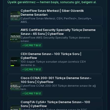
Üyelik gerektirmez — hemen başla, sonucunu gör, belgeni al.
CyberFlow Sınav Merkezi | Siber Güvenlik
Deneme Sınavları
CyberFlow Sınav Merkezi; CEH, PenTest+, Security+,
AWS…
AWS Certified Security Specialty Türkçe Deneme
Sınavı – 65 Soru | CyberFlow
CyberFlow AWS Security Specialty Türkçe deneme
sınavı…
ÜCRETSİZ
CEH Deneme Sınavı – 100 Türkçe Soru |
CyberFlow
100 özgün Türkçe sorudan oluşan ücretsiz CEH
deneme sı…
ÜCRETSİZ
Cisco CCNA 200-301 Türkçe Deneme Sınavı –
100 Soru | CyberFlow
CyberFlow CCNA 200-301 Türkçe deneme sınavı ile ağ
tem…
ÜCRETSİZ
CompTIA CySA+ Türkçe Deneme Sınavı – 100
Soru | CyberFlow
CyberFlow CySA+ Türkçe deneme sınavı ile SOC