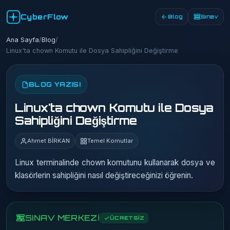
CyberFlow
Blog
Sınav
Ana Sayfa
/
Blog
/
Linux'ta chown Komutu ile Dosya Sahipliğini Değiştirme
BLOG YAZISI
Linux'ta chown Komutu ile Dosya
Sahipliğini Değiştirme
Ahmet BİRKAN
Temel Komutlar
Linux terminalinde chown komutunu kullanarak dosya ve
klasörlerin sahipliğini nasıl değiştireceğinizi öğrenin.
SINAV MERKEZİ
ÜCRETSİZ