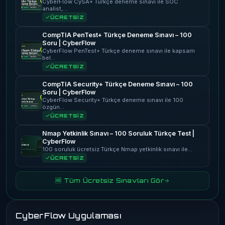
CyberFlow CySA+ Türkçe deneme sınavı ile SOC
analist,…
ÜCRETSİZ
CompTIA PenTest+ Türkçe Deneme Sınavı – 100
Soru | CyberFlow
CyberFlow PenTest+ Türkçe deneme sınavı ile kapsam
bel…
ÜCRETSİZ
CompTIA Security+ Türkçe Deneme Sınavı – 100
Soru | CyberFlow
CyberFlow Security+ Türkçe deneme sınavı ile 100
özgün…
ÜCRETSİZ
Nmap Yetkinlik Sınavı – 100 Soruluk Türkçe Test |
CyberFlow
100 soruluk ücretsiz Türkçe Nmap yetkinlik sınavı ile…
ÜCRETSİZ
🆓 Tüm Ücretsiz Sınavları Gör
CyberFlow Uygulaması