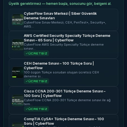
Üyelik gerektirmez — hemen başla, sonucunu gör, belgeni al.
CyberFlow Sınav Merkezi | Siber Güvenlik
Deneme Sınavları
CyberFlow Sınav Merkezi; CEH, PenTest+, Security+,
AWS…
AWS Certified Security Specialty Türkçe Deneme
Sınavı – 65 Soru | CyberFlow
CyberFlow AWS Security Specialty Türkçe deneme
sınavı…
ÜCRETSİZ
CEH Deneme Sınavı – 100 Türkçe Soru |
CyberFlow
100 özgün Türkçe sorudan oluşan ücretsiz CEH
deneme sı…
ÜCRETSİZ
Cisco CCNA 200-301 Türkçe Deneme Sınavı –
100 Soru | CyberFlow
CyberFlow CCNA 200-301 Türkçe deneme sınavı ile ağ
tem…
ÜCRETSİZ
CompTIA CySA+ Türkçe Deneme Sınavı – 100
Soru | CyberFlow