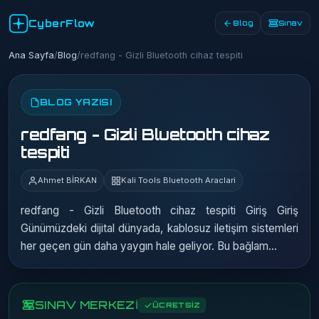
CyberFlow
Blog
Sınav
Ana Sayfa
/
Blog
/
redfang - Gizli Bluetooth cihaz tespiti
BLOG YAZISI
redfang - Gizli Bluetooth cihaz
tespiti
Ahmet BİRKAN
Kali Tools Bluetooth Araclari
redfang - Gizli Bluetooth cihaz tespiti Giriş Giriş
Günümüzdeki dijital dünyada, kablosuz iletişim sistemleri
her geçen gün daha yaygın hale geliyor. Bu bağlam…
SINAV MERKEZİ
ÜCRETSİZ