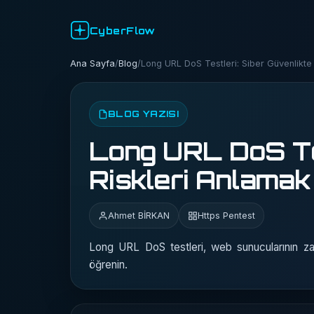
CyberFlow
Ana Sayfa
/
Blog
/
Long URL DoS Testleri: Siber Güvenlikte
BLOG YAZISI
Long URL DoS Tes
Riskleri Anlamak
Ahmet BİRKAN
Https Pentest
Long URL DoS testleri, web sunucularının zayı
öğrenin.