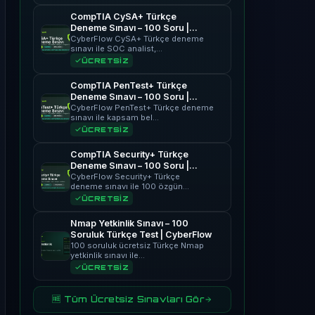
CompTIA CySA+ Türkçe
Deneme Sınavı – 100 Soru |
CyberFlow
CyberFlow CySA+ Türkçe deneme
sınavı ile SOC analist,…
ÜCRETSİZ
CompTIA PenTest+ Türkçe
Deneme Sınavı – 100 Soru |
CyberFlow
CyberFlow PenTest+ Türkçe deneme
sınavı ile kapsam bel…
ÜCRETSİZ
CompTIA Security+ Türkçe
Deneme Sınavı – 100 Soru |
CyberFlow
CyberFlow Security+ Türkçe
deneme sınavı ile 100 özgün…
ÜCRETSİZ
Nmap Yetkinlik Sınavı – 100
Soruluk Türkçe Test | CyberFlow
100 soruluk ücretsiz Türkçe Nmap
yetkinlik sınavı ile…
ÜCRETSİZ
🆓 Tüm Ücretsiz Sınavları Gör