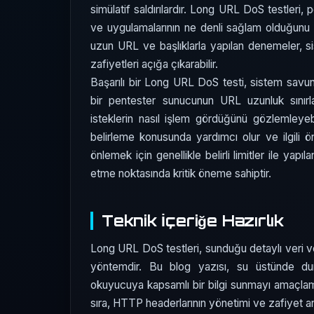
simülatif saldırılardır. Long URL DoS testleri, 
ve uygulamalarının ne denli sağlam olduğunu öl
uzun URL ve başlıklarla yapılan denemeler, 
zafiyetleri açığa çıkarabilir.
Başarılı bir Long URL DoS testi, sistem savun
bir pentester sunucunun URL uzunluk sınırlar
isteklerin nasıl işlem gördüğünü gözlemleyebili
belirleme konusunda yardımcı olur ve ilgili ö
önlemek için genellikle belirli limitler ile yapıl
etme noktasında kritik öneme sahiptir.
Teknik İçeriğe Hazırlık
Long URL DoS testleri, sunduğu detaylı veri ve 
yöntemdir. Bu blog yazısı, su üstünde durul
okuyucuya kapsamlı bir bilgi sunmayı amaçlam
sıra, HTTP headerlarının yönetimi ve zafiyet anal