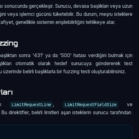
ası sonucunda gerçekleşir. Sunucu, devasa başlıkları veya uzun
ğini veya işlemci gücünü tüketebilir. Bu durum, meşru isteklere
iyet, genellikle sistemin erişilebilirliğini tehlikeye atar.
zzing
şlıktan sonra '431' ya da '500' hatası verdiğini bulmak için
n başlıkları otomatik olarak hedef sunucuya göndererek test
zerinde belirli başlıklarla bir fuzzing testi oluşturabilirsiniz.
ları
ları
,
ve
LimitRequestLine
LimitRequestFieldSize
. Bu direktifler, belirli limitleri aşan isteklerin sunucu tarafından