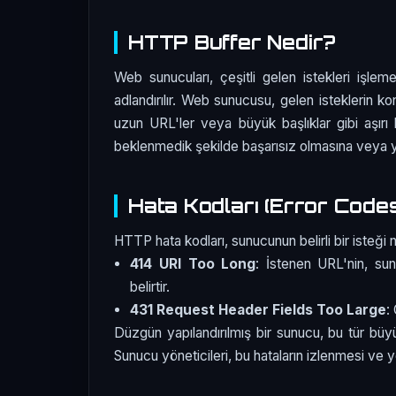
HTTP Buffer Nedir?
Web sunucuları, çeşitli gelen istekleri işlemek
adlandırılır. Web sunucusu, gelen isteklerin kont
uzun URL'ler veya büyük başlıklar gibi aşırı bo
beklenmedik şekilde başarısız olmasına veya y
Hata Kodları (Error Code
HTTP hata kodları, sunucunun belirli bir isteği nas
414 URI Too Long
: İstenen URL'nin, su
belirtir.
431 Request Header Fields Too Large
:
Düzgün yapılandırılmış bir sunucu, bu tür büyük 
Sunucu yöneticileri, bu hataların izlenmesi ve 