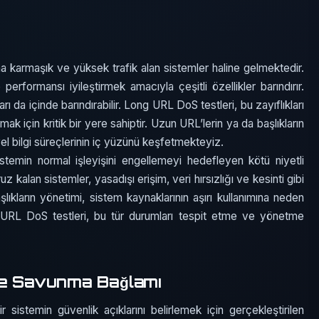
karmaşık ve yüksek trafik alan sistemler haline gelmektedir.
performansı iyileştirmek amacıyla çeşitli özellikler barındırır.
ı da içinde barındırabilir. Long URL DoS testleri, bu zayıflıkları
mak için kritik bir yere sahiptir. Uzun URL’lerin ya da başlıkların
yel bilgi süreçlerinin iç yüzünü keşfetmekteyiz.
sistemin normal işleyişini engellemeyi hedefleyen kötü niyetli
uz kalan sistemler, yasadışı erişim, veri hırsızlığı ve kesinti gibi
aşlıkların yönetimi, sistem kaynaklarının aşırı kullanımına neden
ng URL DoS testleri, bu tür durumları tespit etme ve yönetme
ve Savunma Bağlamı
 sistemin güvenlik açıklarını belirlemek için gerçekleştirilen