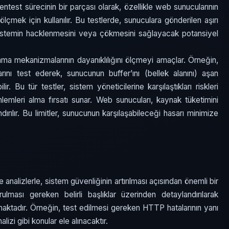
pentest sürecinin bir parçası olarak, özellikle web sunucularının
çmek için kullanılır. Bu testlerde, sunuculara gönderilen aşırı
sistemin hacklenmesini veya çökmesini sağlayacak potansiyel
ma mekanizmalarının dayanıklılığını ölçmeyi amaçlar. Örneğin,
ını test ederek, sunucunun buffer’ını (bellek alanını) aşan
r. Bu tür testler, sistem yöneticilerine karşılaştıkları riskleri
nlemleri alma fırsatı sunar. Web sunucuları, kaynak tüketimini
andırılır. Bu limitler, sunucunun karşılaşabileceği hasarı minimize
analizlerle, sistem güvenliğinin artırılması açısından önemli bir
ması gereken belirli başlıklar üzerinden detaylandırılarak
aktadır. Örneğin, test edilmesi gereken HTTP hatalarının yanı
izi gibi konular ele alınacaktır.