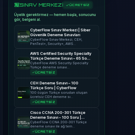
SINAV MERKEZİ
ÜCRETSİZ
Üyelik gerektirmez — hemen başla, sonucunu
gör, belgeni al.
CyberFlow Sınav Merkezi | Siber
Güvenlik Deneme Sınavları
CyberFlow Sınav Merkezi; CEH,
PenTest+, Security+, AWS…
AWS Certified Security Specialty
Türkçe Deneme Sınavı – 65 Soru
| CyberFlow
CyberFlow AWS Security Specialty
Türkçe deneme sınavı…
ÜCRETSİZ
CEH Deneme Sınavı – 100
Türkçe Soru | CyberFlow
100 özgün Türkçe sorudan oluşan
ücretsiz CEH deneme sı…
ÜCRETSİZ
Cisco CCNA 200-301 Türkçe
Deneme Sınavı – 100 Soru |
CyberFlow
CyberFlow CCNA 200-301 Türkçe
deneme sınavı ile ağ tem…
ÜCRETSİZ