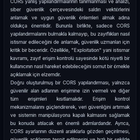
CORS yanlış yapılandırmalarının tanımlanması ve analizi,
siber güvenlik çerçevesindeki saldırı vektörlerini
anlamak ve uygun güvenlik önlemleri almak adına
oldukça önemlidir. Bununla birlikte, sadece CORS
yapılandırmalarını bulmakla kalmayıp, bu zayıflıkları nasıl
istismar edileceğini de anlamak, güvenlik uzmanları için
kritik bir beceridir. Özellikle, "Exploitation" yani istismar
kavramı, zayıf erişim kontrolü sayesinde kötü niyetli bir
kullanıcının nasıl hareket edebileceğini somut bir örnekle
açıklamak için elzemdir.
Doğru oluşturulmuş bir CORS yapılandırması, yalnızca
güvenilir alan adlarının erişimine izin vermeli ve diğer
tüm erişimleri kısıtlamalıdır. Erişim kontrol
mekanizmalarını güçlendirerek, veri güvenliğini artırmak
ve sistemin manipülasyona kapalı kalmasını sağlamak
bu konuda atılacak en önemli adımlardandır. Ayrıca,
CORS ayarlarının düzenli aralıklarla gözden geçirilmesi,
güvenlik açıklarının tespit edilmesini ve hızlı bir şekilde