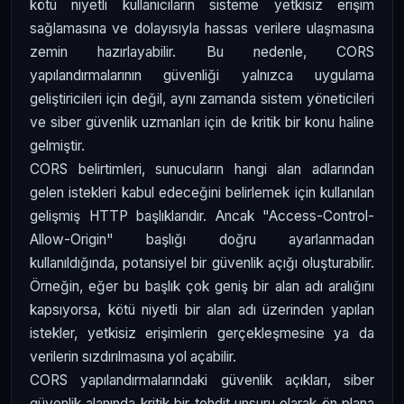
kötü niyetli kullanıcıların sisteme yetkisiz erişim
sağlamasına ve dolayısıyla hassas verilere ulaşmasına
zemin hazırlayabilir. Bu nedenle, CORS
yapılandırmalarının güvenliği yalnızca uygulama
geliştiricileri için değil, aynı zamanda sistem yöneticileri
ve siber güvenlik uzmanları için de kritik bir konu haline
gelmiştir.
CORS belirtimleri, sunucuların hangi alan adlarından
gelen istekleri kabul edeceğini belirlemek için kullanılan
gelişmiş HTTP başlıklarıdır. Ancak "Access-Control-
Allow-Origin" başlığı doğru ayarlanmadan
kullanıldığında, potansiyel bir güvenlik açığı oluşturabilir.
Örneğin, eğer bu başlık çok geniş bir alan adı aralığını
kapsıyorsa, kötü niyetli bir alan adı üzerinden yapılan
istekler, yetkisiz erişimlerin gerçekleşmesine ya da
verilerin sızdırılmasına yol açabilir.
CORS yapılandırmalarındaki güvenlik açıkları, siber
güvenlik alanında kritik bir tehdit unsuru olarak ön plana