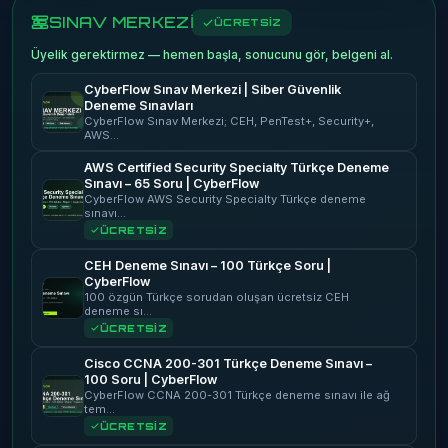
SINAV MERKEZİ
ÜCRETSİZ
Üyelik gerektirmez — hemen başla, sonucunu gör, belgeni al.
CyberFlow Sınav Merkezi | Siber Güvenlik
Deneme Sınavları
CyberFlow Sınav Merkezi; CEH, PenTest+, Security+,
AWS…
AWS Certified Security Specialty Türkçe Deneme
Sınavı – 65 Soru | CyberFlow
CyberFlow AWS Security Specialty Türkçe deneme
sınavı…
ÜCRETSİZ
CEH Deneme Sınavı – 100 Türkçe Soru |
CyberFlow
100 özgün Türkçe sorudan oluşan ücretsiz CEH
deneme sı…
ÜCRETSİZ
Cisco CCNA 200-301 Türkçe Deneme Sınavı –
100 Soru | CyberFlow
CyberFlow CCNA 200-301 Türkçe deneme sınavı ile ağ
tem…
ÜCRETSİZ