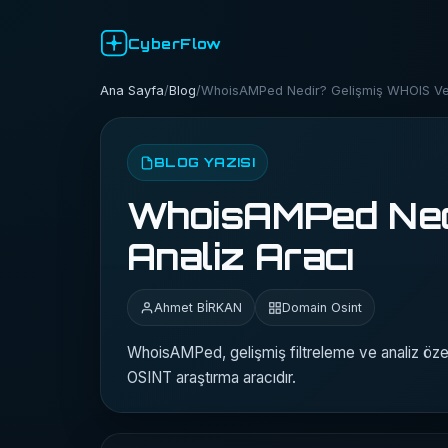
CyberFlow
Ana Sayfa
/
Blog
/
WhoisAMPed Nedir? Gelişmiş WHOIS Ver
BLOG YAZISI
WhoisAMPed Nedi
Analiz Aracı
Ahmet BİRKAN
Domain Osint
WhoisAMPed, gelişmiş filtreleme ve analiz özel
OSINT araştırma aracıdır.