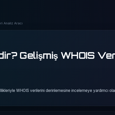
i Analiz Aracı
r? Gelişmiş WHOIS Ver
likleriyle WHOIS verilerini derinlemesine incelemeye yardımcı ola