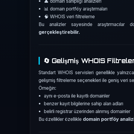
👤 domain sahipliği analizleri
📊 domain portföy araştırmaları
🧠 WHOIS veri filtreleme
Bu analizler sayesinde araştırmacılar 
gerçekleştirebilir.
🔄 Gelişmiş WHOIS Filtrel
Standart WHOIS servisleri genellikle yalnız
gelişmiş filtreleme seçenekleri ile geniş veri se
Örneğin:
aynı e-posta ile kayıtlı domainler
benzer kayıt bilgilerine sahip alan adları
belirli registrar üzerinden alınmış domainler
Bu özellikler özellikle
domain portföy analizi