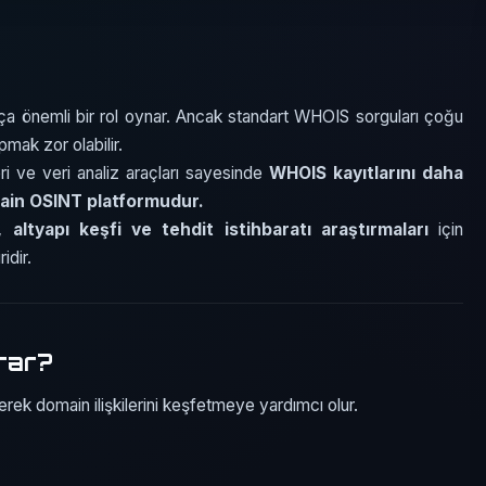
kça önemli bir rol oynar. Ancak standart WHOIS sorguları çoğu
pmak zor olabilir.
ri ve veri analiz araçları sayesinde
WHOIS kayıtlarını daha
main OSINT platformudur.
i, altyapı keşfi ve tehdit istihbaratı araştırmaları
için
idir.
rar?
erek domain ilişkilerini keşfetmeye yardımcı olur.