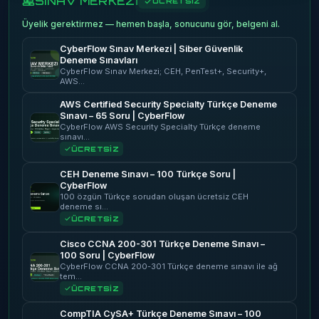
SINAV MERKEZİ
ÜCRETSİZ
Üyelik gerektirmez — hemen başla, sonucunu gör, belgeni al.
CyberFlow Sınav Merkezi | Siber Güvenlik
Deneme Sınavları
CyberFlow Sınav Merkezi; CEH, PenTest+, Security+,
AWS…
AWS Certified Security Specialty Türkçe Deneme
Sınavı – 65 Soru | CyberFlow
CyberFlow AWS Security Specialty Türkçe deneme
sınavı…
ÜCRETSİZ
CEH Deneme Sınavı – 100 Türkçe Soru |
CyberFlow
100 özgün Türkçe sorudan oluşan ücretsiz CEH
deneme sı…
ÜCRETSİZ
Cisco CCNA 200-301 Türkçe Deneme Sınavı –
100 Soru | CyberFlow
CyberFlow CCNA 200-301 Türkçe deneme sınavı ile ağ
tem…
ÜCRETSİZ
CompTIA CySA+ Türkçe Deneme Sınavı – 100