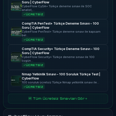
Soru | CyberFlow
CyberFlow CySA+ Türkçe deneme sınavı ile SOC
analist,…
ÜCRETSİZ
CompTIA PenTest+ Türkçe Deneme Sınavı – 100
Soru | CyberFlow
CyberFlow PenTest+ Türkçe deneme sınavı ile kapsam
bel…
ÜCRETSİZ
CompTIA Security+ Türkçe Deneme Sınavı – 100
Soru | CyberFlow
CyberFlow Security+ Türkçe deneme sınavı ile 100
özgün…
ÜCRETSİZ
Nmap Yetkinlik Sınavı – 100 Soruluk Türkçe Test |
CyberFlow
100 soruluk ücretsiz Türkçe Nmap yetkinlik sınavı ile…
ÜCRETSİZ
🆓 Tüm Ücretsiz Sınavları Gör