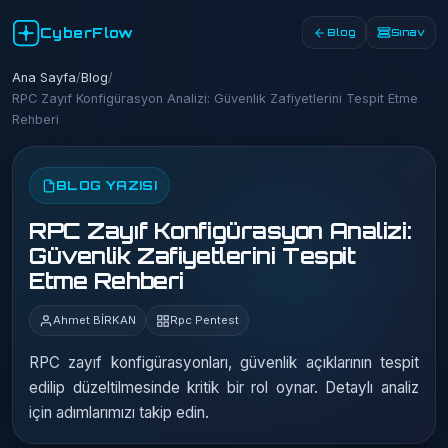
CyberFlow
Blog
Sınav
Ana Sayfa
/
Blog
/
RPC Zayıf Konfigürasyon Analizi: Güvenlik Zafiyetlerini Tespit Etme
Rehberi
BLOG YAZISI
RPC Zayıf Konfigürasyon Analizi:
Güvenlik Zafiyetlerini Tespit
Etme Rehberi
Ahmet BİRKAN
Rpc Pentest
RPC zayıf konfigürasyonları, güvenlik açıklarının tespit
edilip düzeltilmesinde kritik bir rol oynar. Detaylı analiz
için adımlarımızı takip edin.