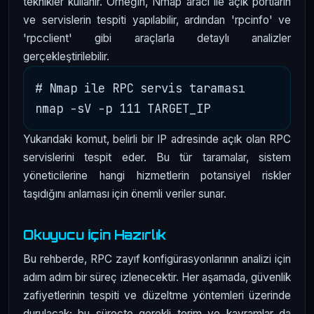
teknikler kullanır. Örneğin, Nmap aracı ile açık portların
ve servislerin tespiti yapılabilir, ardından 'rpcinfo' ve
'rpcclient' gibi araçlarla detaylı analizler
gerçekleştirilebilir.
# Nmap ile RPC servis taraması

Yukarıdaki komut, belirli bir IP adresinde açık olan RPC
servislerini tespit eder. Bu tür taramalar, sistem
yöneticilerine hangi hizmetlerin potansiyel riskler
taşıdığını anlaması için önemli veriler sunar.
Okuyucu İçin Hazırlık
Bu rehberde, RPC zayıf konfigürasyonlarının analizi için
adım adım bir süreç izlenecektir. Her aşamada, güvenlik
zafiyetlerinin tespiti ve düzeltme yöntemleri üzerinde
durulacak; bu süreçte gerekli terim ve kavramlar da