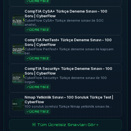
ÜCRETSİZ
CompTIA CySA+ Türkçe Deneme Sınavı – 100
Soru | CyberFlow
CyberFlow CySA+ Türkçe deneme sınavı ile SOC
analist,…
ÜCRETSİZ
CompTIA PenTest+ Türkçe Deneme Sınavı – 100
Soru | CyberFlow
CyberFlow PenTest+ Türkçe deneme sınavı ile kapsam
bel…
ÜCRETSİZ
CompTIA Security+ Türkçe Deneme Sınavı – 100
Soru | CyberFlow
CyberFlow Security+ Türkçe deneme sınavı ile 100
özgün…
ÜCRETSİZ
Nmap Yetkinlik Sınavı – 100 Soruluk Türkçe Test |
CyberFlow
100 soruluk ücretsiz Türkçe Nmap yetkinlik sınavı ile…
ÜCRETSİZ
🆓 Tüm Ücretsiz Sınavları Gör