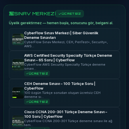
SINAV MERKEZİ
ÜCRETSİZ
Üyelik gerektirmez — hemen başla, sonucunu gör, belgeni al.
CyberFlow Sınav Merkezi | Siber Güvenlik
Deneme Sınavları
CyberFlow Sınav Merkezi; CEH, PenTest+, Security+,
AWS…
AWS Certified Security Specialty Türkçe Deneme
Sınavı – 65 Soru | CyberFlow
CyberFlow AWS Security Specialty Türkçe deneme
sınavı…
ÜCRETSİZ
CEH Deneme Sınavı – 100 Türkçe Soru |
CyberFlow
100 özgün Türkçe sorudan oluşan ücretsiz CEH
deneme sı…
ÜCRETSİZ
Cisco CCNA 200-301 Türkçe Deneme Sınavı –
100 Soru | CyberFlow
CyberFlow CCNA 200-301 Türkçe deneme sınavı ile ağ
tem…