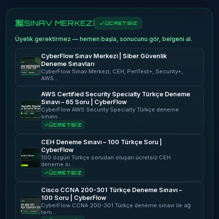
SINAV MERKEZİ
ÜCRETSİZ
Üyelik gerektirmez — hemen başla, sonucunu gör, belgeni al.
CyberFlow Sınav Merkezi | Siber Güvenlik
Deneme Sınavları
CyberFlow Sınav Merkezi; CEH, PenTest+, Security+,
AWS…
AWS Certified Security Specialty Türkçe Deneme
Sınavı – 65 Soru | CyberFlow
CyberFlow AWS Security Specialty Türkçe deneme
sınavı…
ÜCRETSİZ
CEH Deneme Sınavı – 100 Türkçe Soru |
CyberFlow
100 özgün Türkçe sorudan oluşan ücretsiz CEH
deneme sı…
ÜCRETSİZ
Cisco CCNA 200-301 Türkçe Deneme Sınavı –
100 Soru | CyberFlow
CyberFlow CCNA 200-301 Türkçe deneme sınavı ile ağ
tem…