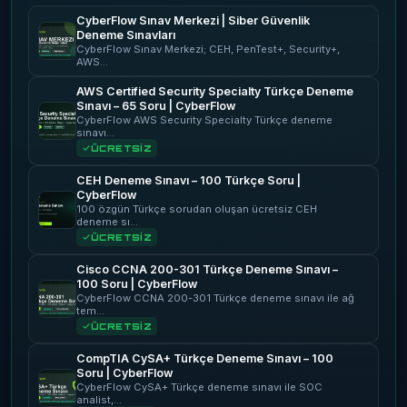
CyberFlow Sınav Merkezi | Siber Güvenlik
Deneme Sınavları
CyberFlow Sınav Merkezi; CEH, PenTest+, Security+,
AWS…
AWS Certified Security Specialty Türkçe Deneme
Sınavı – 65 Soru | CyberFlow
CyberFlow AWS Security Specialty Türkçe deneme
sınavı…
ÜCRETSİZ
CEH Deneme Sınavı – 100 Türkçe Soru |
CyberFlow
100 özgün Türkçe sorudan oluşan ücretsiz CEH
deneme sı…
ÜCRETSİZ
Cisco CCNA 200-301 Türkçe Deneme Sınavı –
100 Soru | CyberFlow
CyberFlow CCNA 200-301 Türkçe deneme sınavı ile ağ
tem…
ÜCRETSİZ
CompTIA CySA+ Türkçe Deneme Sınavı – 100
Soru | CyberFlow
CyberFlow CySA+ Türkçe deneme sınavı ile SOC
analist,…