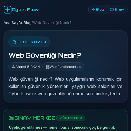
CyberFlow
Blog
Sınav
Ana Sayfa
/
Blog
/
Web Güvenliği Nedir?
BLOG YAZISI
Web Güvenliği Nedir?
Ahmet BİRKAN
Web Fundamentals
Web güvenliği nedir? Web uygulamalarını korumak için
kullanılan güvenlik yöntemleri, yaygın web saldırıları ve
CyberFlow ile web güvenliği öğrenme sürecini keşfedin.
SINAV MERKEZİ
ÜCRETSİZ
Üyelik gerektirmez — hemen başla, sonucunu gör, belgeni al.