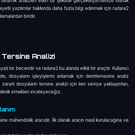
dinamik analizleri etkin bir şekilde gerçekleştirmenize olanak
 niyetli yazılımlar hakkında daha fazla bilgi edinmek için radare2
ulamalardan biridir.
 Tersine Analizi
yati bir beceridir ve radare2 bu alanda etkili bir araçtır. Kullanıcı
 dosyaların işleyişlerini anlamak için derinlemesine analiz
arlı dosyaların tersine analizi için ileri seviye yaklaşımları,
teknik örnekleri inceleyeceğiz.
lanım
ine mühendislik aracıdır. İlk olarak aracın nasıl kurulacağına ve