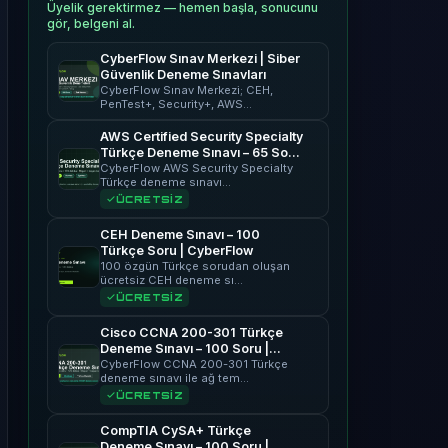
Üyelik gerektirmez — hemen başla, sonucunu
gör, belgeni al.
CyberFlow Sınav Merkezi | Siber
Güvenlik Deneme Sınavları
CyberFlow Sınav Merkezi; CEH,
PenTest+, Security+, AWS…
AWS Certified Security Specialty
Türkçe Deneme Sınavı – 65 Soru
| CyberFlow
CyberFlow AWS Security Specialty
Türkçe deneme sınavı…
ÜCRETSİZ
CEH Deneme Sınavı – 100
Türkçe Soru | CyberFlow
100 özgün Türkçe sorudan oluşan
ücretsiz CEH deneme sı…
ÜCRETSİZ
Cisco CCNA 200-301 Türkçe
Deneme Sınavı – 100 Soru |
CyberFlow
CyberFlow CCNA 200-301 Türkçe
deneme sınavı ile ağ tem…
ÜCRETSİZ
CompTIA CySA+ Türkçe
Deneme Sınavı – 100 Soru |