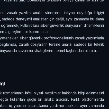
azılımlardaki potansiyel tehditleri ortaya çıkarmak için de
arın zararlı yazılım analiz sürecinde ihtiyaç duyduğu bilgiyi
ı, sadece deneyimli analistler için değil, aynı zamanda bu alana
öğrenmek, kullanıcılara siber güvenlik dünyasının dinamiklerini
vunma geliştirme imkanını sunar.
tenekler, siber güvenlik profesyonellerinin zararlı yazılımlarla
ğlamda, zararlı dosyaların tersine analizi sadece bir teknik
nyasında savunma stratejilerinin temel taşlarından birisidir.
ğı
ik uzmanlarının kötü niyetli yazılımlar hakkında bilgi edinmesini
çte kullanılan güçlü bir analiz aracıdır. Farklı platformlarda
ılımların iç yapısını anlamalarına yardımcı olurken, aynı zamanda