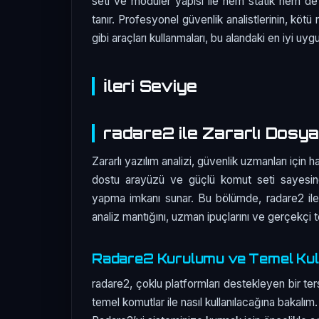
seti ve modüler yapısı ile hem statik hem de 
tanır. Profesyonel güvenlik analistlerinin, kötü
gibi araçları kullanmaları, bu alandaki en iyi uyg
İleri Seviye
radare2 ile Zararlı Dosya
Zararlı yazılım analizi, güvenlik uzmanları için ha
dostu arayüzü ve güçlü komut seti sayesinde,
yapma imkanı sunar. Bu bölümde, radare2 ile zar
analiz mantığını, uzman ipuçlarını ve gerçekçi 
Radare2 Kurulumu ve Temel Kul
radare2, çoklu platformları destekleyen bir ters
temel komutlar ile nasıl kullanılacağına bakalım.