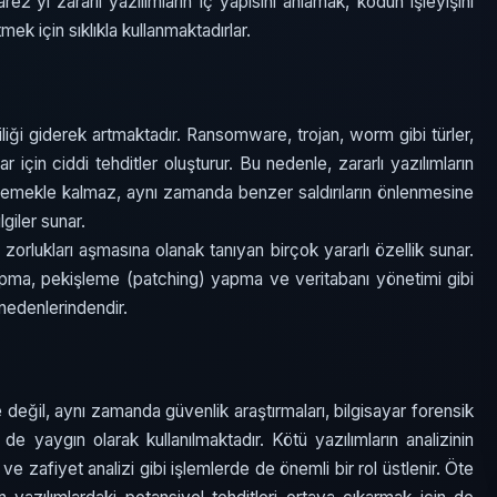
re2'yi zararlı yazılımların iç yapısını anlamak, kodun işleyişini
k için sıklıkla kullanmaktadırlar.
iliği giderek artmaktadır. Ransomware, trojan, worm gibi türler,
 için ciddi tehditler oluşturur. Bu nedenle, zararlı yazılımların
rlemekle kalmaz, aynı zamanda benzer saldırıların önlenmesine
giler sunar.
ı zorlukları aşmasına olanak tanıyan birçok yararlı özellik sunar.
apma, pekişleme (patching) yapma ve veritabanı yönetimi gibi
 nedenlerindendir.
e değil, aynı zamanda güvenlik araştırmaları, bilgisayar forensik
de yaygın olarak kullanılmaktadır. Kötü yazılımların analizinin
ve zafiyet analizi gibi işlemlerde de önemli bir rol üstlenir. Öte