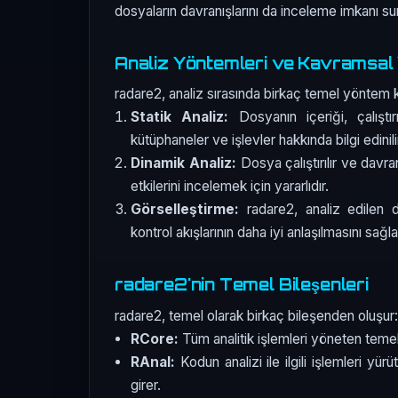
dosyaların davranışlarını da inceleme imkanı su
Analiz Yöntemleri ve Kavramsal 
radare2, analiz sırasında birkaç temel yöntem ku
Statik Analiz:
Dosyanın içeriği, çalıştı
kütüphaneler ve işlevler hakkında bilgi edinili
Dinamik Analiz:
Dosya çalıştırılır ve davra
etkilerini incelemek için yararlıdır.
Görselleştirme:
radare2, analiz edilen do
kontrol akışlarının daha iyi anlaşılmasını sağla
radare2'nin Temel Bileşenleri
radare2, temel olarak birkaç bileşenden oluşur:
RCore:
Tüm analitik işlemleri yöneten temel 
RAnal:
Kodun analizi ile ilgili işlemleri yür
girer.