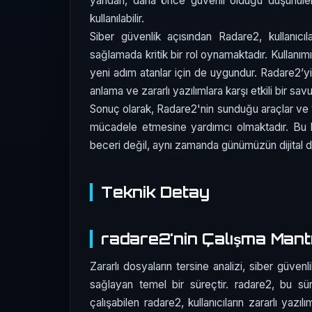
yandan, daha önce güvenli olduğu düşünülen y
kullanılabilir.
Siber güvenlik açısından Radare2, kullanıcıl
sağlamada kritik bir rol oynamaktadır. Kullanım
yeni adım atanlar için de uygundur. Radare2’yi 
anlama ve zararlı yazılımlara karşı etkili bir sa
Sonuç olarak, Radare2'nin sunduğu araçlar ve ye
mücadele etmesine yardımcı olmaktadır. Bu ba
beceri değil, aynı zamanda günümüzün dijital dü
Teknik Detay
radare2'nin Çalışma Mantı
Zararlı dosyaların tersine analizi, siber güvenl
sağlayan temel bir süreçtir. radare2, bu süre
çalışabilen radare2, kullanıcıların zararlı yaz