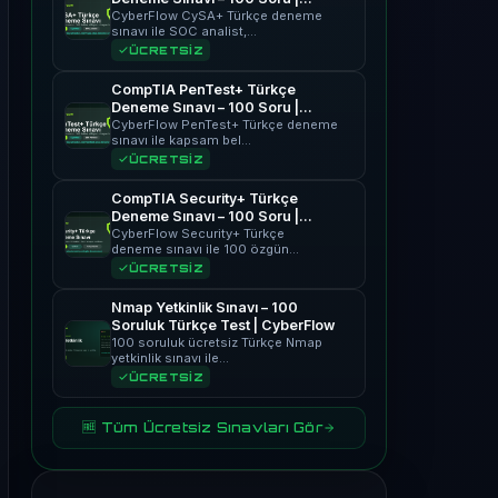
CyberFlow
CyberFlow CySA+ Türkçe deneme
sınavı ile SOC analist,…
ÜCRETSİZ
CompTIA PenTest+ Türkçe
Deneme Sınavı – 100 Soru |
CyberFlow
CyberFlow PenTest+ Türkçe deneme
sınavı ile kapsam bel…
ÜCRETSİZ
CompTIA Security+ Türkçe
Deneme Sınavı – 100 Soru |
CyberFlow
CyberFlow Security+ Türkçe
deneme sınavı ile 100 özgün…
ÜCRETSİZ
Nmap Yetkinlik Sınavı – 100
Soruluk Türkçe Test | CyberFlow
100 soruluk ücretsiz Türkçe Nmap
yetkinlik sınavı ile…
ÜCRETSİZ
🆓 Tüm Ücretsiz Sınavları Gör