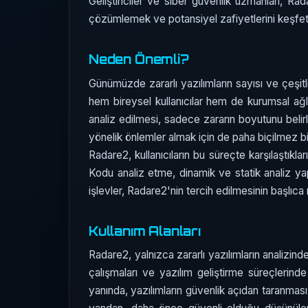
Geliştiriciler ve siber güvenlik uzmanları, Rada
çözümlemek ve potansiyel zafiyetlerini keşfetme
Neden Önemli?
Günümüzde zararlı yazılımların sayısı ve çeşitl
hem bireysel kullanıcılar hem de kurumsal ağlar
analiz edilmesi, sadece zararın boyutunu beli
yönelik önlemler almak için de paha biçilmez bil
Radare2, kullanıcıların bu süreçte karşılaştıklar
Kodu analiz etme, dinamik ve statik analiz y
işlevler, Radare2'nin tercih edilmesinin başlıca
Kullanım Alanları
Radare2, yalnızca zararlı yazılımların analizind
çalışmaları ve yazılım geliştirme süreçlerinde 
yanında, yazılımların güvenlik açıdan taranması 