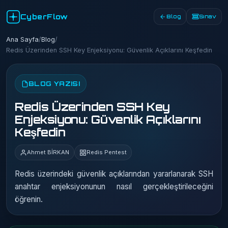
CyberFlow
Blog
Sınav
Ana Sayfa
/
Blog
/
Redis Üzerinden SSH Key Enjeksiyonu: Güvenlik Açıklarını Keşfedin
BLOG YAZISI
Redis Üzerinden SSH Key
Enjeksiyonu: Güvenlik Açıklarını
Keşfedin
Ahmet BİRKAN
Redis Pentest
Redis üzerindeki güvenlik açıklarından yararlanarak SSH
anahtar enjeksiyonunun nasıl gerçekleştirileceğini
öğrenin.