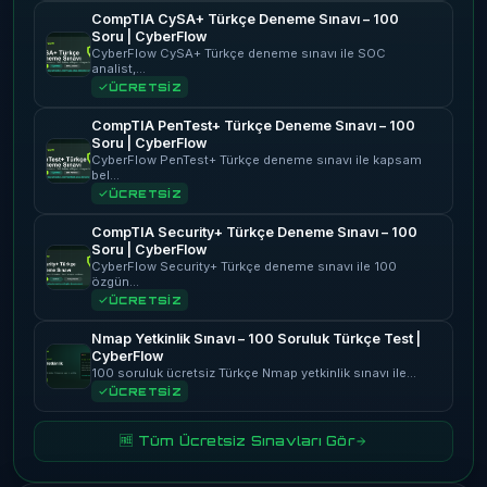
CompTIA CySA+ Türkçe Deneme Sınavı – 100
Soru | CyberFlow
CyberFlow CySA+ Türkçe deneme sınavı ile SOC
analist,…
ÜCRETSİZ
CompTIA PenTest+ Türkçe Deneme Sınavı – 100
Soru | CyberFlow
CyberFlow PenTest+ Türkçe deneme sınavı ile kapsam
bel…
ÜCRETSİZ
CompTIA Security+ Türkçe Deneme Sınavı – 100
Soru | CyberFlow
CyberFlow Security+ Türkçe deneme sınavı ile 100
özgün…
ÜCRETSİZ
Nmap Yetkinlik Sınavı – 100 Soruluk Türkçe Test |
CyberFlow
100 soruluk ücretsiz Türkçe Nmap yetkinlik sınavı ile…
ÜCRETSİZ
🆓 Tüm Ücretsiz Sınavları Gör