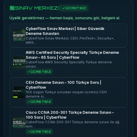
SINAV MERKEZİ
ÜCRETSİZ
Üyelik gerektirmez — hemen başla, sonucunu gör, belgeni al.
CyberFlow Sınav Merkezi | Siber Güvenlik
Deneme Sınavları
CyberFlow Sınav Merkezi; CEH, PenTest+, Security+,
AWS…
AWS Certified Security Specialty Türkçe Deneme
Sınavı – 65 Soru | CyberFlow
CyberFlow AWS Security Specialty Türkçe deneme
sınavı…
ÜCRETSİZ
CEH Deneme Sınavı – 100 Türkçe Soru |
CyberFlow
100 özgün Türkçe sorudan oluşan ücretsiz CEH
deneme sı…
ÜCRETSİZ
Cisco CCNA 200-301 Türkçe Deneme Sınavı –
100 Soru | CyberFlow
CyberFlow CCNA 200-301 Türkçe deneme sınavı ile ağ
tem…
ÜCRETSİZ