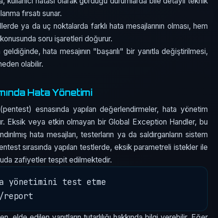
, kullanıcı hatası olarak gördüğü durumlarda bile detaylı teknik
ullanma fırsatı sunar.
llerde ya da uç noktalarda farklı hata mesajlarının olması, hem
k konusunda soru işaretleri doğurur.
geldiğinde, hata mesajının "başarılı" bir yanıtla değiştirilmesi,
neden olabilir.
mında Hata Yönetimi
i (pentest) esnasında yapılan değerlendirmeler, hata yönetim
r. Eksik veya etkin olmayan bir Global Exception Handler, bu
ndırılmış hata mesajları, testerların ya da saldırganların sistem
test sırasında yapılan testlerde, eksik parametreli istekler ile
da zafiyetler tespit edilmektedir.
a yönetimini test etme

 elde edilen yanıtların tutarlılığı hakkında bilgi verebilir. Eğer