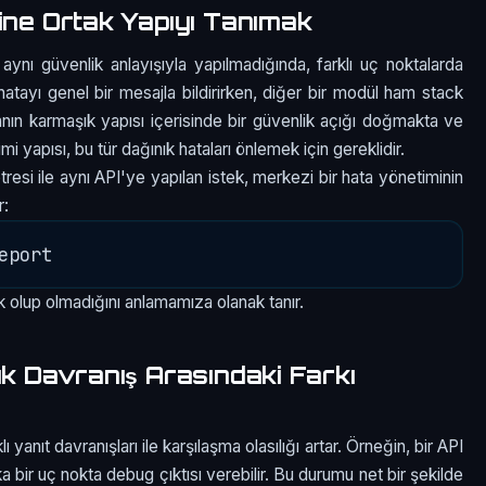
ine Ortak Yapıyı Tanımak
nı güvenlik anlayışıyla yapılmadığında, farklı uç noktalarda
l hatayı genel bir mesajla bildirirken, diğer bir modül ham stack
manın karmaşık yapısı içerisinde bir güvenlik açığı doğmakta ve
mi yapısı, bu tür dağınık hataları önlemek için gereklidir.
esi ile aynı API'ye yapılan istek, merkezi bir hata yönetiminin
r:
ık olup olmadığını anlamamıza olanak tanır.
ık Davranış Arasındaki Farkı
yanıt davranışları ile karşılaşma olasılığı artar. Örneğin, bir API
a bir uç nokta debug çıktısı verebilir. Bu durumu net bir şekilde