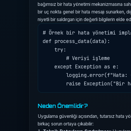
bağımsız bir hata yönetimi mekanizmasına sahips
bir uç nokta genel bir hata mesajı sunarken, diğ
niyetli bir saldırgan için değerli bilgilerin elde
# Örnek bir hata yönetimi impl
def process_data(data):

    try:

        # Veriyi işleme

    except Exception as e:

        logging.error(f"Hata: {
Neden Önemlidir?
Uygulama güvenliği açısından, tutarsız hata yöne
birkaç sorun ortaya çıkabilir: