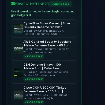
SINAV MERKEZİ
ÜCRETSİZ
Üyelik gerektirmez — hemen başla, sonucunu
gör, belgeni al.
CyberFlow Sınav Merkezi | Siber
Güvenlik Deneme Sınavları
CyberFlow Sınav Merkezi; CEH,
PenTest+, Security+, AWS…
AWS Certified Security Specialty
Türkçe Deneme Sınavı – 65 Soru
| CyberFlow
CyberFlow AWS Security Specialty
Türkçe deneme sınavı…
ÜCRETSİZ
CEH Deneme Sınavı – 100
Türkçe Soru | CyberFlow
100 özgün Türkçe sorudan oluşan
ücretsiz CEH deneme sı…
ÜCRETSİZ
Cisco CCNA 200-301 Türkçe
Deneme Sınavı – 100 Soru |
CyberFlow
CyberFlow CCNA 200-301 Türkçe
deneme sınavı ile ağ tem…
ÜCRETSİZ