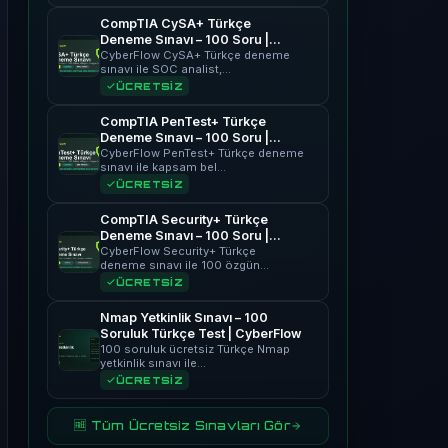
CompTIA CySA+ Türkçe
Deneme Sınavı – 100 Soru |
CyberFlow
CyberFlow CySA+ Türkçe deneme
sınavı ile SOC analist,…
ÜCRETSİZ
CompTIA PenTest+ Türkçe
Deneme Sınavı – 100 Soru |
CyberFlow
CyberFlow PenTest+ Türkçe deneme
sınavı ile kapsam bel…
ÜCRETSİZ
CompTIA Security+ Türkçe
Deneme Sınavı – 100 Soru |
CyberFlow
CyberFlow Security+ Türkçe
deneme sınavı ile 100 özgün…
ÜCRETSİZ
Nmap Yetkinlik Sınavı – 100
Soruluk Türkçe Test | CyberFlow
100 soruluk ücretsiz Türkçe Nmap
yetkinlik sınavı ile…
ÜCRETSİZ
🆓 Tüm Ücretsiz Sınavları Gör