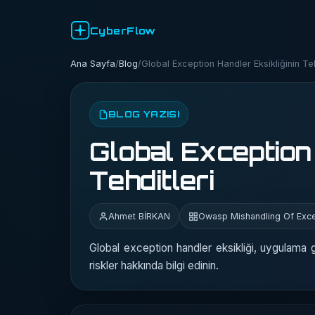
CyberFlow
Ana Sayfa
/
Blog
/
Global Exception Handler Eksikliğinin Teh
BLOG YAZISI
Global Exception 
Tehditleri
Ahmet BİRKAN
Owasp Mishandling Of Exce
Global exception handler eksikliği, uygulama gü
riskler hakkında bilgi edinin.