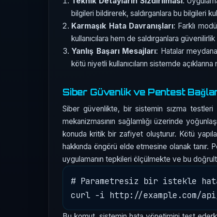
Teknik Detayların Sızdırılması
: Uygulama
bilgileri bildirerek, saldırganlara bu bilgileri k
Karmaşık Hata Davranışları
: Farklı modü
kullanıcılara hem de saldırganlara güvenilirli
Yanlış Başarı Mesajları
: Hatalar meydana 
kötü niyetli kullanıcıların sistemde açıklarına 
Siber Güvenlik ve Pentest Bağla
Siber güvenlikte, bir sistemin sızma testler
mekanizmasının sağlamlığı üzerinde yoğunlaşı
konuda kritik bir zafiyet oluşturur. Kötü yapıla
hakkında öngörü elde etmesine olanak tanır. Pen
uygulamanın tepkileri ölçülmekte ve bu doğrultu
# Parametresiz bir istekle hat
Bu komut, sistemin hata yönetimini test ederken,