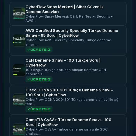
CyberFlow Sınav Merkezi | Siber Güvenlik
Deneme Sınavları
CyberFlow Sınav Merkezi; CEH, PenTest+, Security+,
AWS…
AWS Certified Security Specialty Türkçe Deneme
Sınavı – 65 Soru | CyberFlow
CyberFlow AWS Security Specialty Türkçe deneme
sınavı…
ÜCRETSİZ
CEH Deneme Sınavı – 100 Türkçe Soru |
CyberFlow
100 özgün Türkçe sorudan oluşan ücretsiz CEH
deneme sı…
ÜCRETSİZ
Cisco CCNA 200-301 Türkçe Deneme Sınavı –
100 Soru | CyberFlow
CyberFlow CCNA 200-301 Türkçe deneme sınavı ile ağ
tem…
ÜCRETSİZ
CompTIA CySA+ Türkçe Deneme Sınavı – 100
Soru | CyberFlow
CyberFlow CySA+ Türkçe deneme sınavı ile SOC
analist,…