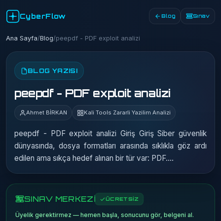
CyberFlow
Blog
Sınav
Ana Sayfa
/
Blog
/
peepdf - PDF exploit analizi
BLOG YAZISI
peepdf - PDF exploit analizi
Ahmet BİRKAN
Kali Tools Zararli Yazilim Analizi
peepdf - PDF exploit analizi Giriş Giriş Siber güvenlik
dünyasında, dosya formatları arasında sıklıkla göz ardı
edilen ama sıkça hedef alınan bir tür var: PDF.…
SINAV MERKEZİ
ÜCRETSİZ
Üyelik gerektirmez — hemen başla, sonucunu gör, belgeni al.