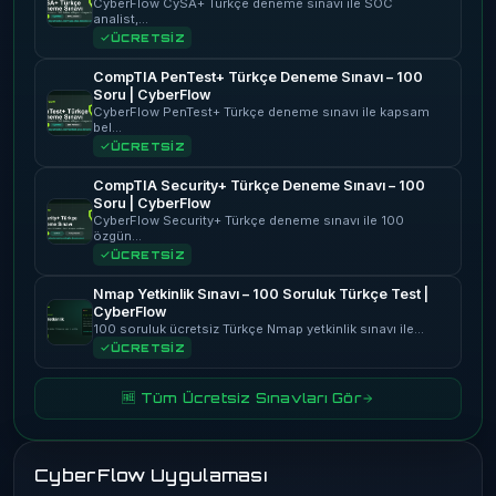
CyberFlow CySA+ Türkçe deneme sınavı ile SOC
analist,…
ÜCRETSİZ
CompTIA PenTest+ Türkçe Deneme Sınavı – 100
Soru | CyberFlow
CyberFlow PenTest+ Türkçe deneme sınavı ile kapsam
bel…
ÜCRETSİZ
CompTIA Security+ Türkçe Deneme Sınavı – 100
Soru | CyberFlow
CyberFlow Security+ Türkçe deneme sınavı ile 100
özgün…
ÜCRETSİZ
Nmap Yetkinlik Sınavı – 100 Soruluk Türkçe Test |
CyberFlow
100 soruluk ücretsiz Türkçe Nmap yetkinlik sınavı ile…
ÜCRETSİZ
🆓 Tüm Ücretsiz Sınavları Gör
CyberFlow Uygulaması