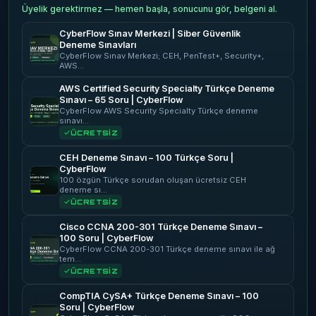
Üyelik gerektirmez — hemen başla, sonucunu gör, belgeni al.
CyberFlow Sınav Merkezi | Siber Güvenlik
Deneme Sınavları
CyberFlow Sınav Merkezi; CEH, PenTest+, Security+,
AWS…
AWS Certified Security Specialty Türkçe Deneme
Sınavı – 65 Soru | CyberFlow
CyberFlow AWS Security Specialty Türkçe deneme
sınavı…
ÜCRETSİZ
CEH Deneme Sınavı – 100 Türkçe Soru |
CyberFlow
100 özgün Türkçe sorudan oluşan ücretsiz CEH
deneme sı…
ÜCRETSİZ
Cisco CCNA 200-301 Türkçe Deneme Sınavı –
100 Soru | CyberFlow
CyberFlow CCNA 200-301 Türkçe deneme sınavı ile ağ
tem…
ÜCRETSİZ
CompTIA CySA+ Türkçe Deneme Sınavı – 100
Soru | CyberFlow