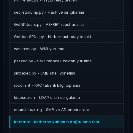
ntlmrelayx.py - NTLM relay testleri
secretsdump.py - Hash ve sır çıkarımı
GetNPUsers.py - AS-REP roast analizi
GetUserSPNs.py - Kerberoast aday tespiti
wmiexec.py - WMI yürütme
psexec.py - SMB tabanlı uzaktan yürütme
smbexec.py - SMB shell yönetimi
rpcclient - RPC tabanlı bilgi toplama
ldapsearch - LDAP dizin sorgulama
enum4linux-ng - SMB ve AD enum aracı
kerbrute - Kerberos kullanıcı doğrulama testi