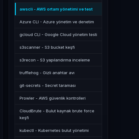
awscli - AWS ortam yönetimi ve test
Azure CLI - Azure yönetim ve denetim
gcloud CLI - Google Cloud yönetim testi
s3scanner - S3 bucket keşfi
s3recon - S3 yapılandırma inceleme
trufflehog - Gizli anahtar avı
git-secrets - Secret taraması
Prowler - AWS güvenlik kontrolleri
CloudBrute - Bulut kaynak brute force
keşfi
kubectl - Kubernetes bulut yönetimi