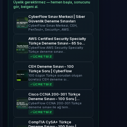
Üyelik gerektirmez — hemen başla, sonucunu
gör, belgeni al.
CyberFlow Sınav Merkezi | Siber
Güvenlik Deneme Sınavları
CyberFlow Sınav Merkezi; CEH,
PenTest+, Security+, AWS…
AWS Certified Security Specialty
Türkçe Deneme Sınavı – 65 Soru
| CyberFlow
CyberFlow AWS Security Specialty
Türkçe deneme sınavı…
ÜCRETSİZ
CEH Deneme Sınavı – 100
Türkçe Soru | CyberFlow
100 özgün Türkçe sorudan oluşan
ücretsiz CEH deneme sı…
ÜCRETSİZ
Cisco CCNA 200-301 Türkçe
Deneme Sınavı – 100 Soru |
CyberFlow
CyberFlow CCNA 200-301 Türkçe
deneme sınavı ile ağ tem…
ÜCRETSİZ
CompTIA CySA+ Türkçe
Deneme Sınavı – 100 Soru |