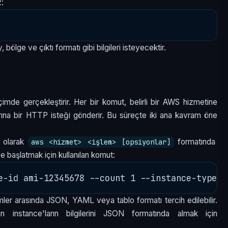
z:
lge ve çıktı formatı gibi bilgileri isteyecektir.
içimde gerçekleştirir. Her bir komut, belirli bir AWS hizmetine
arına bir HTTP isteği gönderir. Bu süreçte iki ana kavram öne
l olarak
formatında
aws <hizmet> <işlem> [opsiyonlar]
e başlatmak için kullanılan komut:
er arasında JSON, YAML veya tablo formatı tercih edilebilir.
an instance'ların bilgilerini JSON formatında almak için