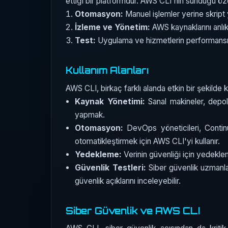
ettiği bir platformdur. AWS CLI'nin sunduğu özel
Otomasyon:
Manuel işlemler yerine skript y
İzleme ve Yönetim:
AWS kaynaklarını anlık 
Test:
Uygulama ve hizmetlerin performansını
Kullanım Alanları
AWS CLI, birkaç farklı alanda etkin bir şekilde k
Kaynak Yönetimi:
Sanal makineler, depola
yapmak.
Otomasyon:
DevOps yöneticileri, Contin
otomatikleştirmek için AWS CLI'yi kullanır.
Yedekleme:
Verinin güvenliği için yedeklem
Güvenlik Testleri:
Siber güvenlik uzmanlar
güvenlik açıklarını inceleyebilir.
Siber Güvenlik ve AWS CLI