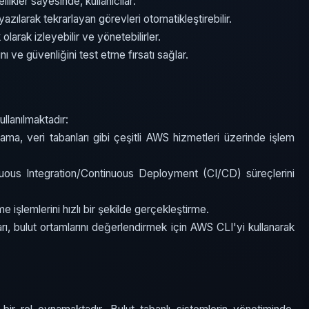
likler sayesinde, kullanıcılar:
azılarak tekrarlayan görevleri otomatikleştirebilir.
olarak izleyebilir ve yönetebilirler.
 ve güvenliğini test etme fırsatı sağlar.
ullanılmaktadır:
ma, veri tabanları gibi çeşitli AWS hizmetleri üzerinde işlem
uous Integration/Continuous Deployment (CI/CD) süreçlerini
e işlemlerini hızlı bir şekilde gerçekleştirme.
ı, bulut ortamlarını değerlendirmek için AWS CLI'yi kullanarak