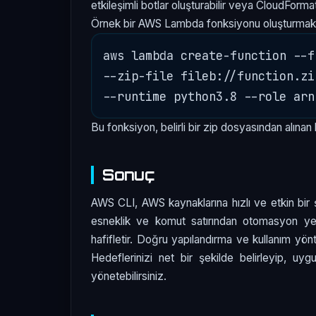
etkileşimli botlar oluşturabilir veya CloudFormat
Örnek bir AWS Lambda fonksiyonu oluşturmak iç
aws lambda create-function --f
--zip-file fileb://function.zi
Bu fonksiyon, belirli bir zip dosyasından alınan kodl
Sonuç
AWS CLI, AWS kaynaklarına hızlı ve etkin bir 
esneklik ve komut satırından otomasyon yetene
hafifletir. Doğru yapılandırma ve kullanım yön
Hedeflerinizi net bir şekilde belirleyip, uyg
yönetebilirsiniz.