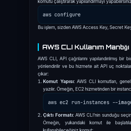
komutu çalıştırarak yapılandırmayı yapabilirsini
Bu işlem, sizden AWS Access Key, Secret Key, bö
AWS CLI Kullanım Mantığı
AWS CLI, API çağrılarını yapılandırılmış bir b
yönlendirilir ve bu hizmete ait API uç noktal
çıkar:
Komut Yapısı
: AWS CLI komutları, gene
yazılır. Örneğin, EC2 hizmetinden bir instanc
Çıktı Formatı
: AWS CLI’nin sunduğu seçiml
Örneğin, yukarıdaki komut ile başlatıl
kullanabileceğiniz komut: