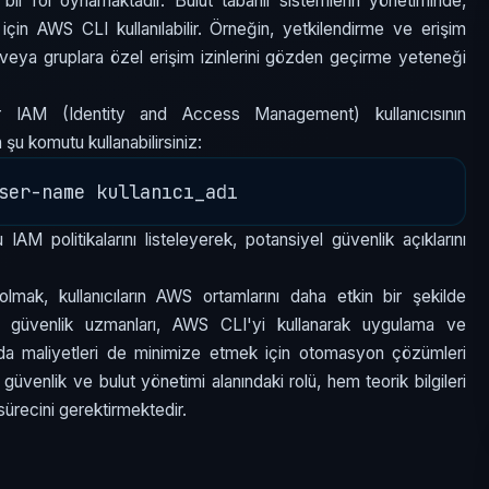
bir rol oynamaktadır. Bulut tabanlı sistemlerin yönetiminde,
için AWS CLI kullanılabilir. Örneğin, yetkilendirme ve erişim
ra veya gruplara özel erişim izinlerini gözden geçirme yeteneği
r IAM (Identity and Access Management) kullanıcısının
şu komutu kullanabilirsiniz:
 IAM politikalarını listeleyerek, potansiyel güvenlik açıklarını
mak, kullanıcıların AWS ortamlarını daha etkin bir şekilde
 ve güvenlik uzmanları, AWS CLI'yi kullanarak uygulama ve
anda maliyetleri de minimize etmek için otomasyon çözümleri
 güvenlik ve bulut yönetimi alanındaki rolü, hem teorik bilgileri
sürecini gerektirmektedir.