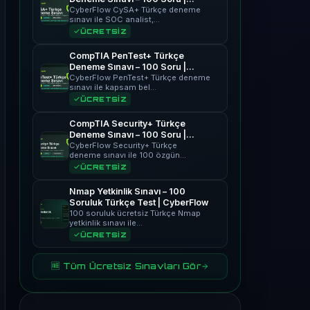
CyberFlow
CyberFlow CySA+ Türkçe deneme
sınavı ile SOC analist,…
ÜCRETSİZ
CompTIA PenTest+ Türkçe
Deneme Sınavı – 100 Soru |
CyberFlow
CyberFlow PenTest+ Türkçe deneme
sınavı ile kapsam bel…
ÜCRETSİZ
CompTIA Security+ Türkçe
Deneme Sınavı – 100 Soru |
CyberFlow
CyberFlow Security+ Türkçe
deneme sınavı ile 100 özgün…
ÜCRETSİZ
Nmap Yetkinlik Sınavı – 100
Soruluk Türkçe Test | CyberFlow
100 soruluk ücretsiz Türkçe Nmap
yetkinlik sınavı ile…
ÜCRETSİZ
🆓 Tüm Ücretsiz Sınavları Gör