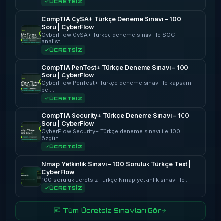
ÜCRETSİZ
CompTIA CySA+ Türkçe Deneme Sınavı – 100
Soru | CyberFlow
CyberFlow CySA+ Türkçe deneme sınavı ile SOC
analist,…
ÜCRETSİZ
CompTIA PenTest+ Türkçe Deneme Sınavı – 100
Soru | CyberFlow
CyberFlow PenTest+ Türkçe deneme sınavı ile kapsam
bel…
ÜCRETSİZ
CompTIA Security+ Türkçe Deneme Sınavı – 100
Soru | CyberFlow
CyberFlow Security+ Türkçe deneme sınavı ile 100
özgün…
ÜCRETSİZ
Nmap Yetkinlik Sınavı – 100 Soruluk Türkçe Test |
CyberFlow
100 soruluk ücretsiz Türkçe Nmap yetkinlik sınavı ile…
ÜCRETSİZ
🆓 Tüm Ücretsiz Sınavları Gör