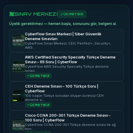
SINAV MERKEZİ
ÜCRETSİZ
Üyelik gerektirmez — hemen başla, sonucunu gör, belgeni al.
CyberFlow Sınav Merkezi | Siber Güvenlik
Deneme Sınavları
CyberFlow Sınav Merkezi; CEH, PenTest+, Security+,
AWS…
AWS Certified Security Specialty Türkçe Deneme
Sınavı – 65 Soru | CyberFlow
CyberFlow AWS Security Specialty Türkçe deneme
sınavı…
ÜCRETSİZ
CEH Deneme Sınavı – 100 Türkçe Soru |
CyberFlow
100 özgün Türkçe sorudan oluşan ücretsiz CEH
deneme sı…
ÜCRETSİZ
Cisco CCNA 200-301 Türkçe Deneme Sınavı –
100 Soru | CyberFlow
CyberFlow CCNA 200-301 Türkçe deneme sınavı ile ağ
tem…