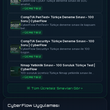
CyberFlow CySA+ Türkçe deneme sınavı ile SOC
analist,…
ÜCRETSİZ
CompTIA PenTest+ Türkçe Deneme Sınavı – 100
Soru | CyberFlow
CyberFlow PenTest+ Türkçe deneme sınavı ile kapsam
bel…
ÜCRETSİZ
CompTIA Security+ Türkçe Deneme Sınavı – 100
Soru | CyberFlow
CyberFlow Security+ Türkçe deneme sınavı ile 100
özgün…
ÜCRETSİZ
Nmap Yetkinlik Sınavı – 100 Soruluk Türkçe Test |
CyberFlow
100 soruluk ücretsiz Türkçe Nmap yetkinlik sınavı ile…
ÜCRETSİZ
🆓 Tüm Ücretsiz Sınavları Gör
CyberFlow Uygulaması