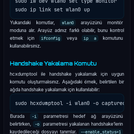
sudo iw dev wlan0 set type monitor

Yukarıdaki komutlar,
arayüzünü monitör
wlan0
moduna alır. Arayüz adınız farklı olabilir, bunu kontrol
etmek için
veya
komutunu
ifconfig
ip a
kullanabilirsiniz.
Handshake Yakalama Komutu
hcxdumptool ile handshake yakalamak için uygun
komutu oluşturmalısınız. Aşağıdaki örnek, belirtilen bir
ağda handshake yakalamak için kullanılabilir:
Burada
parametresi hedef ağ arayüzünü
-i
belirtirken,
parametresi yakalanan handshake’lerin
-o
kaydedileceği dosyayı tanımlar.
--enable_status=1